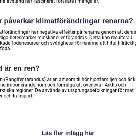
na avstånd har fascinerat forskare i många år.
r påverkar klimatförändringar renarna?
atförändringar har negativa effekter på renarna genom att deras
liga betesmarker minskar eller förändras. Detta kan resultera i
ade foderresurser och svårigheter för renarna att hitta tillräckli
föda.
d är en ren?
n (Rangifer tarandus) är en art som tillhör hjortfamiljen och är 
sina imponerande horn och förmåga att överleva i Arktis och
rktiska regioner. De används av ursprungsbefolkningar för mat,
r och transport.
Läs fler inlägg här