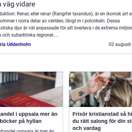
 väg vidare
duktion: Renar, eller renar (Rangifer tarandus), är en ikonisk art
ommer i norra delar av världen, långt in i polcirkeln. Dessa
stiska djur är väl anpassade för att överleva i de extrema miljöe
s och subarktiska regioner....
oria Uddenholm
02 augusti
del i uppsala mer än
Frisör kristianstad så hittar
 böcker på hyllan
du rätt salong för din st
och vardag
khandel uppsala är mer än