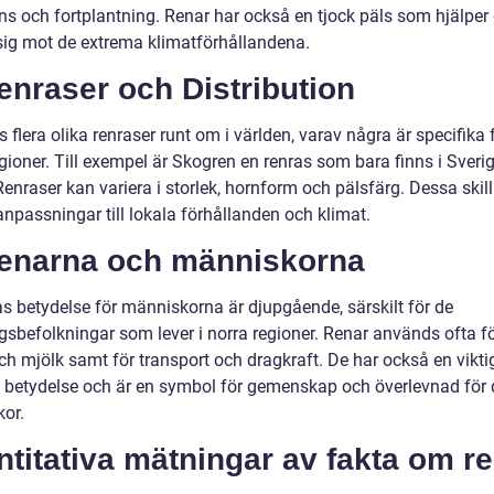
s och fortplantning. Renar har också en tjock päls som hjälper
 sig mot de extrema klimatförhållandena.
enraser och Distribution
s flera olika renraser runt om i världen, varav några är specifika 
gioner. Till exempel är Skogren en renras som bara finns i Sveri
enraser kan variera i storlek, hornform och pälsfärg. Dessa skil
anpassningar till lokala förhållanden och klimat.
Renarna och människorna
s betydelse för människorna är djupgående, särskilt för de
sbefolkningar som lever i norra regioner. Renar används ofta för
ch mjölk samt för transport och dragkraft. De har också en vikti
ll betydelse och är en symbol för gemenskap och överlevnad för
or.
titativa mätningar av fakta om r