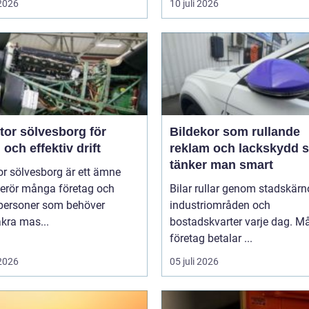
 2026
10 juli 2026
tor sölvesborg för
Bildekor som rullande
 och effektiv drift
reklam och lackskydd så
tänker man smart
r sölvesborg är ett ämne
erör många företag och
Bilar rullar genom stadskärno
tpersoner som behöver
industriområden och
äkra mas...
bostadskvarter varje dag. 
företag betalar ...
 2026
05 juli 2026