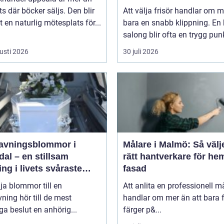
ts där böcker säljs. Den blir
Att välja frisör handlar om 
 en naturlig mötesplats för...
bara en snabb klippning. En 
salong blir ofta en trygg punkt
usti 2026
30 juli 2026
avningsblommor i
Målare i Malmö: Så välj
al – en stillsam
rätt hantverkare för he
ing i livets svåraste
fasad
d
lja blommor till en
Att anlita en professionell m
ning hör till de mest
handlar om mer än att bara 
ga beslut en anhörig...
färger p&...