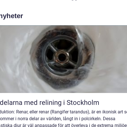
 nyheter
delarna med relining i Stockholm
duktion: Renar, eller renar (Rangifer tarandus), är en ikonisk art
ommer i norra delar av världen, långt in i polcirkeln. Dessa
stiska djur är väl anpassade för att överleva i de extrema miljöe