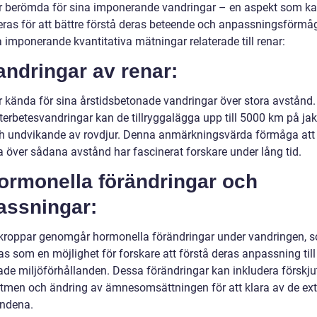
r berömda för sina imponerande vandringar – en aspekt som k
ieras för att bättre förstå deras beteende och anpassningsförmå
 imponerande kvantitativa mätningar relaterade till renar:
andringar av renar:
r kända för sina årstidsbetonade vandringar över stora avstånd.
terbetesvandringar kan de tillryggalägga upp till 5000 km på jakt
h undvikande av rovdjur. Denna anmärkningsvärda förmåga att
a över sådana avstånd har fascinerat forskare under lång tid.
ormonella förändringar och
assningar:
kroppar genomgår hormonella förändringar under vandringen, 
s som en möjlighet för forskare att förstå deras anpassning till
ade miljöförhållanden. Dessa förändringar kan inkludera förskju
tmen och ändring av ämnesomsättningen för att klara av de ex
andena.