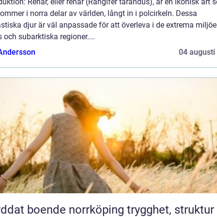
duktion: Renar, eller renar (Rangifer tarandus), är en ikonisk art
ommer i norra delar av världen, långt in i polcirkeln. Dessa
stiska djur är väl anpassade för att överleva i de extrema miljöe
s och subarktiska regioner....
 Andersson
04 augusti
at boende norrköping trygghet, struktur