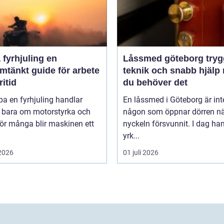
fyrhjuling en
Låssmed göteborg trygghet,
mtänkt guide för arbete
teknik och snabb hjälp 
ritid
du behöver det
pa en fyrhjuling handlar
En låssmed i Göteborg är int
n bara om motorstyrka och
någon som öppnar dörren n
För många blir maskinen ett
nyckeln försvunnit. I dag ha
yrk...
 2026
01 juli 2026