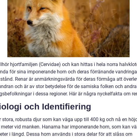
llhör hjortfamiljen (Cervidae) och kan hittas i hela norra halvklot
nda för sina imponerande horn och deras förränande vandringa
vstånd. Renar är anmärkningsvärda för deras förmåga att överle
undran och är av stor betydelse för de samiska folken och andra
gsbefolkningar i dessa regioner. Här är några nyckelfakta om re
iologi och Identifiering
r stora, robusta djur som kan väga upp till 400 kg och nå en höj
2 meter vid manken. Hanarna har imponerande horn, som kan v
meter i längd. Dessa horn används i stora delar för att slåss om