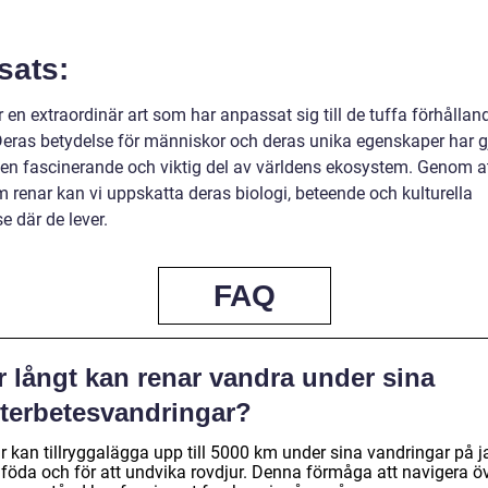
sats:
 en extraordinär art som har anpassat sig till de tuffa förhållan
 Deras betydelse för människor och deras unika egenskaper har g
l en fascinerande och viktig del av världens ekosystem. Genom at
 renar kan vi uppskatta deras biologi, beteende och kulturella
e där de lever.
FAQ
r långt kan renar vandra under sina
nterbetesvandringar?
r kan tillryggalägga upp till 5000 km under sina vandringar på j
r föda och för att undvika rovdjur. Denna förmåga att navigera ö