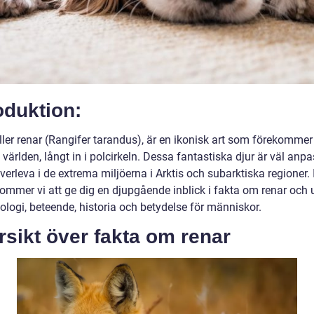
oduktion:
ller renar (Rangifer tarandus), är en ikonisk art som förekommer 
 världen, långt in i polcirkeln. Dessa fantastiska djur är väl anp
överleva i de extrema miljöerna i Arktis och subarktiska regioner.
kommer vi att ge dig en djupgående inblick i fakta om renar och 
ologi, beteende, historia och betydelse för människor.
sikt över fakta om renar