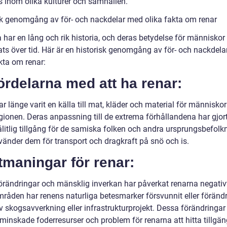
s inom olika kulturer och samhällen.
sk genomgång av för- och nackdelar med olika fakta om renar
 har en lång och rik historia, och deras betydelse för människor
ats över tid. Här är en historisk genomgång av för- och nackdel
kta om renar:
ördelarna med att ha renar:
r länge varit en källa till mat, kläder och material för människor
egionen. Deras anpassning till de extrema förhållandena har gjo
pålitlig tillgång för de samiska folken och andra ursprungsbefolk
änder dem för transport och dragkraft på snö och is.
tmaningar för renar:
örändringar och mänsklig inverkan har påverkat renarna negativt
mråden har renens naturliga betesmarker försvunnit eller föränd
v skogsavverkning eller infrastrukturprojekt. Dessa förändringar
l minskade foderresurser och problem för renarna att hitta tillgän