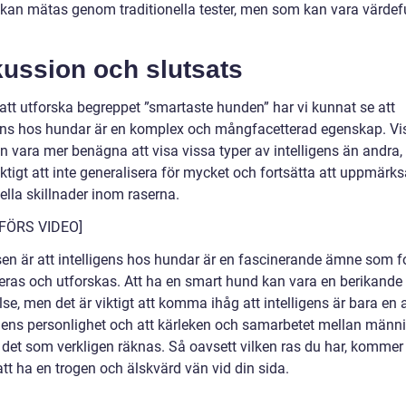
tt kan mätas genom traditionella tester, men som kan vara värdef
kussion och slutsats
tt utforska begreppet ”smartaste hunden” har vi kunnat se att
gens hos hundar är en komplex och mångfacetterad egenskap. Vi
an vara mer benägna att visa vissa typer av intelligens än andra
viktigt att inte generalisera för mycket och fortsätta att uppmä
ella skillnader inom raserna.
NFÖRS VIDEO]
sen är att intelligens hos hundar är en fascinerande ämne som fo
deras och utforskas. Att ha en smart hund kan vara en berikande
se, men det är viktigt att komma ihåg att intelligens är bara en 
ens personlighet och att kärleken och samarbetet mellan männ
 det som verkligen räknas. Så oavsett vilken ras du har, kommer
tt ha en trogen och älskvärd vän vid din sida.