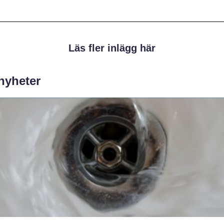
Läs fler inlägg här
 nyheter