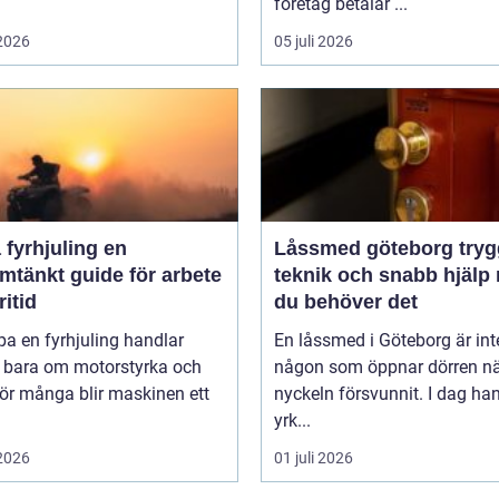
företag betalar ...
 2026
05 juli 2026
fyrhjuling en
Låssmed göteborg trygghet,
mtänkt guide för arbete
teknik och snabb hjälp 
ritid
du behöver det
pa en fyrhjuling handlar
En låssmed i Göteborg är int
n bara om motorstyrka och
någon som öppnar dörren n
För många blir maskinen ett
nyckeln försvunnit. I dag ha
yrk...
 2026
01 juli 2026