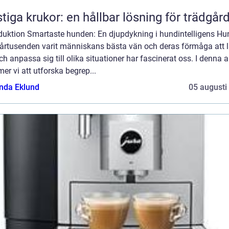
tiga krukor: en hållbar lösning för trädgår
oduktion Smartaste hunden: En djupdykning i hundintelligens Hu
i årtusenden varit människans bästa vän och deras förmåga att 
ch anpassa sig till olika situationer har fascinerat oss. I denna ar
r vi att utforska begrep...
da Eklund
05 augusti