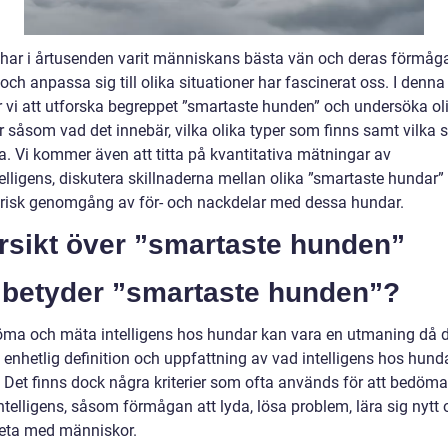
har i årtusenden varit människans bästa vän och deras förmåga
 och anpassa sig till olika situationer har fascinerat oss. I denna 
vi att utforska begreppet ”smartaste hunden” och undersöka ol
r såsom vad det innebär, vilka olika typer som finns samt vilka 
a. Vi kommer även att titta på kvantitativa mätningar av
elligens, diskutera skillnaderna mellan olika ”smartaste hundar”
orisk genomgång av för- och nackdelar med dessa hundar.
rsikt över ”smartaste hunden”
 betyder ”smartaste hunden”?
öma och mäta intelligens hos hundar kan vara en utmaning då d
 enhetlig definition och uppfattning av vad intelligens hos hund
. Det finns dock några kriterier som ofta används för att bedöma
telligens, såsom förmågan att lyda, lösa problem, lära sig nytt 
eta med människor.