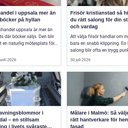
del i uppsala mer än
Frisör kristianstad så hittar
 böcker på hyllan
du rätt salong för din st
och vardag
khandel uppsala är mer än
ts där böcker säljs. Den blir
Att välja frisör handlar om 
 en naturlig mötesplats för...
bara en snabb klippning. En 
salong blir ofta en trygg punkt
usti 2026
30 juli 2026
avningsblommor i
Målare i Malmö: Så välj
al – en stillsam
rätt hantverkare för he
ing i livets svåraste
fasad