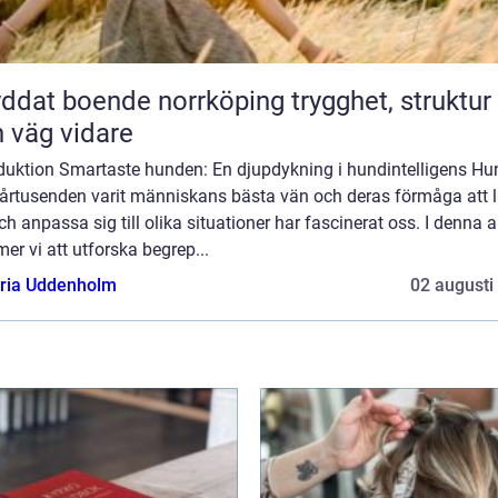
at boende norrköping trygghet, struktur
 väg vidare
oduktion Smartaste hunden: En djupdykning i hundintelligens Hu
i årtusenden varit människans bästa vän och deras förmåga att 
ch anpassa sig till olika situationer har fascinerat oss. I denna ar
r vi att utforska begrep...
oria Uddenholm
02 augusti