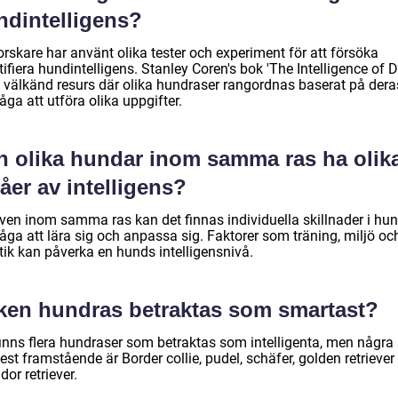
ndintelligens?
orskare har använt olika tester och experiment för att försöka
ifiera hundintelligens. Stanley Coren's bok 'The Intelligence of 
n välkänd resurs där olika hundraser rangordnas baserat på dera
ga att utföra olika uppgifter.
n olika hundar inom samma ras ha olik
åer av intelligens?
även inom samma ras kan det finnas individuella skillnader i hu
åga att lära sig och anpassa sig. Faktorer som träning, miljö oc
tik kan påverka en hunds intelligensnivå.
lken hundras betraktas som smartast?
finns flera hundraser som betraktas som intelligenta, men några
st framstående är Border collie, pudel, schäfer, golden retriever
dor retriever.