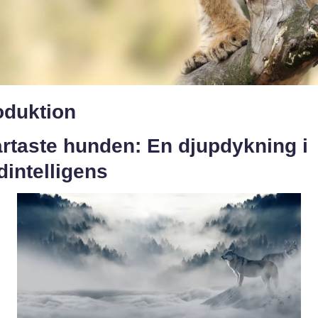
oduktion
rtaste hunden: En djupdykning i
intelligens