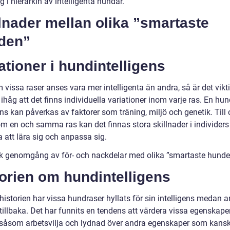
g i hierarkin av intelligenta hundar.
lnader mellan olika ”smartaste
den”
ationer i hundintelligens
vissa raser anses vara mer intelligenta än andra, så är det vikti
håg att det finns individuella variationer inom varje ras. En hu
ens kan påverkas av faktorer som träning, miljö och genetik. Till
m en och samma ras kan det finnas stora skillnader i individers
 att lära sig och anpassa sig.
sk genomgång av för- och nackdelar med olika ”smartaste hunde
orien om hundintelligens
istorien har vissa hundraser hyllats för sin intelligens medan a
 tillbaka. Det har funnits en tendens att värdera vissa egenskape
såsom arbetsvilja och lydnad över andra egenskaper som kansk