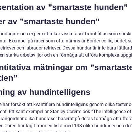
sentation av ”smartaste hunden”
er av ”smartaste hunden”
undägare och experter brukar vissa raser framhållas som särskil
enta. Exempel på raser som ofta nämns är Border collie, pudel, sc
etriever och labrador retriever. Dessa hundar är inte bara lättlär
en starka arbetsviljor och en förmåga att utföra komplexa uppgif
ntitativa mätningar om ”smartast
den”
ing av hundintelligens
 har försökt att kvantifiera hundintelligens genom olika tester 
ent. Ett känt exempel är Stanley Coren’s bok ”The Intelligence o
 rangordnar olika hundraser baserat på deras förmåga att utföra
er. Coren har tagit fram en lista med 138 olika hundraser och de