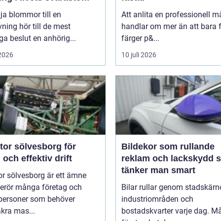
d
lja blommor till en
Att anlita en professionell m
ning hör till de mest
handlar om mer än att bara 
ga beslut en anhörig...
färger p&...
 2026
10 juli 2026
tor sölvesborg för
Bildekor som rullande
 och effektiv drift
reklam och lackskydd så
tänker man smart
r sölvesborg är ett ämne
erör många företag och
Bilar rullar genom stadskärno
tpersoner som behöver
industriområden och
äkra mas...
bostadskvarter varje dag. 