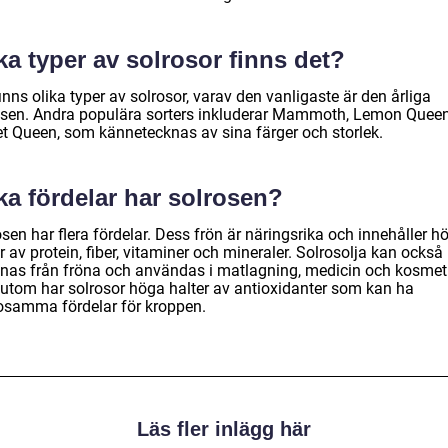
ka typer av solrosor finns det?
inns olika typer av solrosor, varav den vanligaste är den årliga
osen. Andra populära sorters inkluderar Mammoth, Lemon Quee
et Queen, som kännetecknas av sina färger och storlek.
ka fördelar har solrosen?
sen har flera fördelar. Dess frön är näringsrika och innehåller h
r av protein, fiber, vitaminer och mineraler. Solrosolja kan också
nnas från fröna och användas i matlagning, medicin och kosmet
utom har solrosor höga halter av antioxidanter som kan ha
osamma fördelar för kroppen.
Läs fler inlägg här