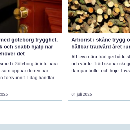
d göteborg trygghet,
Arborist i skåne trygg och
k och snabb hjälp när
hållbar trädvård året ru
ehöver det
Att leva nära träd ger både 
smed i Göteborg är inte bara
och värde. Träd skapar skug
 som öppnar dörren när
dämpar buller och höjer trivse
n försvunnit. I dag handlar
 2026
01 juli 2026