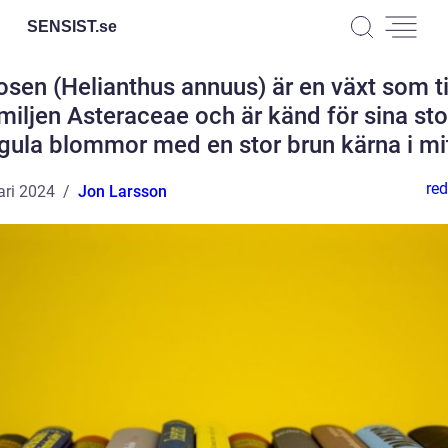
SENSIST.
se
osen (Helianthus annuus) är en växt som ti
miljen Asteraceae och är känd för sina sto
sgula blommor med en stor brun kärna i mi
red
ari 2024
Jon Larsson