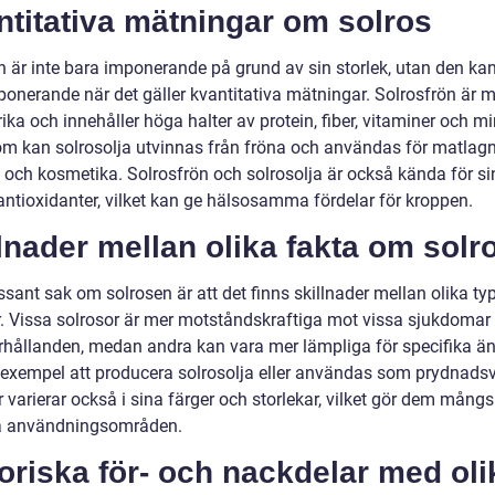
titativa mätningar om solros
n är inte bara imponerande på grund av sin storlek, utan den ka
ponerande när det gäller kvantitativa mätningar. Solrosfrön är 
ika och innehåller höga halter av protein, fiber, vitaminer och mi
m kan solrosolja utvinnas från fröna och användas för matlagn
 och kosmetika. Solrosfrön och solrosolja är också kända för s
 antioxidanter, vilket kan ge hälsosamma fördelar för kroppen.
lnader mellan olika fakta om solr
ssant sak om solrosen är att det finns skillnader mellan olika ty
r. Vissa solrosor är mer motståndskraftiga mot vissa sjukdomar 
rhållanden, medan andra kan vara mer lämpliga för specifika ä
l exempel att producera solrosolja eller användas som prydnadsv
 varierar också i sina färger och storlekar, vilket gör dem mångs
ka användningsområden.
oriska för- och nackdelar med oli