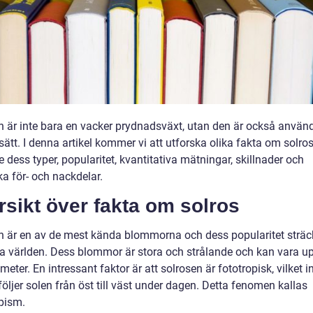
n är inte bara en vacker prydnadsväxt, utan den är också använ
tt. I denna artikel kommer vi att utforska olika fakta om solros
e dess typer, popularitet, kvantitativa mätningar, skillnader och
ka för- och nackdelar.
sikt över fakta om solros
n är en av de mest kända blommorna och dess popularitet sträc
la världen. Dess blommor är stora och strålande och kan vara upp
meter. En intressant faktor är att solrosen är fototropisk, vilket 
följer solen från öst till väst under dagen. Detta fenomen kallas
opism.