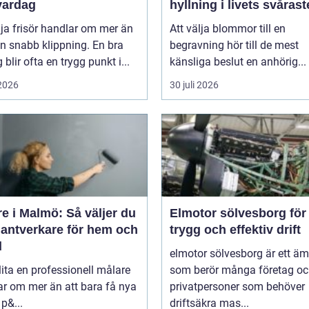
vardag
hyllning i livets svårast
stund
lja frisör handlar om mer än
Att välja blommor till en
n snabb klippning. En bra
begravning hör till de mest
 blir ofta en trygg punkt i...
känsliga beslut en anhörig...
 2026
30 juli 2026
e i Malmö: Så väljer du
Elmotor sölvesborg för
hantverkare för hem och
trygg och effektiv drift
d
elmotor sölvesborg är ett ä
lita en professionell målare
som berör många företag o
r om mer än att bara få nya
privatpersoner som behöver
 p&...
driftsäkra mas...