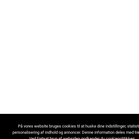
På vores website bruges cookies til at huske dine indstillinger, statist
personalisering af indhold og annoncer. Denne information deles med tre
Ved fortsat brug af websiden godkender du cookiepolitikken.