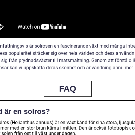
attningsvis är solrosen en fascinerande växt med många intr
Dess popularitet sträcker sig över hela världen och dess användn
 sig från prydnadsväxter till matsmältning. Genom att förstå oli
osar kan vi uppskatta deras skönhet och användning ännu mer.
FAQ
d är en solros?
lros (Helianthus annuus) är en växt känd för sina stora, ljusgul
mor med en stor brun kärna i mitten. Den är också fototropisk 
r solen från öst till väst under dagen.