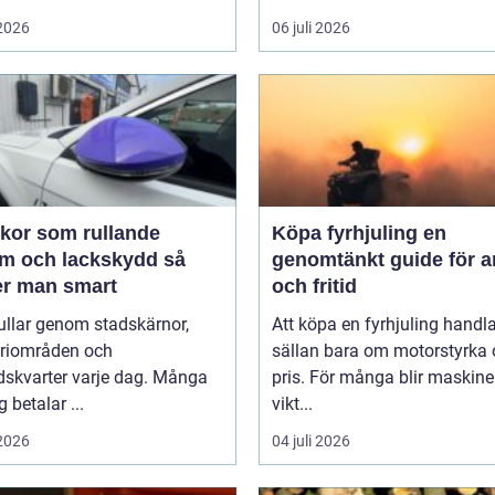
 2026
06 juli 2026
ekor som rullande
Köpa fyrhjuling en
m och lackskydd så
genomtänkt guide för a
er man smart
och fritid
rullar genom stadskärnor,
Att köpa en fyrhjuling handl
triområden och
sällan bara om motorstyrka
dskvarter varje dag. Många
pris. För många blir maskine
g betalar ...
vikt...
 2026
04 juli 2026