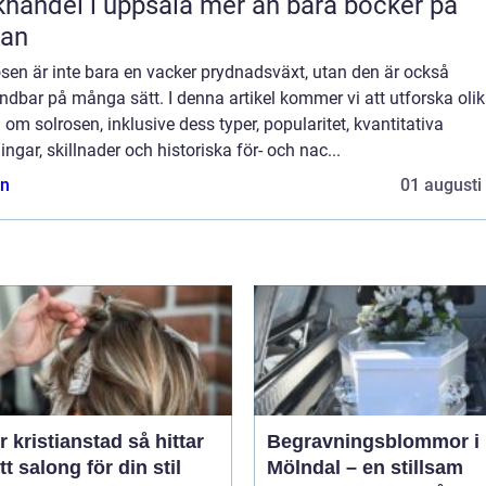
del i uppsala mer än bara böcker på
lan
sen är inte bara en vacker prydnadsväxt, utan den är också
dbar på många sätt. I denna artikel kommer vi att utforska oli
 om solrosen, inklusive dess typer, popularitet, kvantitativa
ngar, skillnader och historiska för- och nac...
n
01 augusti
kristianstad så hittar
Begravningsblommor i
tt salong för din stil
Mölndal – en stillsam