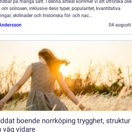
dbar på många sätt. I denna artikel kommer vi att utforska oli
 om solrosen, inklusive dess typer, popularitet, kvantitativa
ngar, skillnader och historiska för- och nac...
 Andersson
04 augusti
at boende norrköping trygghet, struktur
 väg vidare