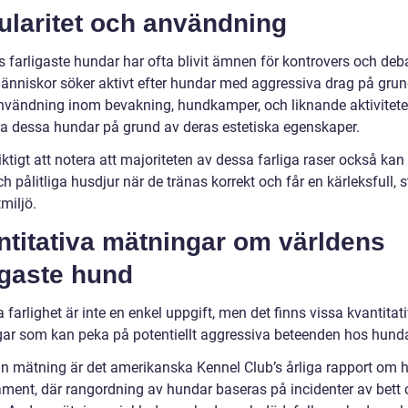
ularitet och användning
 farligaste hundar har ofta blivit ämnen för kontrovers och deba
änniskor söker aktivt efter hundar med aggressiva drag på grun
nvändning inom bevakning, hundkamper, och liknande aktivitete
a dessa hundar på grund av deras estetiska egenskaper.
iktigt att notera att majoriteten av dessa farliga raser också kan
ch pålitliga husdjur när de tränas korrekt och får en kärleksfull, s
miljö.
ntitativa mätningar om världens
igaste hund
 farlighet är inte en enkel uppgift, men det finns vissa kvantitat
ar som kan peka på potentiellt aggressiva beteenden hos hunda
n mätning är det amerikanska Kennel Club’s årliga rapport om 
ment, där rangordning av hundar baseras på incidenter av bett