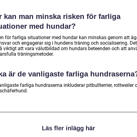
 kan man minska risken för farliga
tuationer med hundar?
en för farliga situationer med hundar kan minskas genom att äg
nsvar och engagerar sig i hundens träning och socialisering. Det
å viktigt att vara välutbildad om hundars beteenden och att an
arsfulla träningsmetoder.
ka är de vanligaste farliga hundraserna
nligaste farliga hundraserna inkluderar pitbullterrier, rottweiler 
 schäferhund.
Läs fler inlägg här