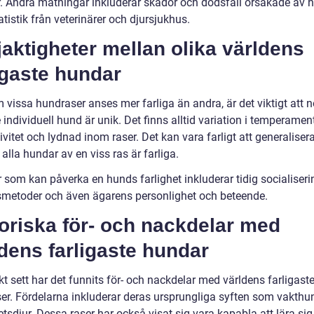
r. Andra mätningar inkluderar skador och dödsfall orsakade av h
tistik från veterinärer och djursjukhus.
jaktigheter mellan olika världens
igaste hundar
vissa hundraser anses mer farliga än andra, är det viktigt att n
e individuell hund är unik. Det finns alltid variation i temperament
vitet och lydnad inom raser. Det kan vara farligt att generaliser
 alla hundar av en viss ras är farliga.
 som kan påverka en hunds farlighet inkluderar tidig socialiseri
smetoder och även ägarens personlighet och beteende.
oriska för- och nackdelar med
dens farligaste hundar
kt sett har det funnits för- och nackdelar med världens farligast
er. Fördelarna inkluderar deras ursprungliga syften som vakthu
tsdjur. Dessa raser har också visat sig vara kapabla att lära si