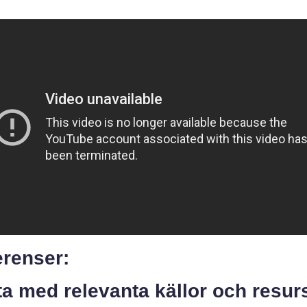
erenser:
ta med relevanta källor och resur