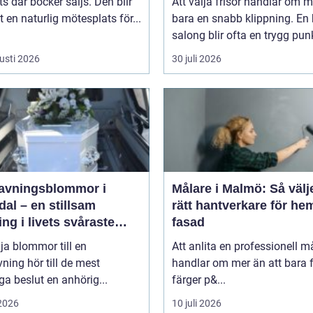
ts där böcker säljs. Den blir
Att välja frisör handlar om 
 en naturlig mötesplats för...
bara en snabb klippning. En 
salong blir ofta en trygg punkt
usti 2026
30 juli 2026
avningsblommor i
Målare i Malmö: Så välj
al – en stillsam
rätt hantverkare för he
ing i livets svåraste
fasad
d
lja blommor till en
Att anlita en professionell m
ning hör till de mest
handlar om mer än att bara 
ga beslut en anhörig...
färger p&...
 2026
10 juli 2026