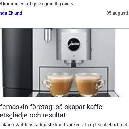
el kommer vi att ge en grundlig övers...
da Eklund
05 augusti
femaskin företag: så skapar kaffe
etsglädje och resultat
duktion Världens farligaste hund väcker ofta nyfikenhet och deba