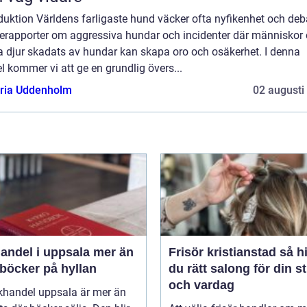
duktion Världens farligaste hund väcker ofta nyfikenhet och deba
erapporter om aggressiva hundar och incidenter där människor
a djur skadats av hundar kan skapa oro och osäkerhet. I denna
el kommer vi att ge en grundlig övers...
oria Uddenholm
02 augusti
del i uppsala mer än
Frisör kristianstad så hittar
 böcker på hyllan
du rätt salong för din st
och vardag
khandel uppsala är mer än