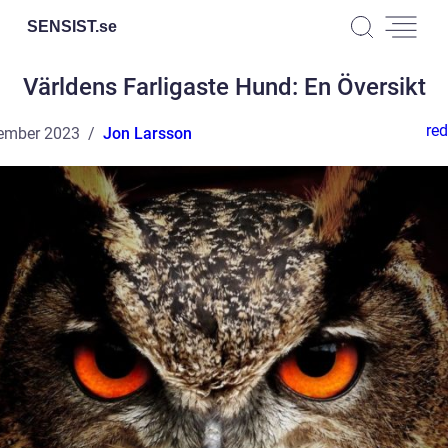
SENSIST.
se
Världens Farligaste Hund: En Översikt
red
ember 2023
Jon Larsson