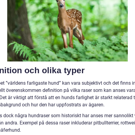
nition och olika typer
et ”världens farligaste hund” kan vara subjektivt och det finns 
ellt överenskommen definition på vilka raser som kan anses var
 Det är viktigt att förstå att en hunds farlighet är starkt relaterad t
sbakgrund och hur den har uppfostrats av ägaren.
ns dock några hundraser som historiskt har anses mer sannolikt
än andra. Exempel på dessa raser inkluderar pitbullterrier, rottwei
häferhund.