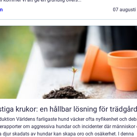
n
07 augusti
tiga krukor: en hållbar lösning för trädgår
duktion Världens farligaste hund väcker ofta nyfikenhet och deba
erapporter om aggressiva hundar och incidenter där människor
a djur skadats av hundar kan skapa oro och osäkerhet. I denna