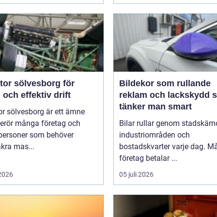
tor sölvesborg för
Bildekor som rullande
 och effektiv drift
reklam och lackskydd så
tänker man smart
r sölvesborg är ett ämne
erör många företag och
Bilar rullar genom stadskärno
tpersoner som behöver
industriområden och
äkra mas...
bostadskvarter varje dag. 
företag betalar ...
 2026
05 juli 2026