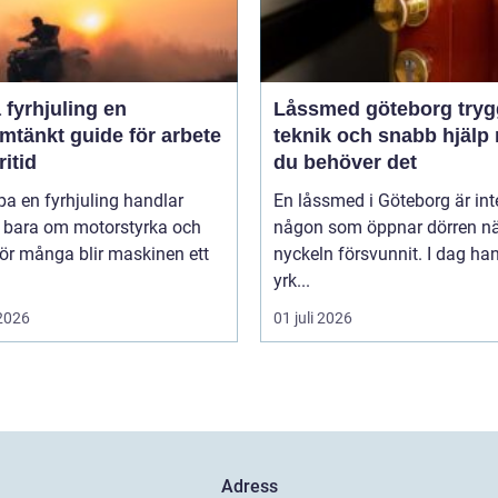
fyrhjuling en
Låssmed göteborg trygghet,
mtänkt guide för arbete
teknik och snabb hjälp 
ritid
du behöver det
pa en fyrhjuling handlar
En låssmed i Göteborg är int
n bara om motorstyrka och
någon som öppnar dörren n
För många blir maskinen ett
nyckeln försvunnit. I dag ha
yrk...
 2026
01 juli 2026
Adress