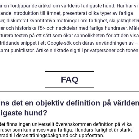
r en fördjupande artikel om världens farligaste hund. Här har vi 
ande introduktion till ämnet, presenterat olika typer av farliga
r, diskuterat kvantitativa mätningar om farlighet, skiljaktighete
er och historiska för- och nackdelar med farliga hundraser. Måle
kturera texten på ett sätt som ökar sannolikheten för att den vi
trädande snippet i ett Google-sök och därav användningen av –
amt punktlistor. Artikeln riktade sig till privatpersoner och tonen
FAQ
ns det en objektiv definition på världe
rligaste hund?
det finns ingen universellt överenskommen definition på vilka
raser som kan anses vara farliga. Hundars farlighet är starkt
erad till deras träningsbakgrund och uppfostran.