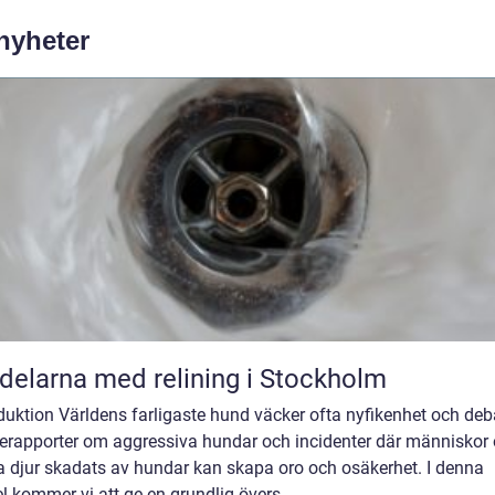
 nyheter
delarna med relining i Stockholm
duktion Världens farligaste hund väcker ofta nyfikenhet och deba
erapporter om aggressiva hundar och incidenter där människor
a djur skadats av hundar kan skapa oro och osäkerhet. I denna
el kommer vi att ge en grundlig övers...