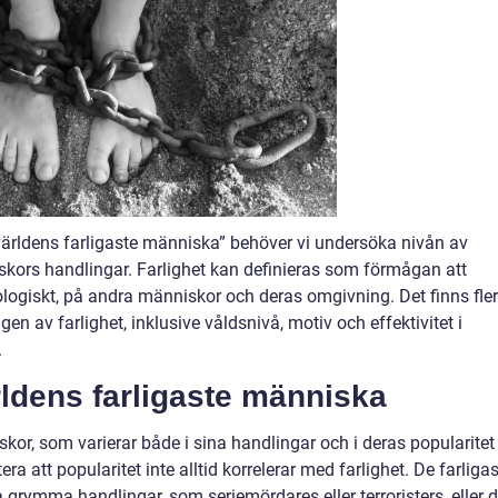
ärldens farligaste människa” behöver vi undersöka nivån av
kors handlingar. Farlighet kan definieras som förmågan att
logiskt, på andra människor och deras omgivning. Det finns fle
n av farlighet, inklusive våldsnivå, motiv och effektivitet i
.
rldens farligaste människa
skor, som varierar både i sina handlingar och i deras popularitet
era att popularitet inte alltid korrelerar med farlighet. De farliga
grymma handlingar, som seriemördares eller terroristers, eller 