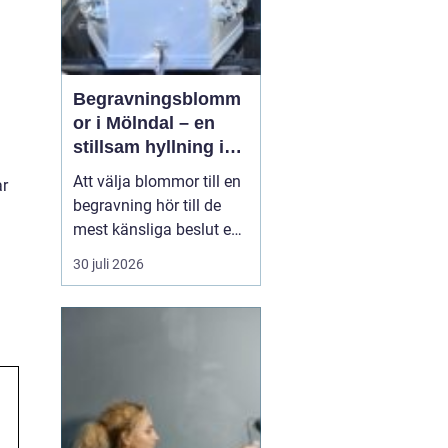
Begravningsblomm
or i Mölndal – en
stillsam hyllning i
livets svåraste
Att välja blommor till en
ar
stund
begravning hör till de
mest känsliga beslut en
anhörig ställs inför. Mitt i
30 juli 2026
sorg och praktiska
frågor behöver familj
och vänner ta ställning
till former, färger och
utt...