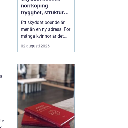
norrköping
trygghet, struktur
och väg vidare
Ett skyddat boende är
mer än en ny adress. För
många kvinnor är det
skillnaden mellan att
02 augusti 2026
överleva och att börja
leva. I Norrköping har
arbetet med skydd och
behandling utvecklats de
ra
senaste åren, med större
fokus på helhet, trauma,
samsjuklighet och...
ste
de