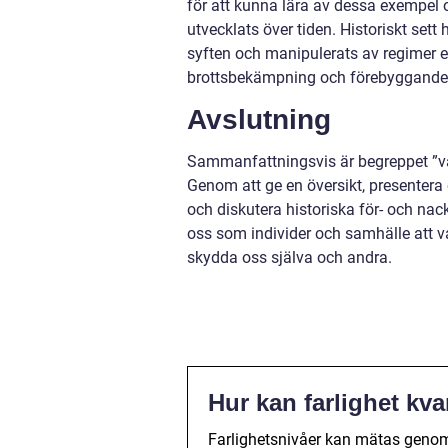
för att kunna lära av dessa exempel o
utvecklats över tiden. Historiskt sett h
syften och manipulerats av regimer e
brottsbekämpning och förebyggande åt
Avslutning
Sammanfattningsvis är begreppet ”vä
Genom att ge en översikt, presentera 
och diskutera historiska för- och nackd
oss som individer och samhälle att 
skydda oss själva och andra.
Hur kan farlighet kva
Farlighetsnivåer kan mätas genom a