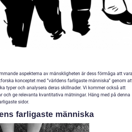
ämmande aspekterna av mänskligheten är dess förmåga att var
 utforska konceptet med ”världens farligaste människa” genom at
lika typer och analysera deras skillnader. Vi kommer också att
lar och ge relevanta kvantitativa mätningar. Häng med på denna
ligaste sidor.
dens farligaste människa