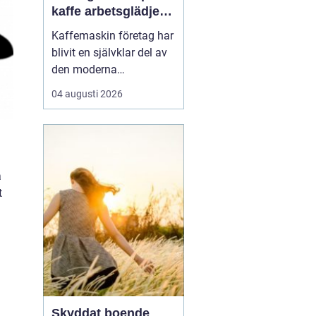
kaffe arbetsglädje
och resultat
Kaffemaskin företag har
blivit en självklar del av
den moderna
arbetsplatsen. Många
04 augusti 2026
medarbetare startar
dagen vid maskinen,
fortsätter dit inför ett
viktigt möte och avslutar
eftermiddagen med en
a
sista kopp. Kaffe är inte
t
bara en dryck, utan en
natur...
Skyddat boende