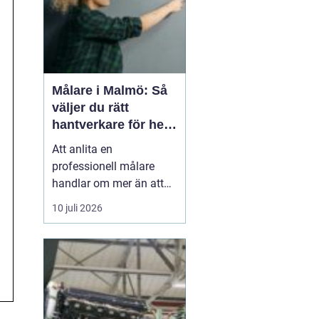
Målare i Malmö: Så
väljer du rätt
hantverkare för hem
och fasad
Att anlita en
professionell målare
handlar om mer än att
bara få nya färger på
10 juli 2026
väggarna. En skicklig
målare förenar hantverk,
planering och
materialkunskap så att
både hem och fasad
håller...