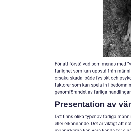
För att förstå vad som menas med ”v
farlighet som kan uppstå från männis
orsaka skada, både fysiskt och psyko
faktorer som kan spela in i bedömninge
genomförandet av farliga handlingar
Presentation av vä
Det finns olika typer av farliga männi
eller erkännande. Det är viktigt att not
människorna kan vara kända för sina 