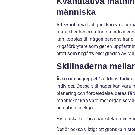
Kvantitativa mätnin
människa
Att kvantifiera farlighet kan vara u
mäta eller bedöma farliga individer o
kan kopplas till någon persons handl
krigsförbrytare som ger en uppfattni
brott som begåtts eller graden av rä
Skillnaderna mella
Även om begreppet ”världens farligast
individer. Dessa skillnader kan vara r
planering och förberedelse, deras fär
människor kan vara mer organiserade
och oberäkneliga.
Historiska för- och nackdelar med vä
Det är också viktigt att granska hist