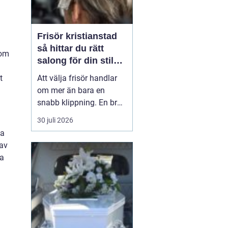
Frisör kristianstad
så hittar du rätt
som
salong för din stil
och vardag
t
Att välja frisör handlar
om mer än bara en
snabb klippning. En bra
salong blir ofta en trygg
30 juli 2026
punkt i vardagen, där
ga
yrkesskicklighet,
 av
lyhördhet och atmosfär
ga
väger lika tungt. I en
stad som Kristianstad
finns många alternativ,
men hur skiljer man ut
de...