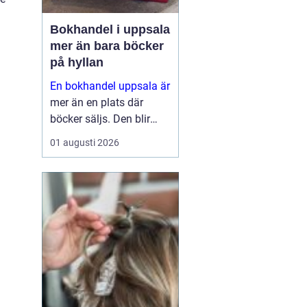
Bokhandel i uppsala
mer än bara böcker
på hyllan
En bokhandel uppsala är
mer än en plats där
böcker säljs. Den blir
snabbt en naturlig
01 augusti 2026
mötesplats för
människor som söker
fördjupning, eftertanke
och nya perspektiv. I en
universitetsstad med
stark kyrklig tradition...