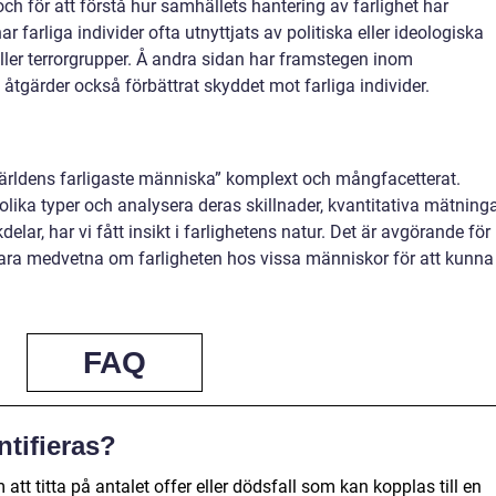
ch för att förstå hur samhällets hantering av farlighet har
ar farliga individer ofta utnyttjats av politiska eller ideologiska
ller terrorgrupper. Å andra sidan har framstegen inom
gärder också förbättrat skyddet mot farliga individer.
rldens farligaste människa” komplext och mångfacetterat.
olika typer och analysera deras skillnader, kvantitativa mätning
elar, har vi fått insikt i farlighetens natur. Det är avgörande för
vara medvetna om farligheten hos vissa människor för att kunna
FAQ
ntifieras?
tt titta på antalet offer eller dödsfall som kan kopplas till en