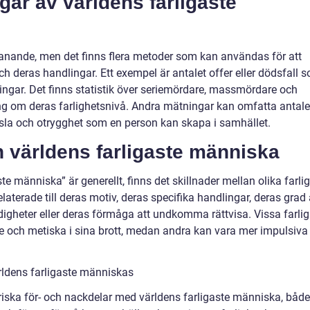
gar av världens farligaste
tmanande, men det finns flera metoder som kan användas för att
ch deras handlingar. Ett exempel är antalet offer eller dödsfall 
ingar. Det finns statistik över seriemördare, massmördare och
ng om deras farlighetsnivå. Andra mätningar kan omfatta antale
dsla och otrygghet som en person kan skapa i samhället.
n världens farligaste människa
e människa” är generellt, finns det skillnader mellan olika farli
elaterade till deras motiv, deras specifika handlingar, deras grad
digheter eller deras förmåga att undkomma rättvisa. Vissa farli
 och metiska i sina brott, medan andra kan vara mer impulsiva
rldens farligaste människas
oriska för- och nackdelar med världens farligaste människa, både