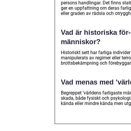
persons handlingar. Det finns sta
ger en uppfattning om deras farl
eller graden av rädsla och otrygg
Vad är historiska för
människor?
Historiskt sett har farliga individe
manipulerats av regimer eller ter
brottsbekämpning och förebyggande
Vad menas med 'värl
Begreppet 'världens farligaste män
skada, både fysiskt och psykolog
kända eller mindre kända men utg