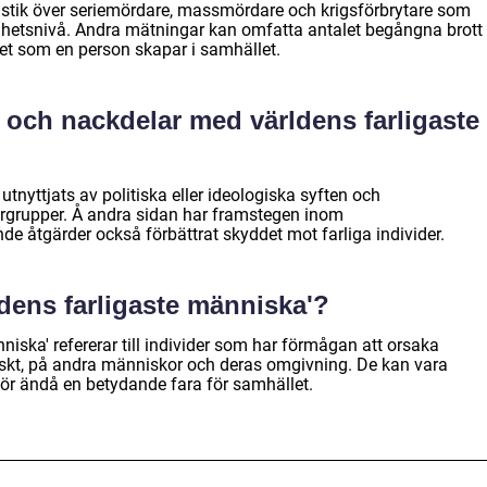
tistik över seriemördare, massmördare och krigsförbrytare som
ighetsnivå. Andra mätningar kan omfatta antalet begångna brott
het som en person skapar i samhället.
- och nackdelar med världens farligaste
r utnyttjats av politiska eller ideologiska syften och
rorgrupper. Å andra sidan har framstegen inom
 åtgärder också förbättrat skyddet mot farliga individer.
dens farligaste människa'?
niska' refererar till individer som har förmågan att orsaka
iskt, på andra människor och deras omgivning. De kan vara
ör ändå en betydande fara för samhället.