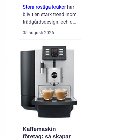
Stora rostiga krukor
har
blivit en stark trend inom
trädgårdsdesign, och det
är inte svårt att förstå
05 augusti 2026
varför. De kombinerar
hållbarhet...
Kaffemaskin
företag: så skapar