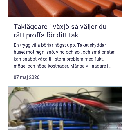
Takläggare i växjö så väljer du
rätt proffs för ditt tak
En trygg villa börjar högst upp. Taket skyddar
huset mot regn, snö, vind och sol, och små brister
kan snabbt växa till stora problem med fukt,
mögel och höga kostnader. Många villaägare i
Växjö väntar tyvärr för länge innan de tar hjälp av
07 maj 2026
en takfirm...