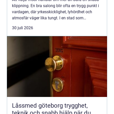
klippning. En bra salong blir ofta en trygg punkt i
vardagen, där yrkesskicklighet, lyhördhet och
atmosfär väger lika tungt. I en stad som
Kristianstad finns många alternativ, men hur
30 juli 2026
skiljer man ut de...
Låssmed göteborg trygghet,
teknik och snabb hjälp när du