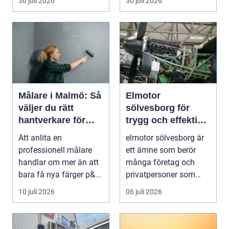
30 juli 2026
30 juli 2026
Målare i Malmö: Så
Elmotor
väljer du rätt
sölvesborg för
hantverkare för
trygg och effektiv
hem och fasad
drift
Att anlita en
elmotor sölvesborg är
professionell målare
ett ämne som berör
handlar om mer än att
många företag och
bara få nya färger p&...
privatpersoner som
behöver driftsäkra
10 juli 2026
06 juli 2026
mas...