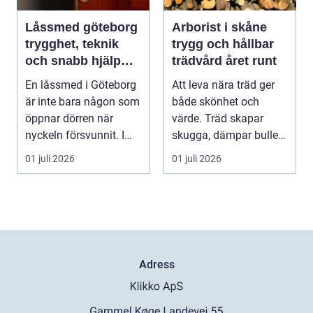
Låssmed göteborg
Arborist i skåne
trygghet, teknik
trygg och hållbar
och snabb hjälp
trädvård året runt
när du behöver det
En låssmed i Göteborg
Att leva nära träd ger
är inte bara någon som
både skönhet och
öppnar dörren när
värde. Träd skapar
nyckeln försvunnit. I
skugga, dämpar buller
dag handlar yrk...
och höjer trivseln ...
01 juli 2026
01 juli 2026
Adress