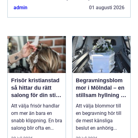
både främmande och överväldigande. I en storstad
admin
01 augusti 2026
som St...
Frisör kristianstad
Begravningsblom
så hittar du rätt
mor i Mölndal – en
salong för din stil
stillsam hyllning i
och vardag
livets svåraste
Att välja frisör handlar
Att välja blommor till
stund
om mer än bara en
en begravning hör till
snabb klippning. En bra
de mest känsliga
salong blir ofta en
beslut en anhörig...
trygg punkt i...