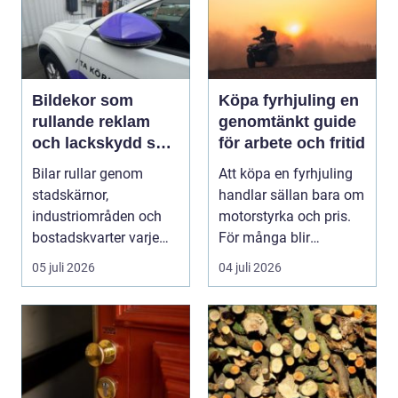
Bildekor som
Köpa fyrhjuling en
rullande reklam
genomtänkt guide
och lackskydd så
för arbete och fritid
tänker man smart
Bilar rullar genom
Att köpa en fyrhjuling
stadskärnor,
handlar sällan bara om
industriområden och
motorstyrka och pris.
bostadskvarter varje
För många blir
dag. Många företag
maskinen ett vikt...
05 juli 2026
04 juli 2026
betalar ...