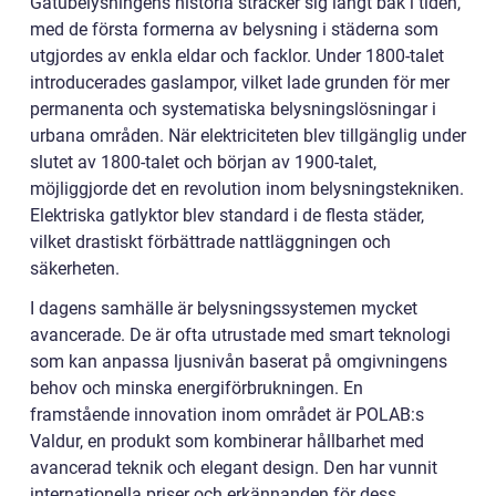
Gatubelysningens historia sträcker sig långt bak i tiden,
med de första formerna av belysning i städerna som
utgjordes av enkla eldar och facklor. Under 1800-talet
introducerades gaslampor, vilket lade grunden för mer
permanenta och systematiska belysningslösningar i
urbana områden. När elektriciteten blev tillgänglig under
slutet av 1800-talet och början av 1900-talet,
möjliggjorde det en revolution inom belysningstekniken.
Elektriska gatlyktor blev standard i de flesta städer,
vilket drastiskt förbättrade nattläggningen och
säkerheten.
I dagens samhälle är belysningssystemen mycket
avancerade. De är ofta utrustade med smart teknologi
som kan anpassa ljusnivån baserat på omgivningens
behov och minska energiförbrukningen. En
framstående innovation inom området är POLAB:s
Valdur, en produkt som kombinerar hållbarhet med
avancerad teknik och elegant design. Den har vunnit
internationella priser och erkännanden för dess