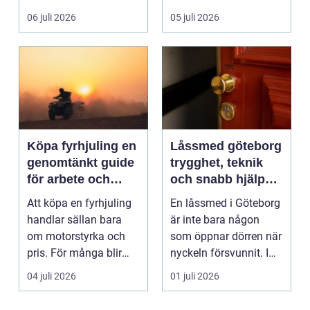
behöver driftsäkra
dag. Många företag
06 juli 2026
05 juli 2026
mas...
betalar ...
Köpa fyrhjuling en
Låssmed göteborg
genomtänkt guide
trygghet, teknik
för arbete och
och snabb hjälp
fritid
när du behöver det
Att köpa en fyrhjuling
En låssmed i Göteborg
handlar sällan bara
är inte bara någon
om motorstyrka och
som öppnar dörren när
pris. För många blir
nyckeln försvunnit. I
maskinen ett vikt...
dag handlar yrk...
04 juli 2026
01 juli 2026