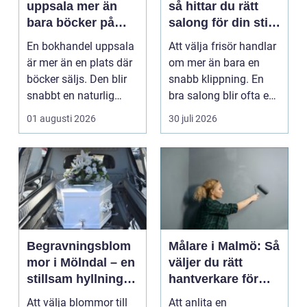
uppsala mer än
så hittar du rätt
bara böcker på
salong för din stil
hyllan
och vardag
En bokhandel uppsala
Att välja frisör handlar
är mer än en plats där
om mer än bara en
böcker säljs. Den blir
snabb klippning. En
snabbt en naturlig
bra salong blir ofta en
mötesplats för...
trygg punkt i...
01 augusti 2026
30 juli 2026
Begravningsblom
Målare i Malmö: Så
mor i Mölndal – en
väljer du rätt
stillsam hyllning i
hantverkare för
livets svåraste
hem och fasad
Att välja blommor till
Att anlita en