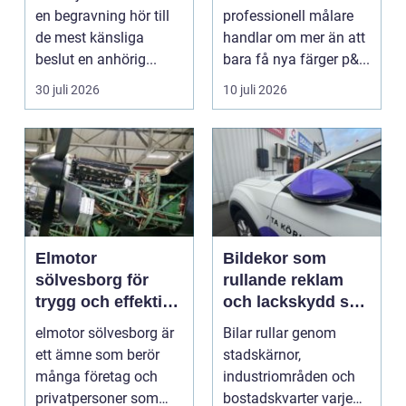
stund
en begravning hör till
professionell målare
de mest känsliga
handlar om mer än att
beslut en anhörig...
bara få nya färger p&...
30 juli 2026
10 juli 2026
Elmotor
Bildekor som
sölvesborg för
rullande reklam
trygg och effektiv
och lackskydd så
drift
tänker man smart
elmotor sölvesborg är
Bilar rullar genom
ett ämne som berör
stadskärnor,
många företag och
industriområden och
privatpersoner som
bostadskvarter varje