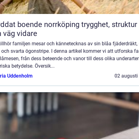
at boende norrköping trygghet, struktur
 väg vidare
illhör familjen mesar och kännetecknas av sin blåa fjäderdräkt,
 och svarta ögonstripe. I denna artikel kommer vi att utforska f
åmesen, från dess beteende och vanor till dess olika underarte
riska betydelse. Översik...
oria Uddenholm
02 augusti