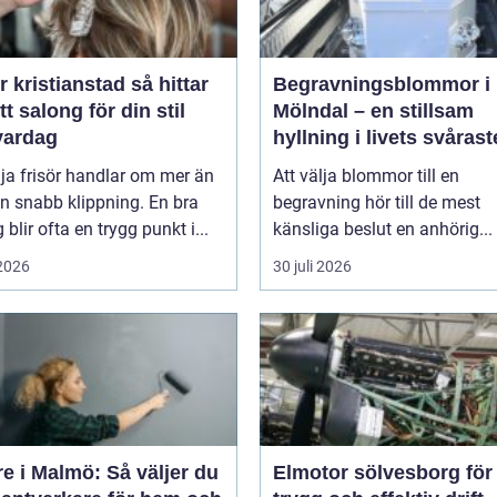
kristianstad så hittar
Begravningsblommor i
tt salong för din stil
Mölndal – en stillsam
vardag
hyllning i livets svårast
stund
lja frisör handlar om mer än
Att välja blommor till en
n snabb klippning. En bra
begravning hör till de mest
 blir ofta en trygg punkt i...
känsliga beslut en anhörig...
 2026
30 juli 2026
e i Malmö: Så väljer du
Elmotor sölvesborg för