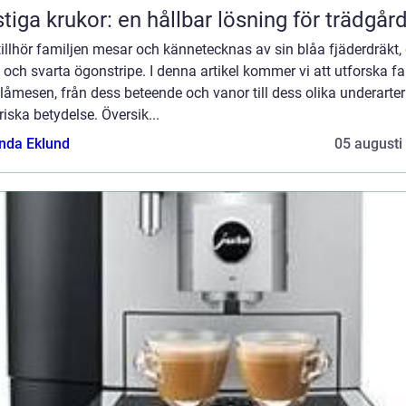
tiga krukor: en hållbar lösning för trädgår
illhör familjen mesar och kännetecknas av sin blåa fjäderdräkt,
 och svarta ögonstripe. I denna artikel kommer vi att utforska f
åmesen, från dess beteende och vanor till dess olika underarte
riska betydelse. Översik...
da Eklund
05 augusti