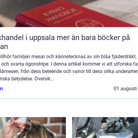
del i uppsala mer än bara böcker på
lan
illhör familjen mesar och kännetecknas av sin blåa fjäderdräkt,
 och svarta ögonstripe. I denna artikel kommer vi att utforska f
åmesen, från dess beteende och vanor till dess olika underarte
riska betydelse. Översik...
n
01 augusti