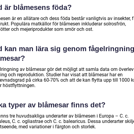
d är blåmesens föda?
sen är en allätare och dess föda består vanligtvis av insekter, 
frukt. Populära matkällor för blåmesen inkluderar solrosfrön,
nötter och mejeriprodukter som smör och ost.
d kan man lära sig genom fågelringning
åmesar?
lringning av blåmesar gör det möjligt att samla data om överle
ning och reproduktion. Studier har visat att blåmesar har en
levnadsgrad på cirka 60-70% och att de kan flytta upp till 1000 
 höstflyttningen.
ka typer av blåmesar finns det?
finns tre huvudsakliga underarter av blåmesen i Europa – C. c.
leus, C. c. ogliastrae och C. c. balearicus. Dessa underarter skilj
utseende, med variationer i färgton och storlek.