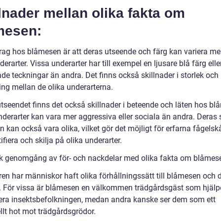
lnader mellan olika fakta om
mesen:
drag hos blåmesen är att deras utseende och färg kan variera me
derarter. Vissa underarter har till exempel en ljusare blå färg ell
de teckningar än andra. Det finns också skillnader i storlek och
ing mellan de olika underarterna.
utseendet finns det också skillnader i beteende och läten hos bl
nderarter kan vara mer aggressiva eller sociala än andra. Deras
n kan också vara olika, vilket gör det möjligt för erfarna fågels
tifiera och skilja på olika underarter.
sk genomgång av för- och nackdelar med olika fakta om blåmes
ren har människor haft olika förhållningssätt till blåmesen och 
. För vissa är blåmesen en välkommen trädgårdsgäst som hjälper 
lera insektsbefolkningen, medan andra kanske ser dem som ett
llt hot mot trädgårdsgrödor.