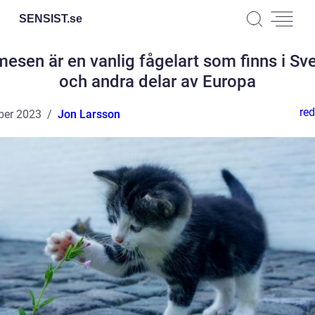
SENSIST.
se
esen är en vanlig fågelart som finns i Sv
och andra delar av Europa
red
ber 2023
Jon Larsson