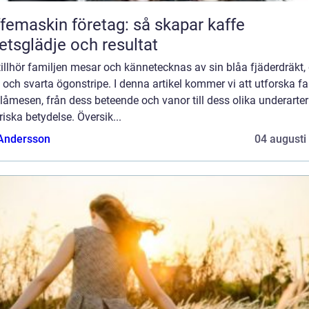
femaskin företag: så skapar kaffe
etsglädje och resultat
illhör familjen mesar och kännetecknas av sin blåa fjäderdräkt,
 och svarta ögonstripe. I denna artikel kommer vi att utforska f
åmesen, från dess beteende och vanor till dess olika underarte
riska betydelse. Översik...
 Andersson
04 augusti