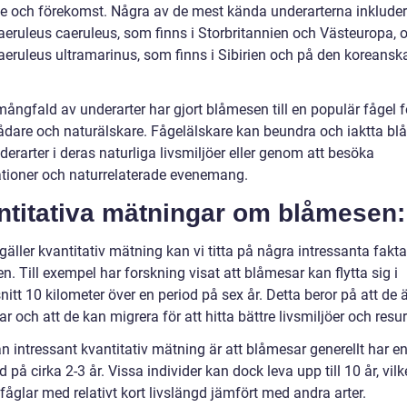
e och förekomst. Några av de mest kända underarterna inkluder
aeruleus caeruleus, som finns i Storbritannien och Västeuropa, 
aeruleus ultramarinus, som finns i Sibirien och på den koreansk
ångfald av underarter har gjort blåmesen till en populär fågel f
ådare och naturälskare. Fågelälskare kan beundra och iaktta b
derarter i deras naturliga livsmiljöer eller genom att besöka
ationer och naturrelaterade evenemang.
ntitativa mätningar om blåmesen:
gäller kvantitativ mätning kan vi titta på några intressanta fakt
. Till exempel har forskning visat att blåmesar kan flytta sig i
tt 10 kilometer över en period på sex år. Detta beror på att de 
lar och att de kan migrera för att hitta bättre livsmiljöer och resur
n intressant kvantitativ mätning är att blåmesar generellt har e
d på cirka 2-3 år. Vissa individer kan dock leva upp till 10 år, vilk
 fåglar med relativt kort livslängd jämfört med andra arter.