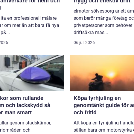
hantverkare för hem och
trygg och effektiv drift
d
elmotor sölvesborg är ett ä
lita en professionell målare
som berör många företag o
r om mer än att bara få nya
privatpersoner som behöver
 p&...
driftsäkra mas...
 2026
06 juli 2026
ekor som rullande
Köpa fyrhjuling en
m och lackskydd så
genomtänkt guide för a
er man smart
och fritid
rullar genom stadskärnor,
Att köpa en fyrhjuling handl
triområden och
sällan bara om motorstyrka