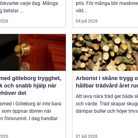
dskvarter varje dag. Många
pris. För många blir maskine
g betalar ...
vikt...
 2026
04 juli 2026
d göteborg trygghet,
Arborist i skåne trygg och
k och snabb hjälp när
hållbar trädvård året ru
ehöver det
Att leva nära träd ger både 
smed i Göteborg är inte bara
och värde. Träd skapar skug
 som öppnar dörren när
dämpar buller och höjer trivse
n försvunnit. I dag handlar
 2026
01 juli 2026