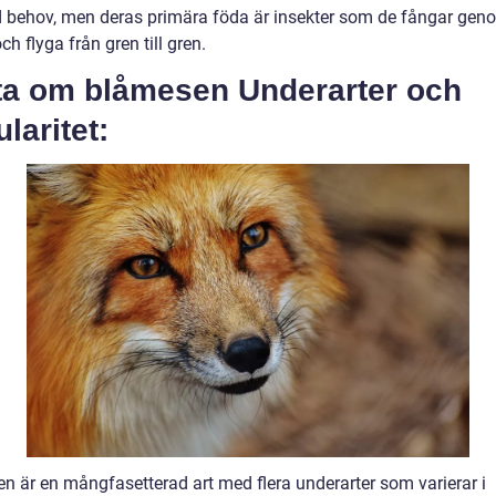
id behov, men deras primära föda är insekter som de fångar gen
h flyga från gren till gren.
ta om blåmesen Underarter och
laritet:
n är en mångfasetterad art med flera underarter som varierar i