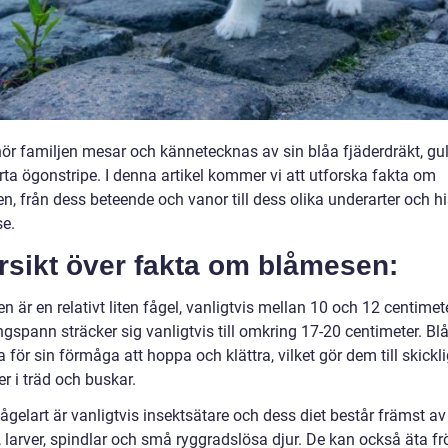
lhör familjen mesar och kännetecknas av sin blåa fjäderdräkt, gu
rta ögonstripe. I denna artikel kommer vi att utforska fakta om
, från dess beteende och vanor till dess olika underarter och hi
se.
rsikt över fakta om blåmesen:
 är en relativt liten fågel, vanligtvis mellan 10 och 12 centimet
ngspann sträcker sig vanligtvis till omkring 17-20 centimeter. B
 för sin förmåga att hoppa och klättra, vilket gör dem till skickl
r i träd och buskar.
gelart är vanligtvis insektsätare och dess diet består främst av
, larver, spindlar och små ryggradslösa djur. De kan också äta f