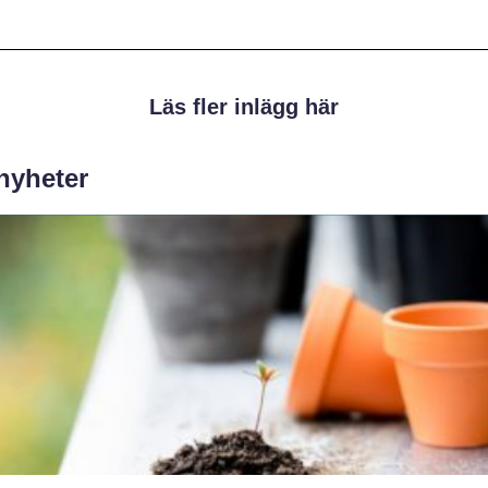
Läs fler inlägg här
 nyheter