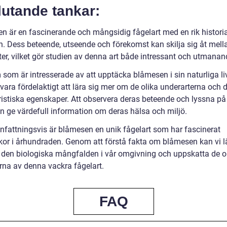
lutande tankar:
n är en fascinerande och mångsidig fågelart med en rik histori
on. Dess beteende, utseende och förekomst kan skilja sig åt mell
ter, vilket gör studien av denna art både intressant och utmanan
 som är intresserade av att upptäcka blåmesen i sin naturliga li
vara fördelaktigt att lära sig mer om de olika underarterna och 
ristiska egenskaper. Att observera deras beteende och lyssna på
an ge värdefull information om deras hälsa och miljö.
attningsvis är blåmesen en unik fågelart som har fascinerat
or i århundraden. Genom att förstå fakta om blåmesen kan vi l
den biologiska mångfalden i vår omgivning och uppskatta de o
rna av denna vackra fågelart.
FAQ