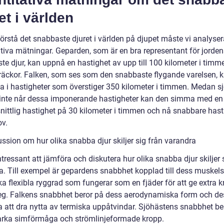
et i världen
förstå det snabbaste djuret i världen på djupet måste vi analyse
ativa mätningar. Geparden, som är en bra representant för jorden
te djur, kan uppnå en hastighet av upp till 100 kilometer i timm
träckor. Falken, som ses som den snabbaste flygande varelsen, 
ga i hastigheter som överstiger 350 kilometer i timmen. Medan s
inte når dessa imponerande hastigheter kan den simma med en
ittlig hastighet på 30 kilometer i timmen och nå snabbare hast
ov.
ssion om hur olika snabba djur skiljer sig från varandra
ntressant att jämföra och diskutera hur olika snabba djur skiljer 
a. Till exempel är gepardens snabbhet kopplad till dess muskels
a flexibla ryggrad som fungerar som en fjäder för att ge extra kr
teg. Falkens snabbhet beror på dess aerodynamiska form och de
 att dra nytta av termiska uppåtvindar. Sjöhästens snabbhet be
arka simförmåga och strömlinjeformade kropp.