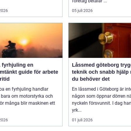
företag betalar ...
 2026
05 juli 2026
fyrhjuling en
Låssmed göteborg trygghet,
mtänkt guide för arbete
teknik och snabb hjälp 
ritid
du behöver det
pa en fyrhjuling handlar
En låssmed i Göteborg är int
n bara om motorstyrka och
någon som öppnar dörren n
För många blir maskinen ett
nyckeln försvunnit. I dag ha
yrk...
 2026
01 juli 2026