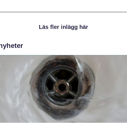
Läs fler inlägg här
 nyheter