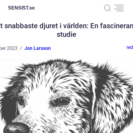
SENSIST.
se
t snabbaste djuret i världen: En fascinera
studie
red
ber 2023
Jon Larsson