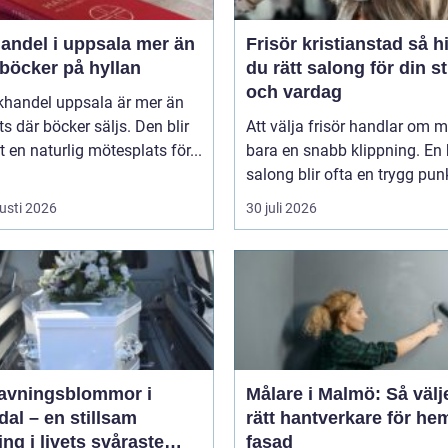
del i uppsala mer än
Frisör kristianstad så hittar
 böcker på hyllan
du rätt salong för din st
och vardag
khandel uppsala är mer än
ts där böcker säljs. Den blir
Att välja frisör handlar om 
 en naturlig mötesplats för...
bara en snabb klippning. En 
salong blir ofta en trygg punkt
usti 2026
30 juli 2026
avningsblommor i
Målare i Malmö: Så välj
al – en stillsam
rätt hantverkare för he
ing i livets svåraste
fasad