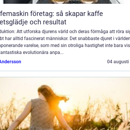
femaskin företag: så skapar kaffe
etsglädje och resultat
duktion: Att utforska djurens värld och deras förmåga att röra si
t har alltid fascinerat människor. Det snabbaste djuret i världen
ponerande varelse, som med sin otroliga hastighet inte bara vis
antastiska evolutionära anpa...
 Andersson
04 augusti