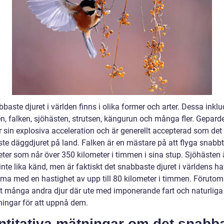
baste djuret i världen finns i olika former och arter. Dessa inklu
n, falken, sjöhästen, strutsen, kängurun och många fler. Gepard
r sin explosiva acceleration och är generellt accepterad som det
te däggdjuret på land. Falken är en mästare på att flyga snabb
eter som når över 350 kilometer i timmen i sina stup. Sjöhästen 
nte lika känd, men är faktiskt det snabbaste djuret i världens h
ma med en hastighet av upp till 80 kilometer i timmen. Föruto
et många andra djur där ute med imponerande fart och naturliga
ingar för att uppnå dem.
ntitativa mätningar om det snabb