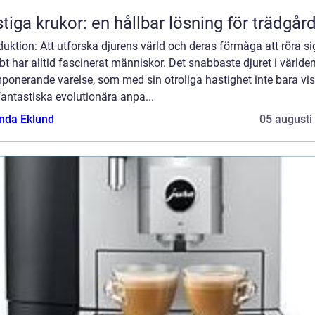
tiga krukor: en hållbar lösning för trädgår
duktion: Att utforska djurens värld och deras förmåga att röra si
t har alltid fascinerat människor. Det snabbaste djuret i världen
ponerande varelse, som med sin otroliga hastighet inte bara vis
antastiska evolutionära anpa...
da Eklund
05 augusti