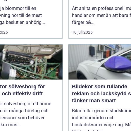
d
lja blommor till en
Att anlita en professionell m
ning hör till de mest
handlar om mer än att bara 
ga beslut en anhörig...
färger p&...
 2026
10 juli 2026
tor sölvesborg för
Bildekor som rullande
 och effektiv drift
reklam och lackskydd så
tänker man smart
r sölvesborg är ett ämne
erör många företag och
Bilar rullar genom stadskärno
tpersoner som behöver
industriområden och
äkra mas...
bostadskvarter varje dag. 