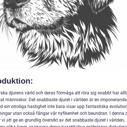
oduktion:
rska djurens värld och deras förmåga att röra sig snabbt har allt
rat människor. Det snabbaste djuret i världen är en imponerande 
 sin otroliga hastighet inte bara visar upp fantastiska evolutio
ingar utan också fångar vår nyfikenhet och beundran. I denna a
i att ge en grundlig översikt av det snabbaste djuret i världen,
ra olika typer, analysera deras kvantitativa mätningar, diskuter