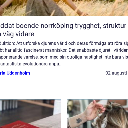
at boende norrköping trygghet, struktur
 väg vidare
duktion: Att utforska djurens värld och deras förmåga att röra si
t har alltid fascinerat människor. Det snabbaste djuret i världen
ponerande varelse, som med sin otroliga hastighet inte bara vis
antastiska evolutionära anpa...
oria Uddenholm
02 augusti