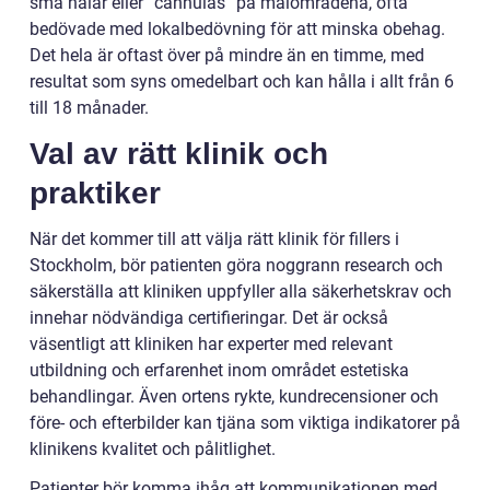
små nålar eller ”cannulas” på målområdena, ofta
bedövade med lokalbedövning för att minska obehag.
Det hela är oftast över på mindre än en timme, med
resultat som syns omedelbart och kan hålla i allt från 6
till 18 månader.
Val av rätt klinik och
praktiker
När det kommer till att välja rätt klinik för fillers i
Stockholm, bör patienten göra noggrann research och
säkerställa att kliniken uppfyller alla säkerhetskrav och
innehar nödvändiga certifieringar. Det är också
väsentligt att kliniken har experter med relevant
utbildning och erfarenhet inom området estetiska
behandlingar. Även ortens rykte, kundrecensioner och
före- och efterbilder kan tjäna som viktiga indikatorer på
klinikens kvalitet och pålitlighet.
Patienter bör komma ihåg att kommunikationen med