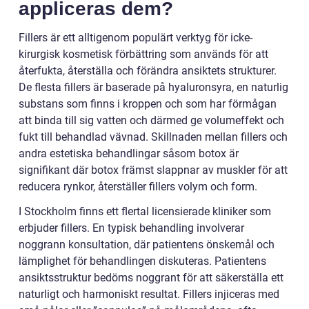
appliceras dem?
Fillers är ett alltigenom populärt verktyg för icke-
kirurgisk kosmetisk förbättring som används för att
återfukta, återställa och förändra ansiktets strukturer.
De flesta fillers är baserade på hyaluronsyra, en naturlig
substans som finns i kroppen och som har förmågan
att binda till sig vatten och därmed ge volumeffekt och
fukt till behandlad vävnad. Skillnaden mellan fillers och
andra estetiska behandlingar såsom botox är
signifikant där botox främst slappnar av muskler för att
reducera rynkor, återställer fillers volym och form.
I Stockholm finns ett flertal licensierade kliniker som
erbjuder fillers. En typisk behandling involverar
noggrann konsultation, där patientens önskemål och
lämplighet för behandlingen diskuteras. Patientens
ansiktsstruktur bedöms noggrant för att säkerställa ett
naturligt och harmoniskt resultat. Fillers injiceras med