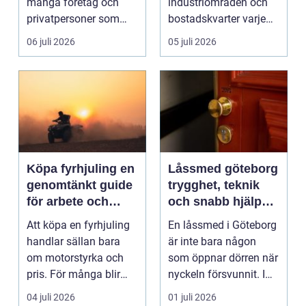
många företag och
industriområden och
privatpersoner som
bostadskvarter varje
behöver driftsäkra
dag. Många företag
06 juli 2026
05 juli 2026
mas...
betalar ...
Köpa fyrhjuling en
Låssmed göteborg
genomtänkt guide
trygghet, teknik
för arbete och
och snabb hjälp
fritid
när du behöver det
Att köpa en fyrhjuling
En låssmed i Göteborg
handlar sällan bara
är inte bara någon
om motorstyrka och
som öppnar dörren när
pris. För många blir
nyckeln försvunnit. I
maskinen ett vikt...
dag handlar yrk...
04 juli 2026
01 juli 2026