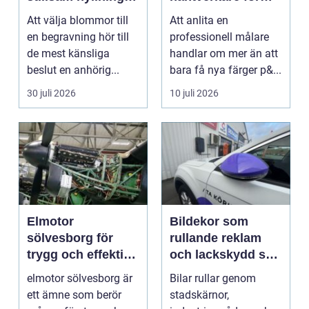
livets svåraste
hem och fasad
Att välja blommor till
Att anlita en
stund
en begravning hör till
professionell målare
de mest känsliga
handlar om mer än att
beslut en anhörig...
bara få nya färger p&...
30 juli 2026
10 juli 2026
Elmotor
Bildekor som
sölvesborg för
rullande reklam
trygg och effektiv
och lackskydd så
drift
tänker man smart
elmotor sölvesborg är
Bilar rullar genom
ett ämne som berör
stadskärnor,