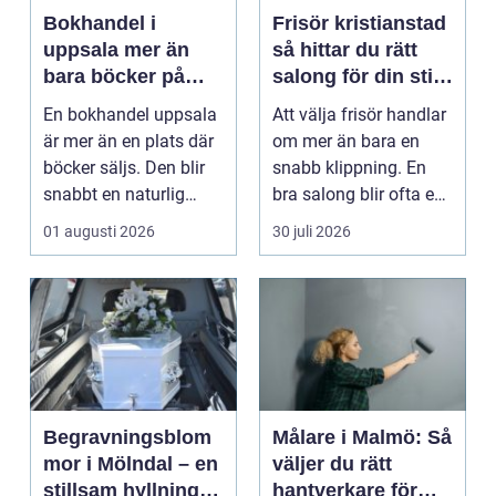
Bokhandel i
Frisör kristianstad
uppsala mer än
så hittar du rätt
bara böcker på
salong för din stil
hyllan
och vardag
En bokhandel uppsala
Att välja frisör handlar
är mer än en plats där
om mer än bara en
böcker säljs. Den blir
snabb klippning. En
snabbt en naturlig
bra salong blir ofta en
mötesplats för...
trygg punkt i...
01 augusti 2026
30 juli 2026
Begravningsblom
Målare i Malmö: Så
mor i Mölndal – en
väljer du rätt
stillsam hyllning i
hantverkare för