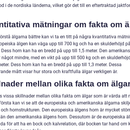
od i de nordiska länderna, vilket gör det till en eftertraktad jaktfo
titativa mätningar om fakta om ä
förstå älgarna bättre kan vi ta en titt på några kvantitativa mätni
opeiska älgen kan väga upp till 700 kg och ha en skulderhöjd på 
. Dess horn kan ha en bredd på upp till 1,5 meter. Den amerikan
r något mindre, med en vikt på upp till 500 kg och en skulderhöj
 meter. Dess horn kan ha en bredd på upp till 1,3 meter. Dessa
nde mått visar hur stora och kraftfulla älgar verkligen är.
lnader mellan olika fakta om älga
ns vissa skillnader mellan olika fakta om älgar som är värda att
första kan vi se att de europeiska och amerikanska älgarna skilje
ek och hornstrukturen. Den europeiska älgens horn är mycket stör
 än den amerikanska älgens horn. Dessutom är de europeiska ä
da för att ha en bock och kalvrelation, där bocken tar hand om 