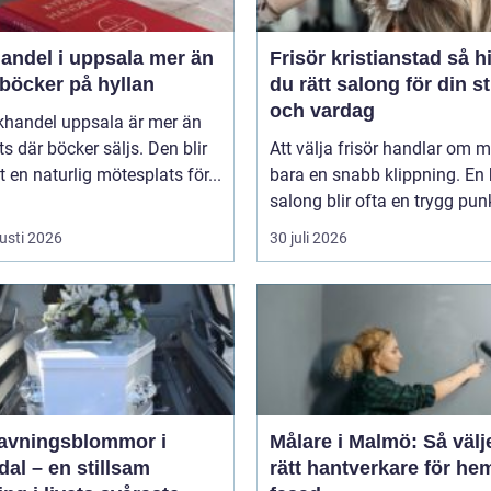
del i uppsala mer än
Frisör kristianstad så hittar
 böcker på hyllan
du rätt salong för din st
och vardag
khandel uppsala är mer än
ts där böcker säljs. Den blir
Att välja frisör handlar om 
 en naturlig mötesplats för...
bara en snabb klippning. En 
salong blir ofta en trygg punkt
usti 2026
30 juli 2026
avningsblommor i
Målare i Malmö: Så välj
al – en stillsam
rätt hantverkare för he