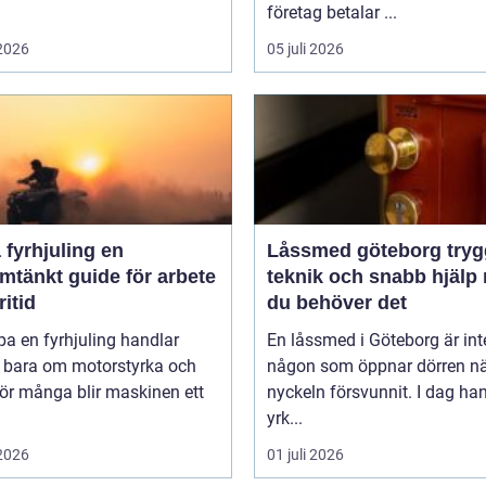
företag betalar ...
 2026
05 juli 2026
fyrhjuling en
Låssmed göteborg trygghet,
mtänkt guide för arbete
teknik och snabb hjälp 
ritid
du behöver det
pa en fyrhjuling handlar
En låssmed i Göteborg är int
n bara om motorstyrka och
någon som öppnar dörren n
För många blir maskinen ett
nyckeln försvunnit. I dag ha
yrk...
 2026
01 juli 2026