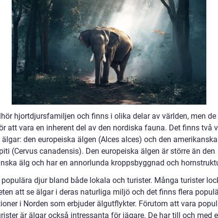
llhör hjortdjursfamiljen och finns i olika delar av världen, men de
r att vara en inherent del av den nordiska fauna. Det finns två 
v älgar: den europeiska älgen (Alces alces) och den amerikanska
apiti (Cervus canadensis). Den europeiska älgen är större än den
nska älg och har en annorlunda kroppsbyggnad och hornstruktu
 populära djur bland både lokala och turister. Många turister lo
ten att se älgar i deras naturliga miljö och det finns flera popul
tioner i Norden som erbjuder älgutflykter. Förutom att vara popu
rister är älgar också intressanta för jägare. De har till och med 