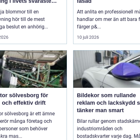
ing i livets svåraste
fasad
d
lja blommor till en
Att anlita en professionell m
ning hör till de mest
handlar om mer än att bara 
ga beslut en anhörig...
färger p&...
 2026
10 juli 2026
tor sölvesborg för
Bildekor som rullande
 och effektiv drift
reklam och lackskydd så
tänker man smart
r sölvesborg är ett ämne
erör många företag och
Bilar rullar genom stadskärno
tpersoner som behöver
industriområden och
äkra mas...
bostadskvarter varje dag. 