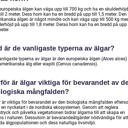
europeiska älgen kan väga upp till 700 kg och ha en skulderhöj
ill 2 meter. Dess horn kan ha en bredd på upp till 1,5 meter. Den
ikanska älgen är något mindre och kan väga upp till 500 kg me
erhöjd på upp till 1,8 meter. Deras horn kan ha en bredd på upp t
eter.
 är de vanligaste typerna av älgar?
anligaste typerna av älgar är den europeiska älgen (Alces alces)
amerikanska älg eller wapiti (Cervus canadensis).
för är älgar viktiga för bevarandet av d
ologiska mångfalden?
r är viktiga för bevarandet av den biologiska mångfalden efter
r en nyckelart i de nordiska ekosystemen. Genom att reglera
tryck och påverka vegetationen bidrar älgarna till att skapa en
ns i naturen. Dessutom är bevarandeåtgärder nödvändiga för at
da älgpopulationen och dess naturliga livsmiljö.