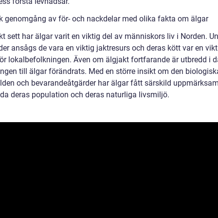
ess första levnadsår.
sk genomgång av för- och nackdelar med olika fakta om älgar
kt sett har älgar varit en viktig del av människors liv i Norden. U
ider ansågs de vara en viktig jaktresurs och deras kött var en vikt
ör lokalbefolkningen. Även om älgjakt fortfarande är utbredd i d
ingen till älgar förändrats. Med en större insikt om den biologisk
den och bevarandeåtgärder har älgar fått särskild uppmärksam
da deras population och deras naturliga livsmiljö.