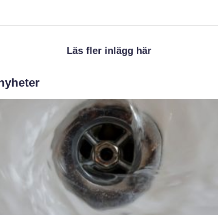
Läs fler inlägg här
 nyheter