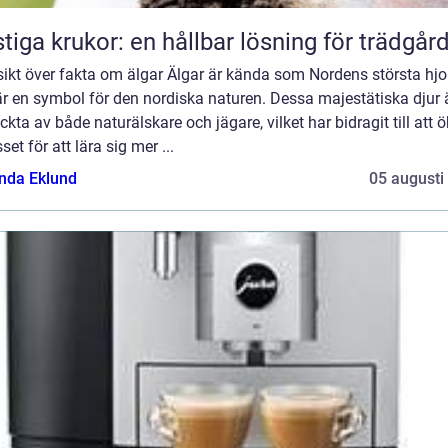
tiga krukor: en hållbar lösning för trädgår
ikt över fakta om älgar Älgar är kända som Nordens största hjo
r en symbol för den nordiska naturen. Dessa majestätiska djur 
kta av både naturälskare och jägare, vilket har bidragit till att 
sset för att lära sig mer ...
da Eklund
05 augusti