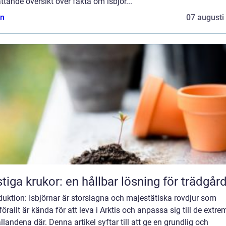
tande översikt över fakta om isbjör...
n
07 augusti
tiga krukor: en hållbar lösning för trädgår
duktion: Isbjörnar är storslagna och majestätiska rovdjur som
örallt är kända för att leva i Arktis och anpassa sig till de extre
llandena där. Denna artikel syftar till att ge en grundlig och