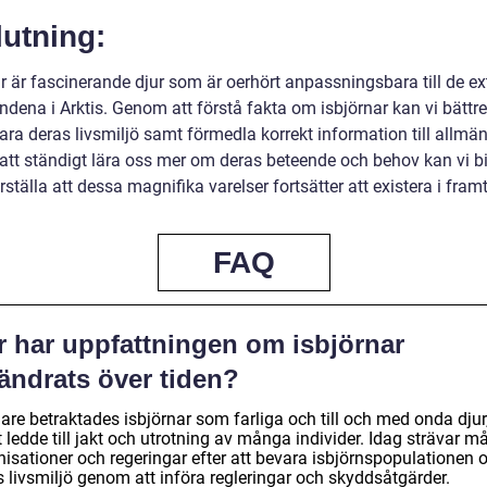
utning:
ar är fascinerande djur som är oerhört anpassningsbara till de e
ndena i Arktis. Genom att förstå fakta om isbjörnar kan vi bättr
ara deras livsmiljö samt förmedla korrekt information till allmä
tt ständigt lära oss mer om deras beteende och behov kan vi bid
rställa att dessa magnifika varelser fortsätter att existera i fram
FAQ
r har uppfattningen om isbjörnar
ändrats över tiden?
are betraktades isbjörnar som farliga och till och med onda djur
t ledde till jakt och utrotning av många individer. Idag strävar 
nisationer och regeringar efter att bevara isbjörnspopulationen 
s livsmiljö genom att införa regleringar och skyddsåtgärder.