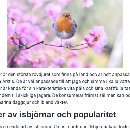
r är den största rovdjuret som finns på land och är helt anpassad
a Arktis. De är väl anpassade till att jaga och simma i kalla vatte
r är kända för sin karakteristiska vita päls och sina kraftfulla ta
 dem till skickliga jägare. De konsumerar främst säl men kan o
arina däggdjur och ibland växter.
r av isbjörnar och popularitet
s en enda art av isbjörnar: Ursus maritimus. Isbjörnar kan dock 