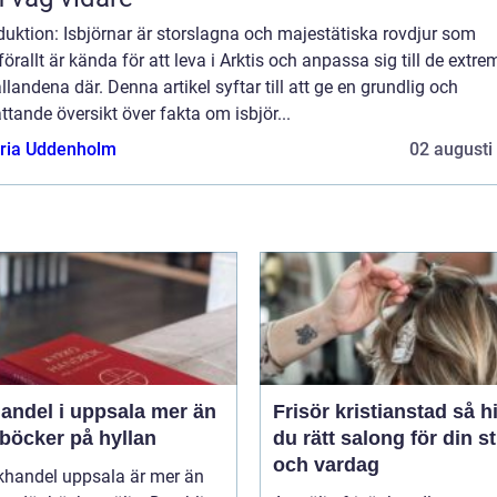
duktion: Isbjörnar är storslagna och majestätiska rovdjur som
örallt är kända för att leva i Arktis och anpassa sig till de extre
llandena där. Denna artikel syftar till att ge en grundlig och
tande översikt över fakta om isbjör...
oria Uddenholm
02 augusti
del i uppsala mer än
Frisör kristianstad så hittar
 böcker på hyllan
du rätt salong för din st
och vardag
khandel uppsala är mer än