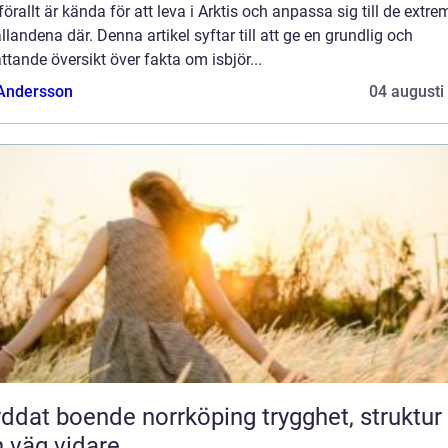
örallt är kända för att leva i Arktis och anpassa sig till de extre
llandena där. Denna artikel syftar till att ge en grundlig och
tande översikt över fakta om isbjör...
 Andersson
04 augusti
at boende norrköping trygghet, struktur
 väg vidare