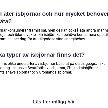
d äter isbjörnar och hur mycket behöve
 äta?
örnar konsumerar främst säl, men de kan också äta andra marin
djur och ibland växter. En isbjörn kan behöva konsumera upp til
ram säl per dag för att tillgodose sina energibehov.
ka typer av isbjörnar finns det?
inns olika underarter av isbjörnar baserat på deras geografiska
edning, inklusive Beauforthavsisbjörnar, Chukotkaisbjörnar,
ntsishavsisbjörnar och Grönlandsisbjörnar.
Läs fler inlägg här