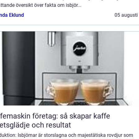
tande översikt över fakta om isbjör...
da Eklund
05 augusti
femaskin företag: så skapar kaffe
etsglädje och resultat
duktion: Isbjörnar är storslagna och majestätiska rovdjur som