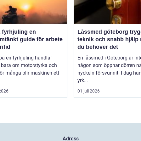
fyrhjuling en
Låssmed göteborg trygghet,
mtänkt guide för arbete
teknik och snabb hjälp 
ritid
du behöver det
pa en fyrhjuling handlar
En låssmed i Göteborg är int
n bara om motorstyrka och
någon som öppnar dörren n
För många blir maskinen ett
nyckeln försvunnit. I dag ha
yrk...
 2026
01 juli 2026
Adress