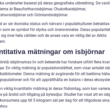
lika underarter baserat på deras geografiska utbredning. De vanl
terna är Beauforthavsisbjörnar, Chukotkaisbjörnar,
ishavsisbjörnar och Grönlandsisbjörnar.
d av sin ikoniska status och närvaro i populärkulturen betraktas
ar som en symbol för styrka och översvinnelse. Deras popularitet
 sig över hela världen och de anses vara en viktig del av Arktis
em.
titativa mätningar om isbjörnar
förstå isbjörnarnas liv och beteende har forskare utfört flera kvan
r. En viktig mätning är populationstäthet, som visar antalet isb
dratkilometer. Denna mätning är avgörande för att bedöma häls
spopulationer och för att upprätthålla en balans i deras ekosyst
n viktig kvantitativ mätning är deras födointag, som kan variera
 på årstid och tillgång på bytesdjur. Studier har visat att en isb
onsumera upp till 5 kilogram säl per dag för att tillgodose sina
ehov.