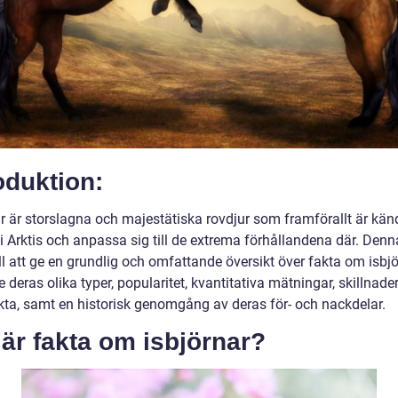
oduktion:
ar är storslagna och majestätiska rovdjur som framförallt är kän
 i Arktis och anpassa sig till de extrema förhållandena där. Denna
ill att ge en grundlig och omfattande översikt över fakta om isbjö
e deras olika typer, popularitet, kvantitativa mätningar, skillnade
akta, samt en historisk genomgång av deras för- och nackdelar.
är fakta om isbjörnar?