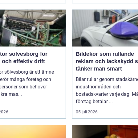
tor sölvesborg för
Bildekor som rullande
 och effektiv drift
reklam och lackskydd så
tänker man smart
r sölvesborg är ett ämne
erör många företag och
Bilar rullar genom stadskärno
tpersoner som behöver
industriområden och
äkra mas...
bostadskvarter varje dag. 
företag betalar ...
 2026
05 juli 2026