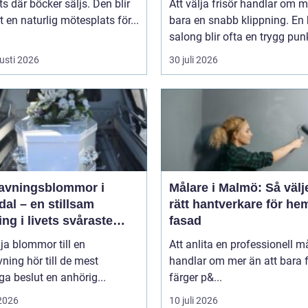
ts där böcker säljs. Den blir
Att välja frisör handlar om 
 en naturlig mötesplats för...
bara en snabb klippning. En 
salong blir ofta en trygg punkt
usti 2026
30 juli 2026
avningsblommor i
Målare i Malmö: Så välj
al – en stillsam
rätt hantverkare för he
ing i livets svåraste
fasad
d
lja blommor till en
Att anlita en professionell m
ning hör till de mest
handlar om mer än att bara 
ga beslut en anhörig...
färger p&...
 2026
10 juli 2026