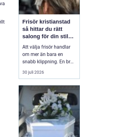
iva
Frisör kristianstad
llt
så hittar du rätt
salong för din stil
och vardag
Att välja frisör handlar
om mer än bara en
snabb klippning. En bra
salong blir ofta en trygg
30 juli 2026
punkt i vardagen, där
yrkesskicklighet,
lyhördhet och atmosfär
väger lika tungt. I en
stad som Kristianstad
finns många alternativ,
men hur skiljer man ut
de...