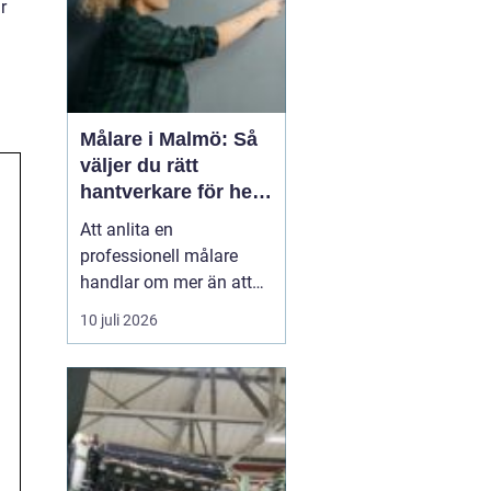
r
Målare i Malmö: Så
väljer du rätt
hantverkare för hem
och fasad
Att anlita en
professionell målare
handlar om mer än att
bara få nya färger på
10 juli 2026
väggarna. En skicklig
målare förenar hantverk,
planering och
materialkunskap så att
både hem och fasad
håller...