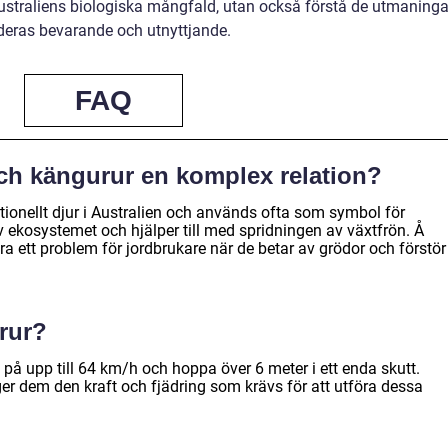
straliens biologiska mångfald, utan också förstå de utmaninga
deras bevarande och utnyttjande.
FAQ
ch kängurur en komplex relation?
ationellt djur i Australien och används ofta som symbol för
av ekosystemet och hjälper till med spridningen av växtfrön. Å
a ett problem för jordbrukare när de betar av grödor och förstör
rur?
på upp till 64 km/h och hoppa över 6 meter i ett enda skutt.
er dem den kraft och fjädring som krävs för att utföra dessa