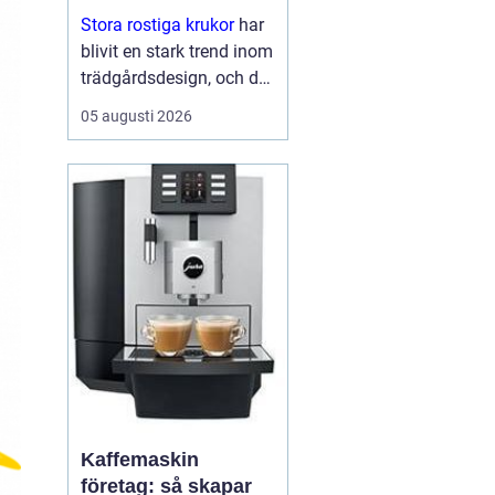
Stora rostiga krukor
har
blivit en stark trend inom
trädgårdsdesign, och det
är inte svårt att förstå
05 augusti 2026
varför. De kombinerar
hållbarhet...
Kaffemaskin
företag: så skapar