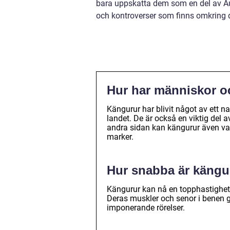
bara uppskatta dem som en del av Au
och kontroverser som finns omkring 
Hur har människor o
Kängurur har blivit något av ett n
landet. De är också en viktig del 
andra sidan kan kängurur även var
marker.
Hur snabba är kängu
Kängurur kan nå en topphastighet 
Deras muskler och senor i benen g
imponerande rörelser.