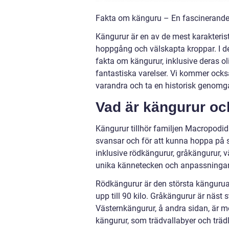
Fakta om känguru – En fascinerande ö
Kängurur är en av de mest karakteris
hoppgång och välskapta kroppar. I den
fakta om kängurur, inklusive deras ol
fantastiska varelser. Vi kommer också
varandra och ta en historisk genomg
Vad är kängurur oc
Kängurur tillhör familjen Macropodida
svansar och för att kunna hoppa på si
inklusive rödkängurur, gråkängurur, 
unika kännetecken och anpassningar ti
Rödkängurur är den största känguruar
upp till 90 kilo. Gråkängurur är näs
Västernkängurur, å andra sidan, är m
kängurur, som trädvallabyer och trädl