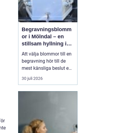
Begravningsblomm
or i Mölndal – en
stillsam hyllning i
livets svåraste
Att välja blommor till en
stund
begravning hör till de
mest känsliga beslut en
anhörig ställs inför. Mitt i
30 juli 2026
sorg och praktiska
frågor behöver familj
och vänner ta ställning
till former, färger och
utt...
för
nte