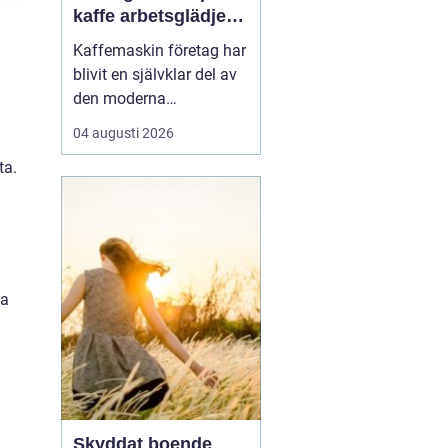
kaffe arbetsglädje
och resultat
Kaffemaskin företag har
blivit en självklar del av
den moderna
arbetsplatsen. Många
04 augusti 2026
medarbetare startar
ta.
dagen vid maskinen,
fortsätter dit inför ett
viktigt möte och avslutar
eftermiddagen med en
sista kopp. Kaffe är inte
bara en dryck, utan en
na
natur...
Skyddat boende