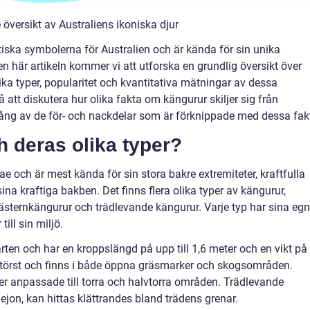
versikt av Australiens ikoniska djur
tiska symbolerna för Australien och är kända för sin unika
 här artikeln kommer vi att utforska en grundlig översikt över
ika typer, popularitet och kvantitativa mätningar av dessa
 att diskutera hur olika fakta om kängurur skiljer sig från
ång av de för- och nackdelar som är förknippade med dessa fak
h deras olika typer?
e och är mest kända för sin stora bakre extremiteter, kraftfulla
na kraftiga bakben. Det finns flera olika typer av kängurur,
västernkängurur och trädlevande kängurur. Varje typ har sina eg
ll sin miljö.
ten och har en kroppslängd på upp till 1,6 meter och en vikt på
t störst och finns i både öppna gräsmarker och skogsområden.
er anpassade till torra och halvtorra områden. Trädlevande
ejon, kan hittas klättrandes bland trädens grenar.