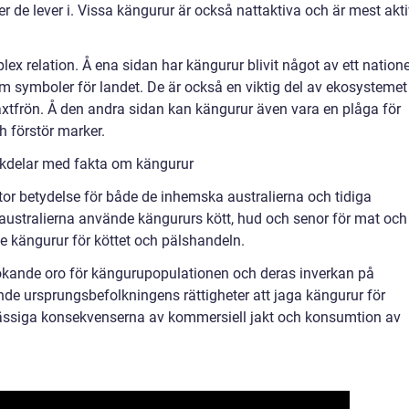
er de lever i. Vissa kängurur är också nattaktiva och är mest akt
 relation. Å ena sidan har kängurur blivit något av ett natione
om symboler för landet. De är också en viktig del av ekosystemet
växtfrön. Å den andra sidan kan kängurur även vara en plåga för
h förstör marker.
ckdelar med fakta om kängurur
 stor betydelse för både de inhemska australierna och tidiga
ustralierna använde kängururs kött, hud och senor för mat och
e kängurur för köttet och pälshandeln.
 ökande oro för kängurupopulationen och deras inverkan på
de ursprungsbefolkningens rättigheter att jaga kängurur för
ässiga konsekvenserna av kommersiell jakt och konsumtion av