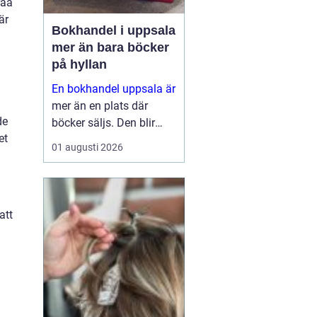
råa
är
Bokhandel i uppsala
mer än bara böcker
på hyllan
En bokhandel uppsala är
mer än en plats där
de
böcker säljs. Den blir
et
snabbt en naturlig
01 augusti 2026
m
mötesplats för
människor som söker
fördjupning, eftertanke
och nya perspektiv. I en
att
universitetsstad med
stark kyrklig tradition...