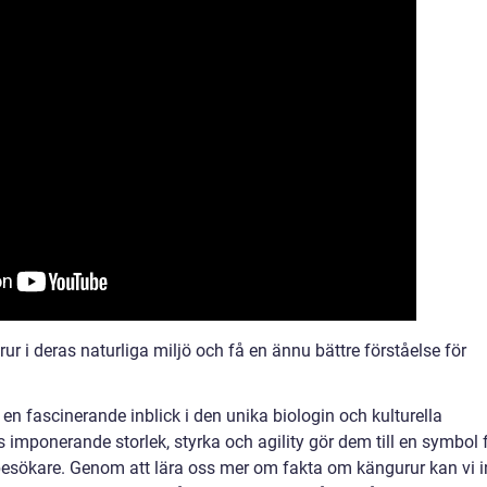
ur i deras naturliga miljö och få en ännu bättre förståelse för
en fascinerande inblick i den unika biologin och kulturella
 imponerande storlek, styrka och agility gör dem till en symbol 
 besökare. Genom att lära oss mer om fakta om kängurur kan vi i