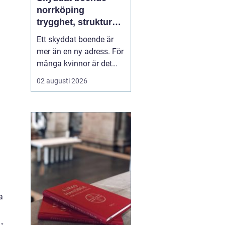
norrköping
trygghet, struktur
och väg vidare
Ett skyddat boende är
mer än en ny adress. För
många kvinnor är det
skillnaden mellan att
02 augusti 2026
överleva och att börja
leva. I Norrköping har
arbetet med skydd och
behandling utvecklats de
senaste åren, med större
fokus på helhet, trauma,
samsjuklighet och...
a