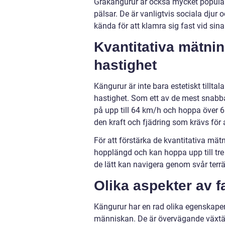
Gråkängurur är också mycket populär
pälsar. De är vanligtvis sociala djur 
kända för att klamra sig fast vid sina
Kvantitativa mätni
hastighet
Kängurur är inte bara estetiskt tillt
hastighet. Som ett av de mest snabb
på upp till 64 km/h och hoppa över 6
den kraft och fjädring som krävs för 
För att förstärka de kvantitativa mät
hopplängd och kan hoppa upp till tr
de lätt kan navigera genom svår terr
Olika aspekter av 
Kängurur har en rad olika egenskaper, 
människan. De är övervägande växtätar