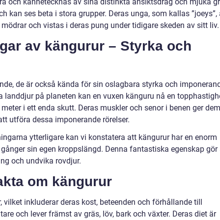
a och kännetecknas av sina distinkta ansiktsdrag och mjuka g
och kan ses beta i stora grupper. Deras unga, som kallas ”joeys”, 
 mödrar och vistas i deras pung under tidigare skeden av sitt liv.
ngar av kängurur – Styrka och
alande, de är också kända för sin oslagbara styrka och imponeran
a landdjur på planeten kan en vuxen känguru nå en topphastigh
 meter i ett enda skutt. Deras muskler och senor i benen ger de
att utföra dessa imponerande rörelser.
ningarna ytterligare kan vi konstatera att kängurur har en enorm
e gånger sin egen kroppslängd. Denna fantastiska egenskap gör 
äng och undvika rovdjur.
fakta om kängurur
vilket inkluderar deras kost, beteenden och förhållande till
e och lever främst av gräs, löv, bark och växter. Deras diet är