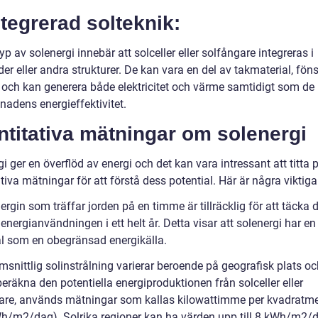
ntegrerad solteknik:
p av solenergi innebär att solceller eller solfångare integreras i
r eller andra strukturer. De kan vara en del av takmaterial, fönst
 och kan generera både elektricitet och värme samtidigt som de 
gnadens energieffektivitet.
titativa mätningar om solenergi
i ger en överflöd av energi och det kan vara intressant att titta 
tiva mätningar för att förstå dess potential. Här är några viktiga
ergin som träffar jorden på en timme är tillräcklig för att täcka 
energianvändningen i ett helt år. Detta visar att solenergi har e
al som en obegränsad energikälla.
snittlig solinstrålning varierar beroende på geografisk plats och
beräkna den potentiella energiproduktionen från solceller eller
are, används mätningar som kallas kilowattimme per kvadratme
h/m2/dag). Solrika regioner kan ha värden upp till 8 kWh/m2/d