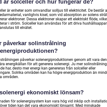
 är solceller och hur fungerar de?
ller är enheter som omvandlar solljus till elektricitet. De består 
edarmaterial, vanligtvis kisel, som vid absorption av solens strå
erar elektroner. Dessa elektroner skapar ett elektriskt flöde, vilke
terar i ström. Solceller kan användas för att driva hushållsappar
 anslutas till elnätet.
 påverkar solinstrålning
lenergiproduktionen?
nstrålningen påverkar solenergiproduktionen genom att vara den
ra energikällan för att generera solenergi. Ju mer solinstrålning
e har, desto mer energi kan genereras från solceller eller
ångare. Solrika områden kan ha högre energiproduktion än mind
ga områden.
 solenergi ekonomiskt lönsam?
naden för solenergisystem kan vara hög vid inköp och installati
över tiden kan det vara ekonomiskt lönsamt. Med minskade