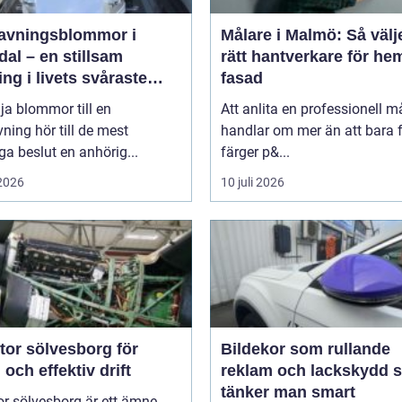
avningsblommor i
Målare i Malmö: Så välj
al – en stillsam
rätt hantverkare för he
ing i livets svåraste
fasad
d
lja blommor till en
Att anlita en professionell m
ning hör till de mest
handlar om mer än att bara 
ga beslut en anhörig...
färger p&...
 2026
10 juli 2026
tor sölvesborg för
Bildekor som rullande
 och effektiv drift
reklam och lackskydd så
tänker man smart
r sölvesborg är ett ämne