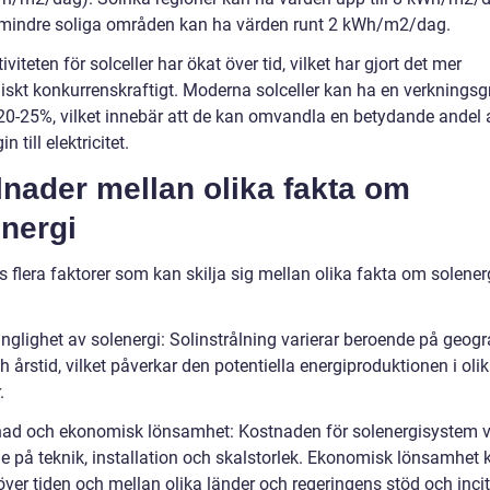
indre soliga områden kan ha värden runt 2 kWh/m2/dag.
tiviteten för solceller har ökat över tid, vilket har gjort det mer
skt konkurrenskraftigt. Moderna solceller kan ha en verkningsg
l 20-25%, vilket innebär att de kan omvandla en betydande andel 
n till elektricitet.
lnader mellan olika fakta om
nergi
s flera faktorer som kan skilja sig mellan olika fakta om solenerg
änglighet av solenergi: Solinstrålning varierar beroende på geogr
h årstid, vilket påverkar den potentiella energiproduktionen i oli
.
nad och ekonomisk lönsamhet: Kostnaden för solenergisystem v
e på teknik, installation och skalstorlek. Ekonomisk lönsamhet 
 över tiden och mellan olika länder och regeringens stöd och inc