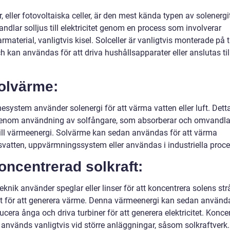
r, eller fotovoltaiska celler, är den mest kända typen av solenergi
dlar solljus till elektricitet genom en process som involverar
rmaterial, vanligtvis kisel. Solceller är vanligtvis monterade på t
 kan användas för att driva hushållsapparater eller anslutas til
Solvärme:
esystem använder solenergi för att värma vatten eller luft. Dett
enom användning av solfångare, som absorberar och omvandla
 till värmeenergi. Solvärme kan sedan användas för att värma
svatten, uppvärmningssystem eller användas i industriella proce
oncentrerad solkraft:
knik använder speglar eller linser för att koncentrera solens strål
t för att generera värme. Denna värmeenergi kan sedan använda
ucera ånga och driva turbiner för att generera elektricitet. Konce
 används vanligtvis vid större anläggningar, såsom solkraftverk.