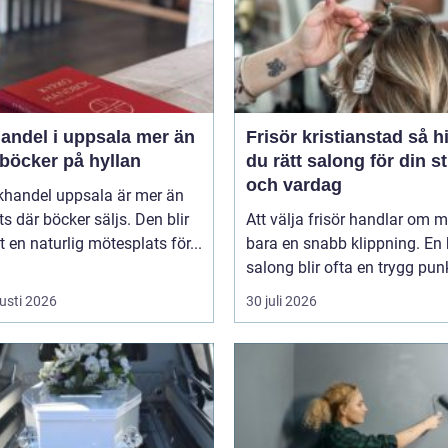
del i uppsala mer än
Frisör kristianstad så hittar
 böcker på hyllan
du rätt salong för din st
och vardag
khandel uppsala är mer än
ts där böcker säljs. Den blir
Att välja frisör handlar om 
 en naturlig mötesplats för...
bara en snabb klippning. En 
salong blir ofta en trygg punkt
usti 2026
30 juli 2026