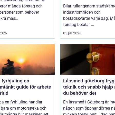
erör många företag och
Bilar rullar genom stadskärno
tpersoner som behöver
industriområden och
äkra mas...
bostadskvarter varje dag. 
företag betalar ...
 2026
05 juli 2026
fyrhjuling en
Låssmed göteborg trygghet,
mtänkt guide för arbete
teknik och snabb hjälp 
ritid
du behöver det
pa en fyrhjuling handlar
En låssmed i Göteborg är int
n bara om motorstyrka och
någon som öppnar dörren n
För många blir maskinen ett
nyckeln försvunnit. I dag ha