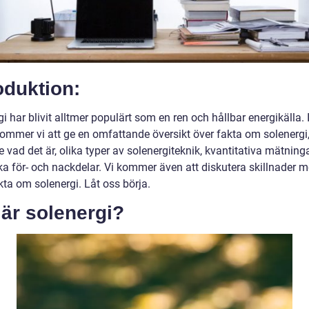
oduktion:
i har blivit alltmer populärt som en ren och hållbar energikälla.
 kommer vi att ge en omfattande översikt över fakta om solenergi
e vad det är, olika typer av solenergiteknik, kvantitativa mätning
ka för- och nackdelar. Vi kommer även att diskutera skillnader m
kta om solenergi. Låt oss börja.
är solenergi?