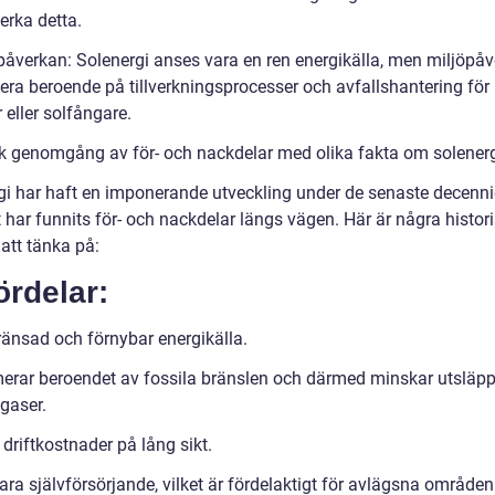
erka detta.
öpåverkan: Solenergi anses vara en ren energikälla, men miljöpå
iera beroende på tillverkningsprocesser och avfallshantering för
r eller solfångare.
sk genomgång av för- och nackdelar med olika fakta om solener
gi har haft en imponerande utveckling under de senaste decenni
 har funnits för- och nackdelar längs vägen. Här är några histor
att tänka på:
ördelar:
änsad och förnybar energikälla.
erar beroendet av fossila bränslen och därmed minskar utsläpp
gaser.
driftkostnader på lång sikt.
ra självförsörjande, vilket är fördelaktigt för avlägsna områden