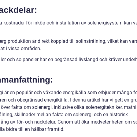
ackdelar:
la kostnader för inköp och installation av solenergisystem kan v
rgiproduktion är direkt kopplad till solinstrålning, vilket kan var
at i vissa områden.
ller och solpaneler har en begränsad livslängd och kräver underh
manfattning:
gi är en populär och växande energikälla som erbjuder många fö
en och obegränsad energikälla. I denna artikel har vi gett en gr
 över fakta om solenergi, inklusive olika solenergitekniker, mätn
ålning, skillnader mellan fakta om solenergi och en historisk
ng av för- och nackdelar. Genom att öka medvetenheten om so
lla bidra till en hållbar framtid.