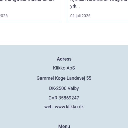
yrk...
 2026
01 juli 2026
Adress
web:
www.klikko.dk
Menu