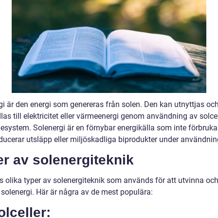
gi är den energi som genereras från solen. Den kan utnyttjas oc
s till elektricitet eller värmeenergi genom användning av solcell
esystem. Solenergi är en förnybar energikälla som inte förbruk
oducerar utsläpp eller miljöskadliga biprodukter under användnin
r av solenergiteknik
ns olika typer av solenergiteknik som används för att utvinna oc
 solenergi. Här är några av de mest populära:
olceller: