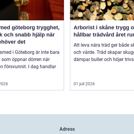
d göteborg trygghet,
Arborist i skåne trygg och
k och snabb hjälp när
hållbar trädvård året ru
ehöver det
Att leva nära träd ger både 
smed i Göteborg är inte bara
och värde. Träd skapar skug
 som öppnar dörren när
dämpar buller och höjer trivse
n försvunnit. I dag handlar
 2026
01 juli 2026
Adress