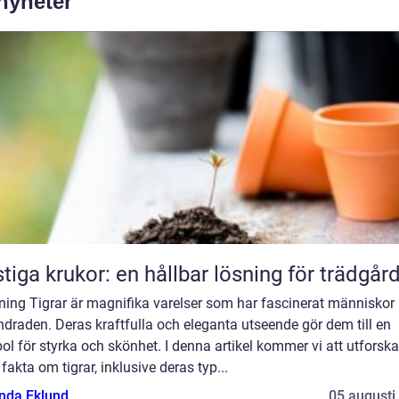
 nyheter
tiga krukor: en hållbar lösning för trädgår
ning Tigrar är magnifika varelser som har fascinerat människor 
draden. Deras kraftfulla och eleganta utseende gör dem till en
l för styrka och skönhet. I denna artikel kommer vi att utforska
 fakta om tigrar, inklusive deras typ...
da Eklund
05 augusti