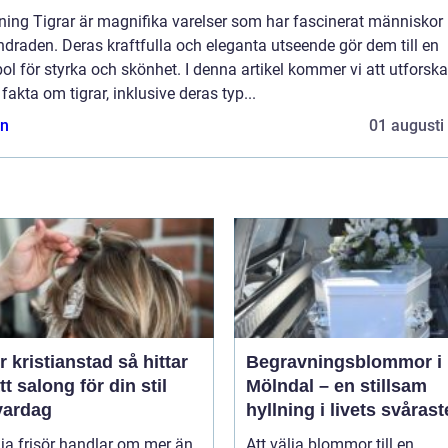
ning Tigrar är magnifika varelser som har fascinerat människor 
draden. Deras kraftfulla och eleganta utseende gör dem till en
l för styrka och skönhet. I denna artikel kommer vi att utforska
 fakta om tigrar, inklusive deras typ...
n
01 augusti
kristianstad så hittar
Begravningsblommor i
tt salong för din stil
Mölndal – en stillsam
vardag
hyllning i livets svårast
stund
lja frisör handlar om mer än
Att välja blommor till en