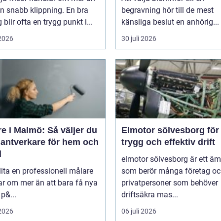
n snabb klippning. En bra
begravning hör till de mest
 blir ofta en trygg punkt i...
känsliga beslut en anhörig...
 2026
30 juli 2026
e i Malmö: Så väljer du
Elmotor sölvesborg för
hantverkare för hem och
trygg och effektiv drift
d
elmotor sölvesborg är ett ä
lita en professionell målare
som berör många företag o
r om mer än att bara få nya
privatpersoner som behöver
 p&...
driftsäkra mas...
 2026
06 juli 2026