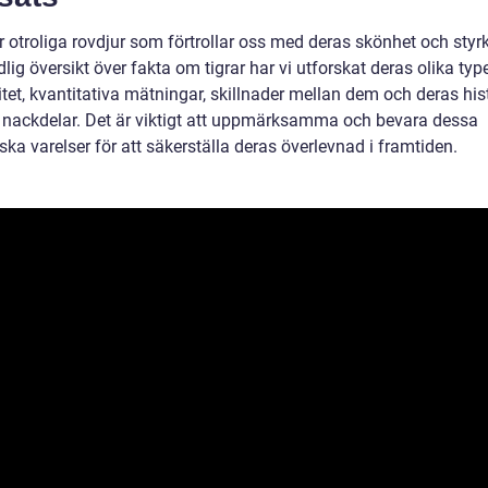
är otroliga rovdjur som förtrollar oss med deras skönhet och sty
lig översikt över fakta om tigrar har vi utforskat deras olika type
tet, kvantitativa mätningar, skillnader mellan dem och deras his
h nackdelar. Det är viktigt att uppmärksamma och bevara dessa
ska varelser för att säkerställa deras överlevnad i framtiden.