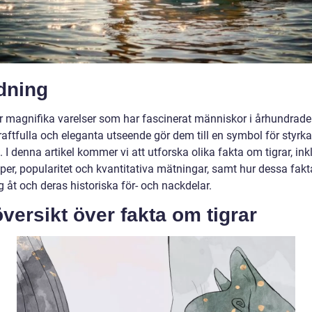
dning
är magnifika varelser som har fascinerat människor i århundrade
raftfulla och eleganta utseende gör dem till en symbol för styrk
 I denna artikel kommer vi att utforska olika fakta om tigrar, ink
yper, popularitet och kvantitativa mätningar, samt hur dessa fak
ig åt och deras historiska för- och nackdelar.
versikt över fakta om tigrar