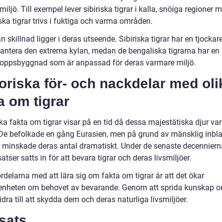
iljö. Till exempel lever sibiriska tigrar i kalla, snöiga regioner
ka tigrar trivs i fuktiga och varma områden.
 skillnad ligger i deras utseende. Sibiriska tigrar har en tjockar
 hantera den extrema kylan, medan de bengaliska tigrarna har en
roppsbyggnad som är anpassad för deras varmare miljö.
oriska för- och nackdelar med oli
a om tigrar
ka fakta om tigrar visar på en tid då dessa majestätiska djur va
. De befolkade en gång Eurasien, men på grund av mänsklig inbl
t minskade deras antal dramatiskt. Under de senaste decenniern
atser satts in för att bevara tigrar och deras livsmiljöer.
rdelarna med att lära sig om fakta om tigrar är att det ökar
nheten om behovet av bevarande. Genom att sprida kunskap om
idra till att skydda dem och deras naturliga livsmiljöer.
sats