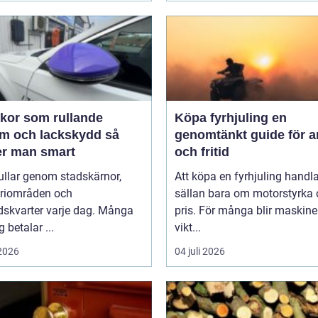
ekor som rullande
Köpa fyrhjuling en
m och lackskydd så
genomtänkt guide för a
er man smart
och fritid
rullar genom stadskärnor,
Att köpa en fyrhjuling handl
triområden och
sällan bara om motorstyrka
dskvarter varje dag. Många
pris. För många blir maskine
g betalar ...
vikt...
 2026
04 juli 2026