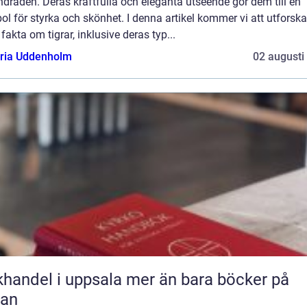
draden. Deras kraftfulla och eleganta utseende gör dem till en
l för styrka och skönhet. I denna artikel kommer vi att utforska
 fakta om tigrar, inklusive deras typ...
oria Uddenholm
02 augusti
del i uppsala mer än bara böcker på
lan