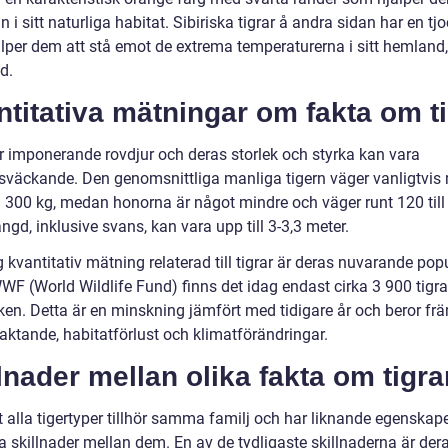
n i sitt naturliga habitat. Sibiriska tigrar å andra sidan har en tj
lper dem att stå emot de extrema temperaturerna i sitt hemland
d.
titativa mätningar om fakta om ti
är imponerande rovdjur och deras storlek och styrka kan vara
väckande. Den genomsnittliga manliga tigern väger vanligtvis
 300 kg, medan honorna är något mindre och väger runt 120 till
ngd, inklusive svans, kan vara upp till 3-3,3 meter.
g kvantitativ mätning relaterad till tigrar är deras nuvarande pop
WF (World Wildlife Fund) finns det idag endast cirka 3 900 tigrar
ken. Detta är en minskning jämfört med tidigare år och beror fr
 jaktande, habitatförlust och klimatförändringar.
lnader mellan olika fakta om tigra
t alla tigertyper tillhör samma familj och har liknande egenskape
a skillnader mellan dem. En av de tydligaste skillnaderna är der