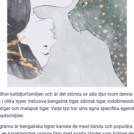
illhör kattdjurfamiljen och är det största av alla djur inom denna 
 i olika typer, inklusive bengalisk tiger, sibirisk tiger, indokinesisk 
tiger och malajisk tiger. Varje typ har sina egna specifika egen
nadsmiljöer.
igrarna är bengaliska tigrar kanske de mest kända och populära
r en karakteristisk orange färg med svarta ränder som hjälper de