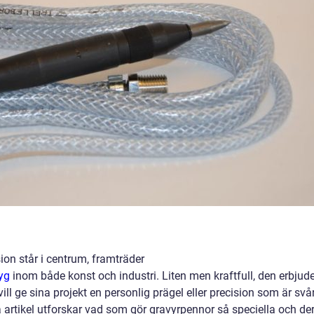
sion står i centrum, framträder
yg
inom både konst och industri. Liten men kraftfull, den erbjude
ll ge sina projekt en personlig prägel eller precision som är svå
artikel utforskar vad som gör gravyrpennor så speciella och de