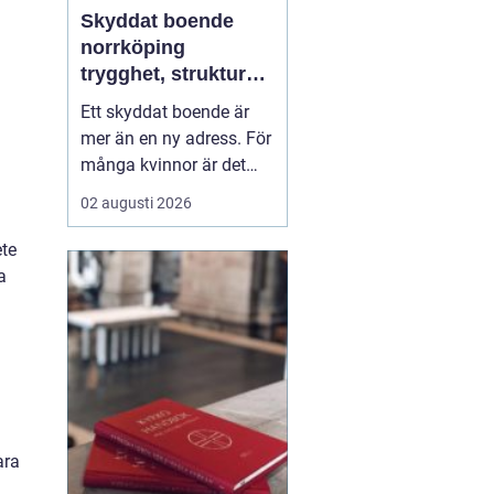
Skyddat boende
norrköping
trygghet, struktur
och väg vidare
Ett skyddat boende är
mer än en ny adress. För
många kvinnor är det
skillnaden mellan att
02 augusti 2026
överleva och att börja
leva. I Norrköping har
ete
arbetet med skydd och
a
behandling utvecklats de
senaste åren, med större
fokus på helhet, trauma,
samsjuklighet och...
ara