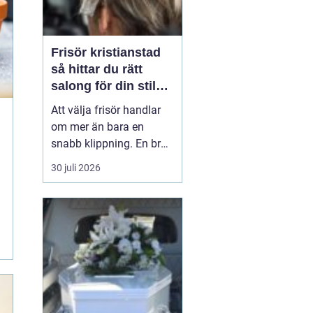
Frisör kristianstad
så hittar du rätt
salong för din stil
och vardag
Att välja frisör handlar
om mer än bara en
snabb klippning. En bra
salong blir ofta en trygg
30 juli 2026
punkt i vardagen, där
yrkesskicklighet,
lyhördhet och atmosfär
väger lika tungt. I en
stad som Kristianstad
finns många alternativ,
men hur skiljer man ut
de...