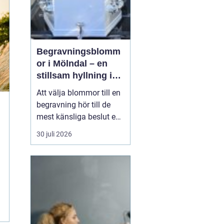
Begravningsblomm
or i Mölndal – en
stillsam hyllning i
livets svåraste
Att välja blommor till en
stund
begravning hör till de
mest känsliga beslut en
anhörig ställs inför. Mitt i
30 juli 2026
sorg och praktiska
frågor behöver familj
och vänner ta ställning
till former, färger och
utt...