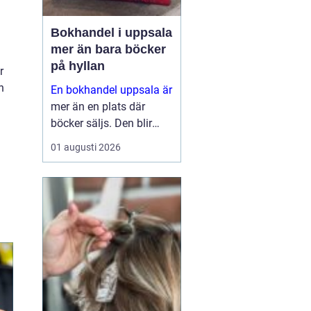
Bokhandel i uppsala
mer än bara böcker
på hyllan
r
n
En bokhandel uppsala är
mer än en plats där
böcker säljs. Den blir
snabbt en naturlig
01 augusti 2026
mötesplats för
människor som söker
fördjupning, eftertanke
och nya perspektiv. I en
universitetsstad med
stark kyrklig tradition...