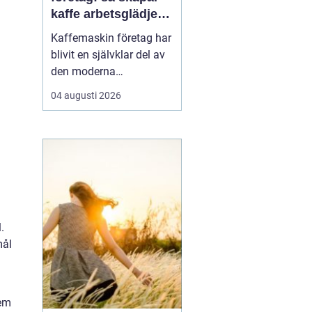
kaffe arbetsglädje
och resultat
Kaffemaskin företag har
blivit en självklar del av
den moderna
arbetsplatsen. Många
04 augusti 2026
medarbetare startar
dagen vid maskinen,
fortsätter dit inför ett
viktigt möte och avslutar
eftermiddagen med en
sista kopp. Kaffe är inte
bara en dryck, utan en
natur...
.
mål
dem