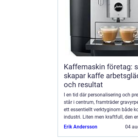
Kaffemaskin företag: 
skapar kaffe arbetsglä
och resultat
I en tid där personalisering och pr
står i centrum, framträder gravyr
ett essentiellt verktyginom både k
industri. Liten men kraftfull, den e
värld av möjligheter för dem som vi
Erik Andersson
04 au