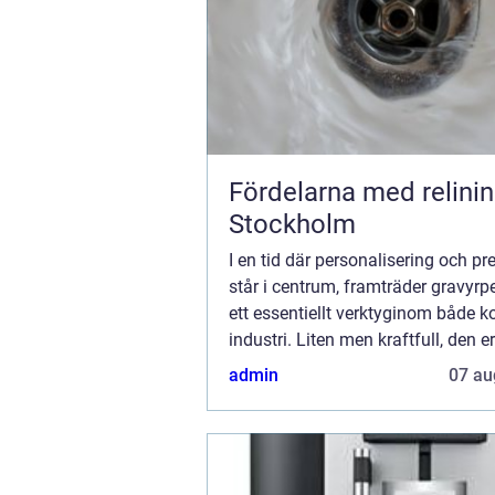
Fördelarna med relinin
Stockholm
I en tid där personalisering och pr
står i centrum, framträder gravyr
ett essentiellt verktyginom både k
industri. Liten men kraftfull, den e
värld av möjligheter för dem som vi
admin
07 au