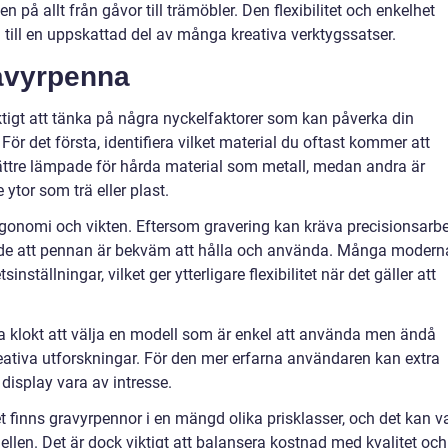
 på allt från gåvor till trämöbler. Den flexibilitet och enkelhet
till en uppskattad del av många kreativa verktygssatser.
ravyrpenna
ktigt att tänka på några nyckelfaktorer som kan påverka din
ör det första, identifiera vilket material du oftast kommer att
ättre lämpade för hårda material som metall, medan andra är
ytor som trä eller plast.
gonomi och vikten. Eftersom gravering kan kräva precisionsarb
ande att pennan är bekväm att hålla och använda. Många modern
nställningar, vilket ger ytterligare flexibilitet när det gäller att
a klokt att välja en modell som är enkel att använda men ändå
 kreativa utforskningar. För den mer erfarna användaren kan extra
 display vara av intresse.
et finns gravyrpennor i en mängd olika prisklasser, och det kan v
dellen. Det är dock viktigt att balansera kostnad med kvalitet och