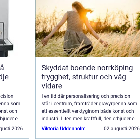
så
Skyddat boende norrköping
dje
trygghet, struktur och väg
vidare
ecision
I en tid där personalisering och precision
penna som
står i centrum, framträder gravyrpenna som
onst och
ett essentiellt verktyginom både konst och
rbjuder en
industri. Liten men kraftfull, den erbjuder en
ll...
värld av möjligheter för dem som vill...
gusti 2026
Viktoria Uddenholm
02 augusti 2026