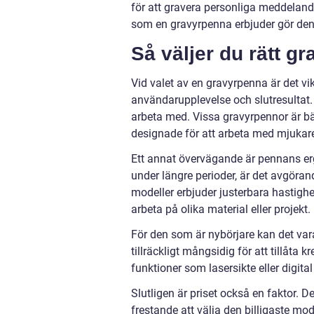
för att gravera personliga meddelanden
som en gravyrpenna erbjuder gör den 
Så väljer du rätt g
Vid valet av en gravyrpenna är det vi
användarupplevelse och slutresultat. F
arbeta med. Vissa gravyrpennor är b
designade för att arbeta med mjukare 
Ett annat övervägande är pennans er
under längre perioder, är det avgör
modeller erbjuder justerbara hastighetsi
arbeta på olika material eller projekt.
För den som är nybörjare kan det var
tillräckligt mångsidig för att tillåta
funktioner som lasersikte eller digital
Slutligen är priset också en faktor. D
frestande att välja den billigaste mo