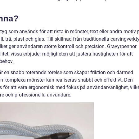
enna?
tyg som används för att rista in mönster, text eller andra motiv 
trä, plast och glas. Till skillnad från traditionella carvingverkt
lket ger användaren större kontroll och precision. Gravyrpennor
itet, vissa erbjuder möjligheten att justera hastigheten för att
sbehov.
 en snabb roterande rörelse som skapar friktion och därmed
ven komplexa mönster kan realiseras snabbt och effektivt. Den
 för att vara ergonomisk med fokus på användarvänlighet, vilk
are och professionella användare.