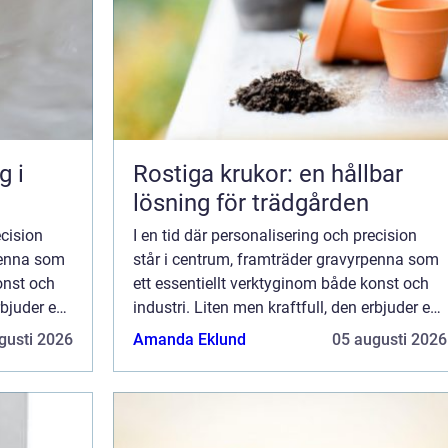
g i
Rostiga krukor: en hållbar
lösning för trädgården
ecision
I en tid där personalisering och precision
penna som
står i centrum, framträder gravyrpenna som
onst och
ett essentiellt verktyginom både konst och
rbjuder en
industri. Liten men kraftfull, den erbjuder en
ll...
värld av möjligheter för dem som vill...
gusti 2026
Amanda Eklund
05 augusti 2026