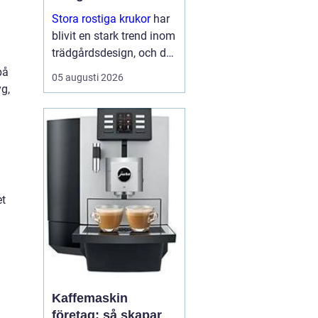
Stora rostiga krukor
har
blivit en stark trend inom
trädgårdsdesign, och det
är inte svårt att förstå
på
05 augusti 2026
varför. De kombinerar
yg,
hållbarhet...
et
Kaffemaskin
företag: så skapar