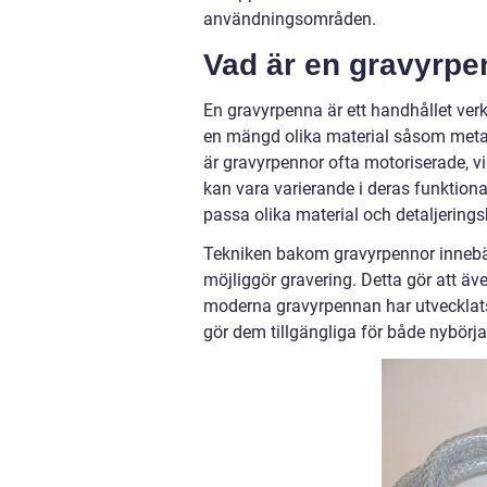
användningsområden.
Vad är en gravyrp
En gravyrpenna är ett handhållet verk
en mängd olika material såsom metall, 
är gravyrpennor ofta motoriserade, vi
kan vara varierande i deras funktional
passa olika material och detaljering
Tekniken bakom gravyrpennor innebär
möjliggör gravering. Detta gör att ä
moderna gravyrpennan har utvecklats
gör dem tillgängliga för både nybörj