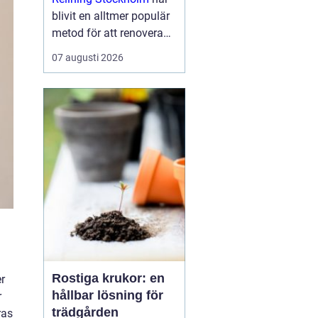
blivit en alltmer populär
metod för att renovera
avloppssystem, särskilt i
07 augusti 2026
tätbebyggda områden
som Stockholm. Det
erbjuder e...
Rostiga krukor: en
r
hållbar lösning för
r
trädgården
ras