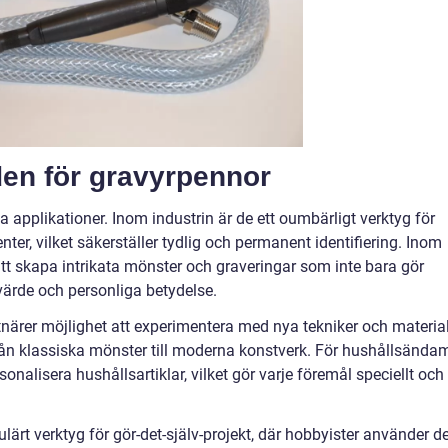
n för gravyrpennor
 applikationer. Inom industrin är de ett oumbärligt verktyg för
r, vilket säkerställer tydlig och permanent identifiering. Inom
tt skapa intrikata mönster och graveringar som inte bara gör
ärde och personliga betydelse.
ärer möjlighet att experimentera med nya tekniker och material
rån klassiska mönster till moderna konstverk. För hushållsända
sonalisera hushållsartiklar, vilket gör varje föremål speciellt och
ulärt verktyg för gör-det-själv-projekt, där hobbyister använder 