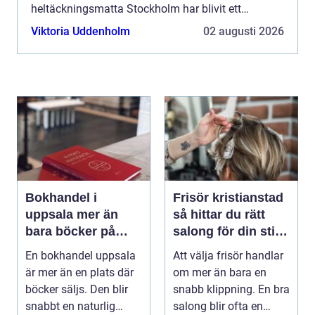
heltäckningsmatta Stockholm har blivit ett
populärt val, vad man bör t...
Viktoria Uddenholm
02 augusti 2026
Bokhandel i
Frisör kristianstad
uppsala mer än
så hittar du rätt
bara böcker på
salong för din stil
hyllan
och vardag
En bokhandel uppsala
Att välja frisör handlar
är mer än en plats där
om mer än bara en
böcker säljs. Den blir
snabb klippning. En bra
snabbt en naturlig
salong blir ofta en