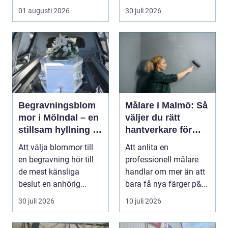
mötesplats för...
trygg punkt i...
01 augusti 2026
30 juli 2026
Begravningsblom
Målare i Malmö: Så
mor i Mölndal – en
väljer du rätt
stillsam hyllning i
hantverkare för
livets svåraste
hem och fasad
Att välja blommor till
Att anlita en
stund
en begravning hör till
professionell målare
de mest känsliga
handlar om mer än att
beslut en anhörig...
bara få nya färger p&...
30 juli 2026
10 juli 2026