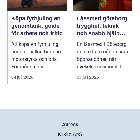
Köpa fyrhjuling en
Låssmed göteborg
genomtänkt guide
trygghet, teknik
för arbete och fritid
och snabb hjälp
när du behöver det
Att köpa en fyrhjuling
En låssmed i Göteborg
handlar sällan bara om
är inte bara någon som
motorstyrka och pris.
öppnar dörren när
För många blir
nyckeln försvunnit. I
maskinen ett vikt...
dag handlar yrk...
04 juli 2026
01 juli 2026
Adress