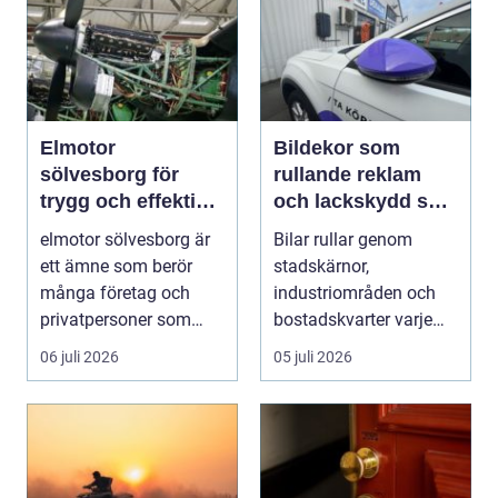
Elmotor
Bildekor som
sölvesborg för
rullande reklam
trygg och effektiv
och lackskydd så
drift
tänker man smart
elmotor sölvesborg är
Bilar rullar genom
ett ämne som berör
stadskärnor,
många företag och
industriområden och
privatpersoner som
bostadskvarter varje
behöver driftsäkra
dag. Många företag
06 juli 2026
05 juli 2026
mas...
betalar ...