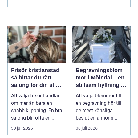
Frisör kristianstad
Begravningsblom
så hittar du rätt
mor i Mölndal – en
salong för din stil
stillsam hyllning i
och vardag
livets svåraste
Att välja frisör handlar
Att välja blommor till
stund
om mer än bara en
en begravning hör till
snabb klippning. En bra
de mest känsliga
salong blir ofta en
beslut en anhörig...
trygg punkt i...
30 juli 2026
30 juli 2026