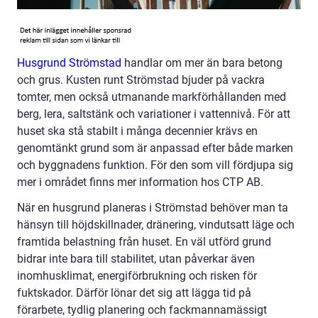
Husgrund Strömstad
handlar om mer än bara betong
och grus. Kusten runt Strömstad bjuder på vackra
tomter, men också utmanande markförhållanden med
berg, lera, saltstänk och variationer i vattennivå. För att
huset ska stå stabilt i många decennier krävs en
genomtänkt grund som är anpassad efter både marken
och byggnadens funktion. För den som vill fördjupa sig
mer i området finns mer information hos CTP AB.
När en husgrund planeras i Strömstad behöver man ta
hänsyn till höjdskillnader, dränering, vindutsatt läge och
framtida belastning från huset. En väl utförd grund
bidrar inte bara till stabilitet, utan påverkar även
inomhusklimat, energiförbrukning och risken för
fuktskador. Därför lönar det sig att lägga tid på
förarbete, tydlig planering och fackmannamässigt