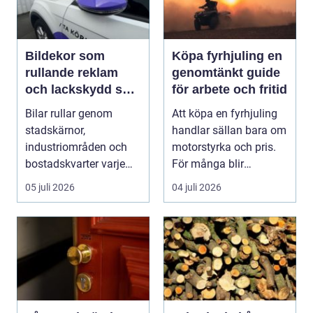
Bildekor som
Köpa fyrhjuling en
rullande reklam
genomtänkt guide
och lackskydd så
för arbete och fritid
tänker man smart
Bilar rullar genom
Att köpa en fyrhjuling
stadskärnor,
handlar sällan bara om
industriområden och
motorstyrka och pris.
bostadskvarter varje
För många blir
dag. Många företag
maskinen ett vikt...
05 juli 2026
04 juli 2026
betalar ...