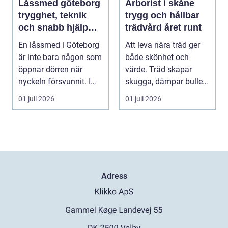
Låssmed göteborg
Arborist i skåne
trygghet, teknik
trygg och hållbar
och snabb hjälp
trädvård året runt
när du behöver det
En låssmed i Göteborg
Att leva nära träd ger
är inte bara någon som
både skönhet och
öppnar dörren när
värde. Träd skapar
nyckeln försvunnit. I
skugga, dämpar buller
dag handlar yrk...
och höjer trivseln ...
01 juli 2026
01 juli 2026
Adress