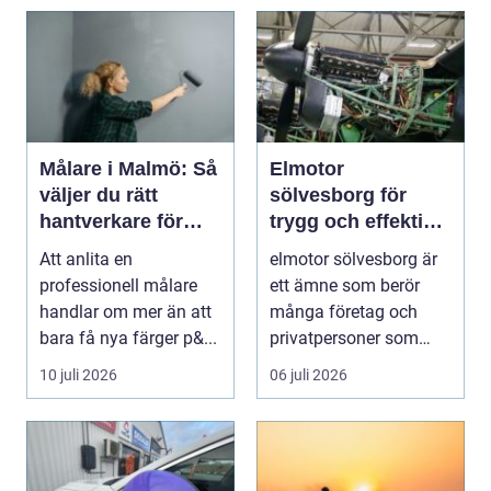
Målare i Malmö: Så
Elmotor
väljer du rätt
sölvesborg för
hantverkare för
trygg och effektiv
hem och fasad
drift
Att anlita en
elmotor sölvesborg är
professionell målare
ett ämne som berör
handlar om mer än att
många företag och
bara få nya färger p&...
privatpersoner som
behöver driftsäkra
10 juli 2026
06 juli 2026
mas...