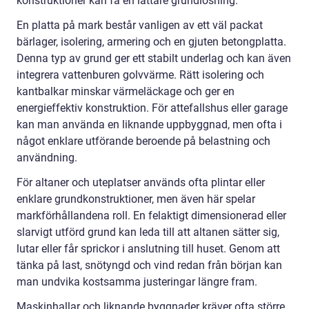
konstruktioner kan få en lättare grundlösning.
En platta på mark består vanligen av ett väl packat
bärlager, isolering, armering och en gjuten betongplatta.
Denna typ av grund ger ett stabilt underlag och kan även
integrera vattenburen golvvärme. Rätt isolering och
kantbalkar minskar värmeläckage och ger en
energieffektiv konstruktion. För attefallshus eller garage
kan man använda en liknande uppbyggnad, men ofta i
något enklare utförande beroende på belastning och
användning.
För altaner och uteplatser används ofta plintar eller
enklare grundkonstruktioner, men även här spelar
markförhållandena roll. En felaktigt dimensionerad eller
slarvigt utförd grund kan leda till att altanen sätter sig,
lutar eller får sprickor i anslutning till huset. Genom att
tänka på last, snötyngd och vind redan från början kan
man undvika kostsamma justeringar längre fram.
Maskinhallar och liknande byggnader kräver ofta större