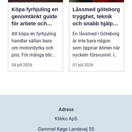
Köpa fyrhjuling en
Låssmed göteborg
genomtänkt guide
trygghet, teknik
för arbete och
och snabb hjälp
fritid
när du behöver det
Att köpa en fyrhjuling
En låssmed i Göteborg
handlar sällan bara
är inte bara någon
om motorstyrka och
som öppnar dörren när
pris. För många blir
nyckeln försvunnit. I
maskinen ett vikt...
dag handlar yrk...
04 juli 2026
01 juli 2026
Adress