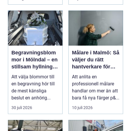
Begravningsblom
Målare i Malmö: Så
mor i Mölndal – en
väljer du rätt
stillsam hyllning i
hantverkare för
livets svåraste
hem och fasad
Att välja blommor till
Att anlita en
stund
en begravning hör till
professionell målare
de mest känsliga
handlar om mer än att
beslut en anhörig...
bara få nya färger p&...
30 juli 2026
10 juli 2026