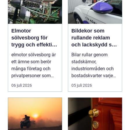
Elmotor
Bildekor som
sölvesborg för
rullande reklam
trygg och effektiv
och lackskydd så
drift
tänker man smart
elmotor sölvesborg är
Bilar rullar genom
ett ämne som berör
stadskärnor,
många företag och
industriområden och
privatpersoner som
bostadskvarter varje
behöver driftsäkra
dag. Många företag
06 juli 2026
05 juli 2026
mas...
betalar ...