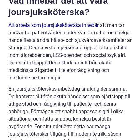
Vad innebär det att vara
joursjuksköterska?
Att arbeta som joursjuksköterska innebär
att man tar
ansvar för patientvården under kvällar, nätter och helger
när de flesta andra hälso- och sjukvårdsverksamheter är
stängda. Denna viktiga personalgrupp är ofta anställd
inom äldreboenden, LSS-boenden och socialpsykiatri.
Deras arbetsuppgifter inkluderar allt från akuta
medicinska åtgärder till telefonrådgivning och
inledande bedömningar.
En joursjuksköterskas arbetsdag är aldrig densamma.
De hanterar allt från akuta händelser som hjärtstopp till
att ge stöd och rådgivning till patienter och deras
anhöriga. Förmågan att snabbt anpassa sig till olika
situationer och fatta snabba, korrekta beslut är
avgörande. För att underlätta detta har många
joursjuksköterskor tillgång till modern teknik, såsom