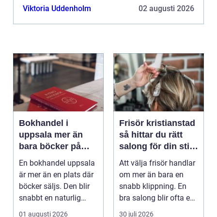
Viktoria Uddenholm
02 augusti 2026
Bokhandel i
Frisör kristianstad
uppsala mer än
så hittar du rätt
bara böcker på
salong för din stil
hyllan
och vardag
En bokhandel uppsala
Att välja frisör handlar
är mer än en plats där
om mer än bara en
böcker säljs. Den blir
snabb klippning. En
snabbt en naturlig
bra salong blir ofta en
mötesplats för...
trygg punkt i...
01 augusti 2026
30 juli 2026