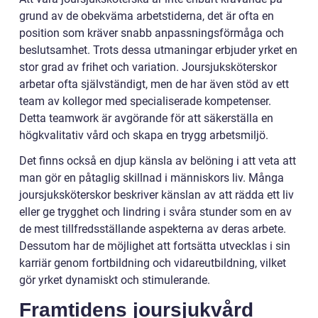
grund av de obekväma arbetstiderna, det är ofta en
position som kräver snabb anpassningsförmåga och
beslutsamhet. Trots dessa utmaningar erbjuder yrket en
stor grad av frihet och variation. Joursjuksköterskor
arbetar ofta självständigt, men de har även stöd av ett
team av kollegor med specialiserade kompetenser.
Detta teamwork är avgörande för att säkerställa en
högkvalitativ vård och skapa en trygg arbetsmiljö.
Det finns också en djup känsla av belöning i att veta att
man gör en påtaglig skillnad i människors liv. Många
joursjuksköterskor beskriver känslan av att rädda ett liv
eller ge trygghet och lindring i svåra stunder som en av
de mest tillfredsställande aspekterna av deras arbete.
Dessutom har de möjlighet att fortsätta utvecklas i sin
karriär genom fortbildning och vidareutbildning, vilket
gör yrket dynamiskt och stimulerande.
Framtidens joursjukvård