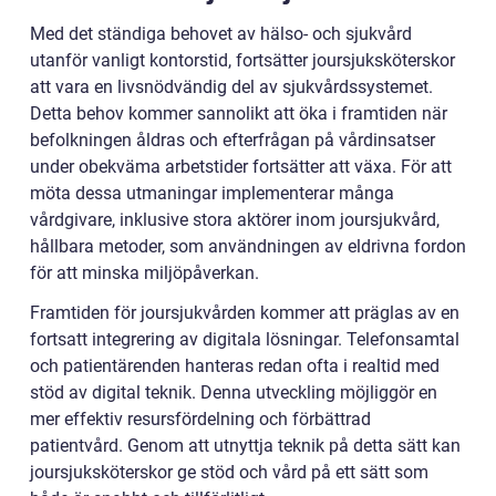
Med det ständiga behovet av hälso- och sjukvård
utanför vanligt kontorstid, fortsätter joursjuksköterskor
att vara en livsnödvändig del av sjukvårdssystemet.
Detta behov kommer sannolikt att öka i framtiden när
befolkningen åldras och efterfrågan på vårdinsatser
under obekväma arbetstider fortsätter att växa. För att
möta dessa utmaningar implementerar många
vårdgivare, inklusive stora aktörer inom joursjukvård,
hållbara metoder, som användningen av eldrivna fordon
för att minska miljöpåverkan.
Framtiden för joursjukvården kommer att präglas av en
fortsatt integrering av digitala lösningar. Telefonsamtal
och patientärenden hanteras redan ofta i realtid med
stöd av digital teknik. Denna utveckling möjliggör en
mer effektiv resursfördelning och förbättrad
patientvård. Genom att utnyttja teknik på detta sätt kan
joursjuksköterskor ge stöd och vård på ett sätt som