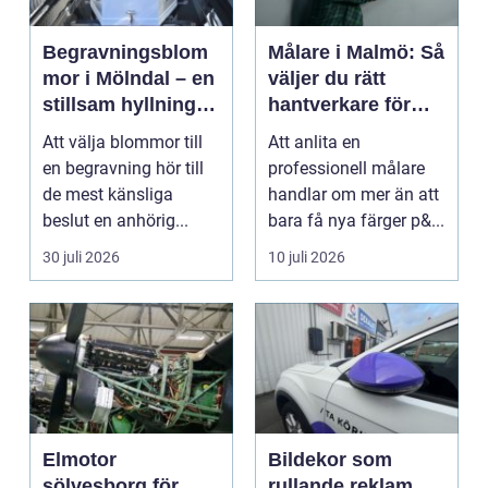
Begravningsblom
Målare i Malmö: Så
mor i Mölndal – en
väljer du rätt
stillsam hyllning i
hantverkare för
livets svåraste
hem och fasad
Att välja blommor till
Att anlita en
stund
en begravning hör till
professionell målare
de mest känsliga
handlar om mer än att
beslut en anhörig...
bara få nya färger p&...
30 juli 2026
10 juli 2026
Elmotor
Bildekor som
sölvesborg för
rullande reklam