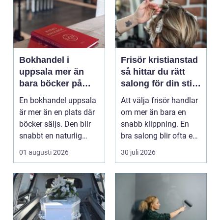
Bokhandel i
Frisör kristianstad
uppsala mer än
så hittar du rätt
bara böcker på
salong för din stil
hyllan
och vardag
En bokhandel uppsala
Att välja frisör handlar
är mer än en plats där
om mer än bara en
böcker säljs. Den blir
snabb klippning. En
snabbt en naturlig
bra salong blir ofta en
mötesplats för...
trygg punkt i...
01 augusti 2026
30 juli 2026