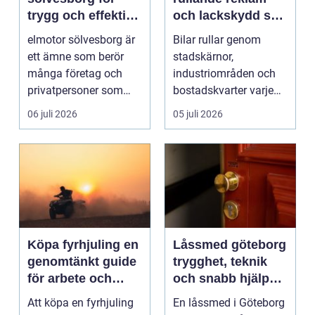
trygg och effektiv
och lackskydd så
drift
tänker man smart
elmotor sölvesborg är
Bilar rullar genom
ett ämne som berör
stadskärnor,
många företag och
industriområden och
privatpersoner som
bostadskvarter varje
behöver driftsäkra
dag. Många företag
06 juli 2026
05 juli 2026
mas...
betalar ...
Köpa fyrhjuling en
Låssmed göteborg
genomtänkt guide
trygghet, teknik
för arbete och
och snabb hjälp
fritid
när du behöver det
Att köpa en fyrhjuling
En låssmed i Göteborg