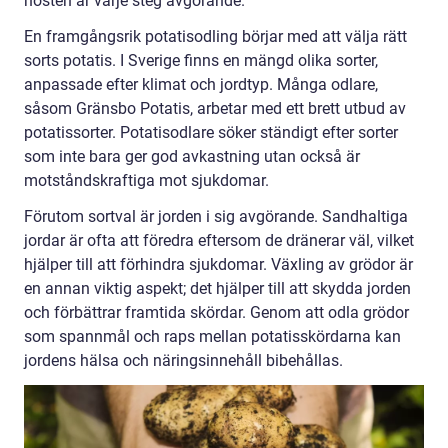
hösten är varje steg avgörande.
En framgångsrik potatisodling börjar med att välja rätt
sorts potatis. I Sverige finns en mängd olika sorter,
anpassade efter klimat och jordtyp. Många odlare,
såsom Gränsbo Potatis, arbetar med ett brett utbud av
potatissorter. Potatisodlare söker ständigt efter sorter
som inte bara ger god avkastning utan också är
motståndskraftiga mot sjukdomar.
Förutom sortval är jorden i sig avgörande. Sandhaltiga
jordar är ofta att föredra eftersom de dränerar väl, vilket
hjälper till att förhindra sjukdomar. Växling av grödor är
en annan viktig aspekt; det hjälper till att skydda jorden
och förbättrar framtida skördar. Genom att odla grödor
som spannmål och raps mellan potatisskördarna kan
jordens hälsa och näringsinnehåll bibehållas.