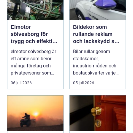
Elmotor
Bildekor som
sölvesborg för
rullande reklam
trygg och effektiv
och lackskydd så
drift
tänker man smart
elmotor sölvesborg är
Bilar rullar genom
ett ämne som berör
stadskärnor,
många företag och
industriområden och
privatpersoner som
bostadskvarter varje
behöver driftsäkra
dag. Många företag
06 juli 2026
05 juli 2026
mas...
betalar ...