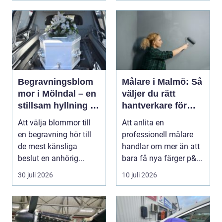
Begravningsblom
Målare i Malmö: Så
mor i Mölndal – en
väljer du rätt
stillsam hyllning i
hantverkare för
livets svåraste
hem och fasad
Att välja blommor till
Att anlita en
stund
en begravning hör till
professionell målare
de mest känsliga
handlar om mer än att
beslut en anhörig...
bara få nya färger p&...
30 juli 2026
10 juli 2026