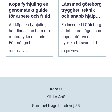
Köpa fyrhjuling en
Låssmed göteborg
genomtänkt guide
trygghet, teknik
för arbete och fritid
och snabb hjälp
när du behöver det
Att köpa en fyrhjuling
En låssmed i Göteborg
handlar sällan bara om
är inte bara någon som
motorstyrka och pris.
öppnar dörren när
För många blir
nyckeln försvunnit. I
maskinen ett vikt...
dag handlar yrk...
04 juli 2026
01 juli 2026
Adress