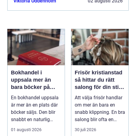
Viktoria Uddenholm
02 augusti 2026
Bokhandel i
Frisör kristianstad
uppsala mer än
så hittar du rätt
bara böcker på
salong för din stil
hyllan
och vardag
En bokhandel uppsala
Att välja frisör handlar
är mer än en plats där
om mer än bara en
böcker säljs. Den blir
snabb klippning. En bra
snabbt en naturlig
salong blir ofta en
mötesplats för...
trygg punkt i...
01 augusti 2026
30 juli 2026