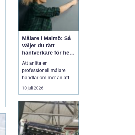
Målare i Malmö: Så
väljer du rätt
hantverkare för hem
och fasad
Att anlita en
professionell målare
handlar om mer än att
bara få nya färger på
10 juli 2026
väggarna. En skicklig
målare förenar hantverk,
planering och
materialkunskap så att
både hem och fasad
håller...