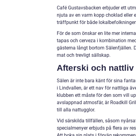
Café Gustavsbacken erbjuder ett utmär
njuta av en varm kopp choklad eller e
träffpunkt för både lokalbefolkningen 
För de som önskar en lite mer intern
tapas och cerveza i kombination med
gästerna långt bortom Sälenfjällen. 
mat och trevligt sällskap.
Afterski och nattliv
Sälen är inte bara känt för sina fantas
i Lindvallen, är ett nav för nattliga
klubben ett måste för den som vill upp
avslappnad atmosfär, är Roadkill Gril
till alla nattugglor.
Vid särskilda tillfällen, såsom nyårs
specialmenyer erbjuds på flera av res
Att boka sin plats i förväg rekommende