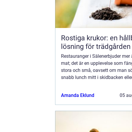
Rostiga krukor: en håll
lösning för trädgården
Restauranger i Sälenerbjuder mer 
mat; det är en upplevelse som fän
stora och små, oavsett om man sö
snabb lunch mitt i skidbacken elle
elegant middag med spektakulär fjä
Amanda Eklund
05 au