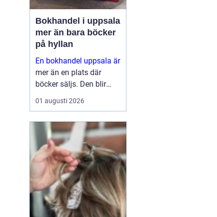
Bokhandel i uppsala
mer än bara böcker
på hyllan
En bokhandel uppsala är
mer än en plats där
böcker säljs. Den blir
snabbt en naturlig
01 augusti 2026
mötesplats för
människor som söker
fördjupning, eftertanke
och nya perspektiv. I en
universitetsstad med
stark kyrklig tradition...