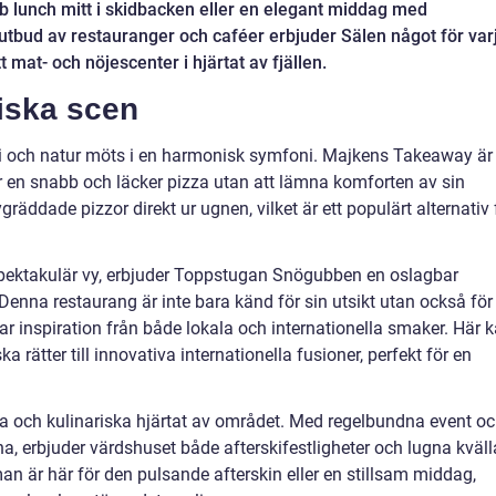
 lunch mitt i skidbacken eller en elegant middag med
tt utbud av restauranger och caféer erbjuder Sälen något för var
ett mat- och nöjescenter i hjärtat av fjällen.
riska scen
mi och natur möts i en harmonisk symfoni. Majkens Takeaway är
r en snabb och läcker pizza utan att lämna komforten av sin
äddade pizzor direkt ur ugnen, vilket är ett populärt alternativ 
spektakulär vy, erbjuder Toppstugan Snögubben en oslagbar
nna restaurang är inte bara känd för sin utsikt utan också för
r inspiration från både lokala och internationella smaker. Här 
 rätter till innovativa internationella fusioner, perfekt för en
la och kulinariska hjärtat av området. Med regelbundna event o
 erbjuder värdshuset både afterskifestligheter och lugna kväll
n är här för den pulsande afterskin eller en stillsam middag,