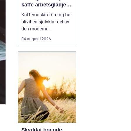
kaffe arbetsglädje
och resultat
Kaffemaskin företag har
blivit en självklar del av
den moderna
arbetsplatsen. Många
04 augusti 2026
medarbetare startar
dagen vid maskinen,
fortsätter dit inför ett
viktigt möte och avslutar
eftermiddagen med en
sista kopp. Kaffe är inte
bara en dryck, utan en
natur...
Skyddat boende