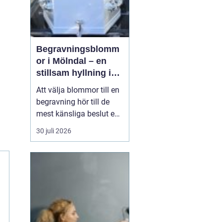
Begravningsblomm
or i Mölndal – en
stillsam hyllning i
livets svåraste
Att välja blommor till en
stund
begravning hör till de
mest känsliga beslut en
anhörig ställs inför. Mitt i
30 juli 2026
sorg och praktiska
frågor behöver familj
och vänner ta ställning
till former, färger och
utt...