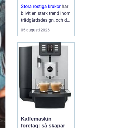
Stora rostiga krukor
har
blivit en stark trend inom
trädgårdsdesign, och det
är inte svårt att förstå
05 augusti 2026
varför. De kombinerar
hållbarhet...
Kaffemaskin
företag: så skapar