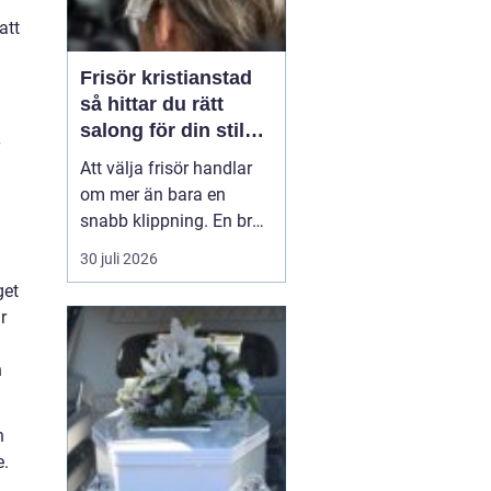
att
Frisör kristianstad
så hittar du rätt
salong för din stil
och vardag
Att välja frisör handlar
om mer än bara en
snabb klippning. En bra
salong blir ofta en trygg
30 juli 2026
punkt i vardagen, där
get
yrkesskicklighet,
r
lyhördhet och atmosfär
väger lika tungt. I en
n
stad som Kristianstad
finns många alternativ,
men hur skiljer man ut
h
de...
e.