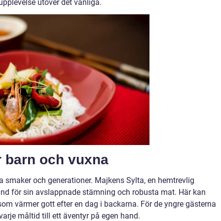
pplevelse utöver det vanliga.
r barn och vuxna
la smaker och generationer. Majkens Sylta, en hemtrevlig
känd för sin avslappnade stämning och robusta mat. Här kan
r som värmer gott efter en dag i backarna. För de yngre gästerna
arje måltid till ett äventyr på egen hand.