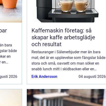
bar
Kaffemaskin företag: så
skapar kaffe arbetsglädje
och resultat
än bara
gslar både
Restauranger i Sälenerbjuder mer än bara
ker en
mat; det är en upplevelse som fängslar både
r en
stora och små, oavsett om man söker en
llutsi...
snabb lunch mitt i skidbacken eller en
elegant middag med spektakulär fjällutsi...
gusti 2026
Erik Andersson
04 augusti 2026