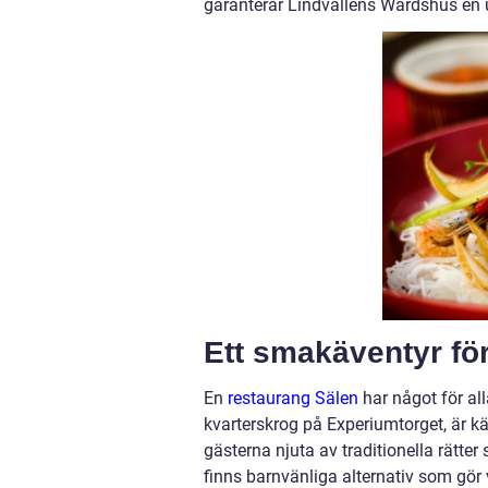
garanterar Lindvallens Wärdshus en u
Ett smakäventyr fö
En
restaurang Sälen
har något för al
kvarterskrog på Experiumtorget, är 
gästerna njuta av traditionella rätte
finns barnvänliga alternativ som gör v