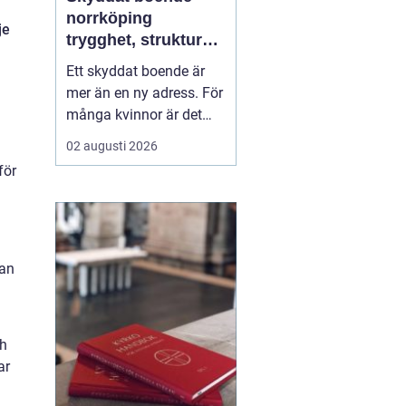
norrköping
je
trygghet, struktur
och väg vidare
Ett skyddat boende är
mer än en ny adress. För
många kvinnor är det
skillnaden mellan att
02 augusti 2026
överleva och att börja
för
leva. I Norrköping har
arbetet med skydd och
behandling utvecklats de
senaste åren, med större
fokus på helhet, trauma,
kan
samsjuklighet och...
ch
ar