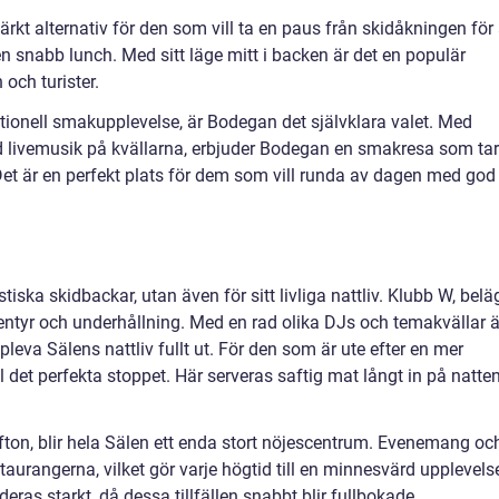
kt alternativ för den som vill ta en paus från skidåkningen för 
n snabb lunch. Med sitt läge mitt i backen är det en populär
och turister.
ationell smakupplevelse, är Bodegan det självklara valet. Med
 livemusik på kvällarna, erbjuder Bodegan en smakresa som tar
Det är en perfekt plats för dem som vill runda av dagen med god
tiska skidbackar, utan även för sitt livliga nattliv. Klubb W, belä
 äventyr och underhållning. Med en rad olika DJs och temakvällar ä
leva Sälens nattliv fullt ut. För den som är ute efter en mer
l det perfekta stoppet. Här serveras saftig mat långt in på natte
afton, blir hela Sälen ett enda stort nöjescentrum. Evenemang oc
taurangerna, vilket gör varje högtid till en minnesvärd upplevels
ras starkt, då dessa tillfällen snabbt blir fullbokade.