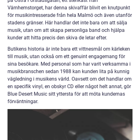
på Östra Förstadsgatan, ett stenkast från
Värnhemstorget, har denna skivaffär blivit en knutpunkt
för musikintresserade från hela Malmö och även utanför
stadens gränser. Här handlar det inte bara om att sälja
musik, utan om att skapa personliga band och hjälpa
kunder att hitta precis den skiva de letar efter.
Butikens historia är inte bara ett vittnesmål om kärleken
till musik, utan också om ett genuint engagemang för
sina besökare. Med personal som har varit verksamma i
musikbranschen sedan 1988 kan kunden lita på kunnig
vägledning i musikens värld. Oavsett om det handlar om
en specifik vinyl, en obskyr CD eller något helt annat, gör
Blue Desert Music sitt yttersta för att möta kundernas
förväntningar.