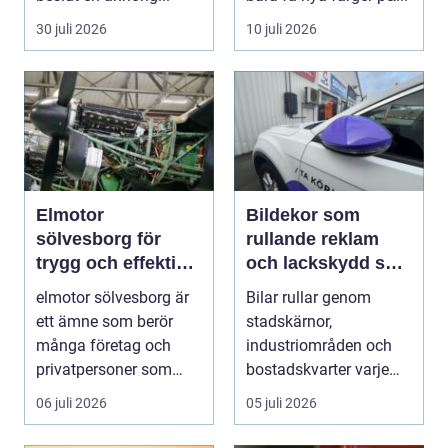
30 juli 2026
10 juli 2026
Elmotor
Bildekor som
sölvesborg för
rullande reklam
trygg och effektiv
och lackskydd så
drift
tänker man smart
elmotor sölvesborg är
Bilar rullar genom
ett ämne som berör
stadskärnor,
många företag och
industriområden och
privatpersoner som
bostadskvarter varje
behöver driftsäkra
dag. Många företag
06 juli 2026
05 juli 2026
mas...
betalar ...