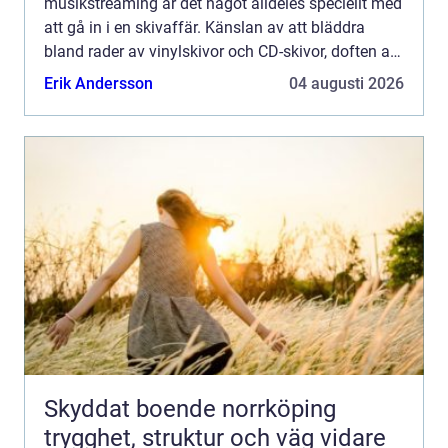
musikstreaming är det något alldeles speciellt med
att gå in i en skivaffär. Känslan av att bläddra
bland rader av vinylskivor och CD-skivor, doften av
tryckta konvolut och ljud...
Erik Andersson
04 augusti 2026
Skyddat boende norrköping
trygghet, struktur och väg vidare