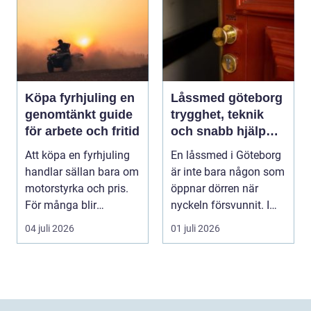
Köpa fyrhjuling en
Låssmed göteborg
genomtänkt guide
trygghet, teknik
för arbete och fritid
och snabb hjälp
när du behöver det
Att köpa en fyrhjuling
En låssmed i Göteborg
handlar sällan bara om
är inte bara någon som
motorstyrka och pris.
öppnar dörren när
För många blir
nyckeln försvunnit. I
maskinen ett vikt...
dag handlar yrk...
04 juli 2026
01 juli 2026