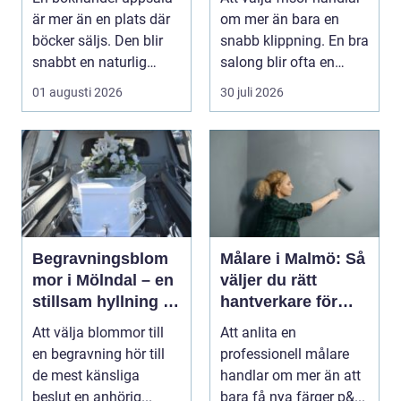
är mer än en plats där
om mer än bara en
böcker säljs. Den blir
snabb klippning. En bra
snabbt en naturlig
salong blir ofta en
mötesplats för...
trygg punkt i...
01 augusti 2026
30 juli 2026
Begravningsblom
Målare i Malmö: Så
mor i Mölndal – en
väljer du rätt
stillsam hyllning i
hantverkare för
livets svåraste
hem och fasad
Att välja blommor till
Att anlita en
stund
en begravning hör till
professionell målare
de mest känsliga
handlar om mer än att
beslut en anhörig...
bara få nya färger p&...