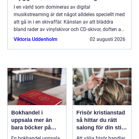
I en värld som domineras av digital
musikstreaming är det något alldeles speciellt med
att gå in i en skivaffär. Känslan av att bläddra
bland rader av vinylskivor och CD-skivor, doften av
tryckta konvolut och ljud...
Viktoria Uddenholm
02 augusti 2026
Bokhandel i
Frisör kristianstad
uppsala mer än
så hittar du rätt
bara böcker på
salong för din stil
hyllan
och vardag
En bokhandel uppsala
Att välja frisör handlar