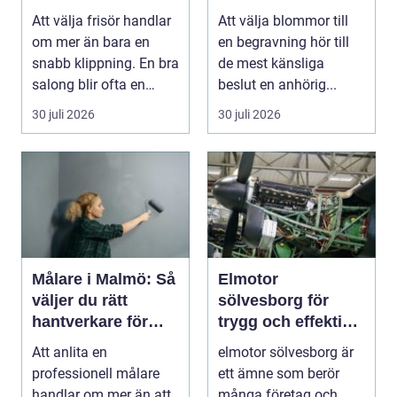
och vardag
livets svåraste
Att välja frisör handlar
Att välja blommor till
stund
om mer än bara en
en begravning hör till
snabb klippning. En bra
de mest känsliga
salong blir ofta en
beslut en anhörig...
trygg punkt i...
30 juli 2026
30 juli 2026
Målare i Malmö: Så
Elmotor
väljer du rätt
sölvesborg för
hantverkare för
trygg och effektiv
hem och fasad
drift
Att anlita en
elmotor sölvesborg är
professionell målare
ett ämne som berör
handlar om mer än att
många företag och