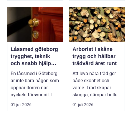
Låssmed göteborg
Arborist i skåne
trygghet, teknik
trygg och hållbar
och snabb hjälp
trädvård året runt
när du behöver det
En låssmed i Göteborg
Att leva nära träd ger
är inte bara någon som
både skönhet och
öppnar dörren när
värde. Träd skapar
nyckeln försvunnit. I
skugga, dämpar buller
dag handlar yrk...
och höjer trivseln ...
01 juli 2026
01 juli 2026