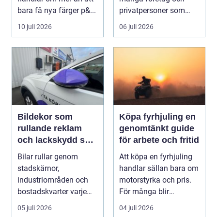
bara få nya färger p&...
privatpersoner som
behöver driftsäkra
10 juli 2026
06 juli 2026
mas...
Bildekor som
Köpa fyrhjuling en
rullande reklam
genomtänkt guide
och lackskydd så
för arbete och fritid
tänker man smart
Bilar rullar genom
Att köpa en fyrhjuling
stadskärnor,
handlar sällan bara om
industriområden och
motorstyrka och pris.
bostadskvarter varje
För många blir
dag. Många företag
maskinen ett vikt...
05 juli 2026
04 juli 2026
betalar ...