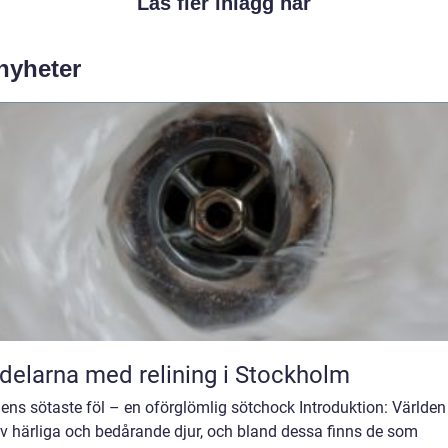
Läs fler inlägg här
 nyheter
delarna med relining i Stockholm
ens sötaste föl – en oförglömlig sötchock Introduktion: Världen
av härliga och bedårande djur, och bland dessa finns de som