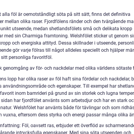
t alla föl är oemotståndligt söta på sitt sätt, finns det definitiva
der mellan olika raser. Fjordfölens ränder och den tvärgående m
 unikt utseende, medan shetlandsfölets små och delikata kropp
ar med sin Charmiga framtoning. Welshfölet sticker ut genom si
kropp och energiska attityd. Dessa skillnader i utseende, personl
ende gör varje fölras till något alldeles speciellt och hjälper mä
a sitt personliga favoritföl.
sk genomgång av för- och nackdelar med olika världens sötaste 
iens lopp har olika raser av föl haft sina fördelar och nackdelar,
s användningsområde och egenskaper. Till exempel har shetlan
 favorit inom barnrideri på grund av sin storlek och lugna tempe
 sidan har fjordfölet använts som arbetsdjur och har en stark o
 natur. Welshfölet har använts både för tävlingar och som ridhäs
h vuxna, eftersom dess styrka och energi passar många olika ä
attning: Föl, oavsett ras, erbjuder ett överflöd av scharmerand
årande intrycksfulla egenskaper. Med sina söta utseenden och