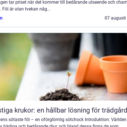
igen tar priset när det kommer till bedårande utseende och cha
. Föl är utan tvekan någ...
n
07 augusti
tiga krukor: en hållbar lösning för trädgår
ens sötaste föl – en oförglömlig sötchock Introduktion: Världen
av härliga och bedårande djur, och bland dessa finns de som