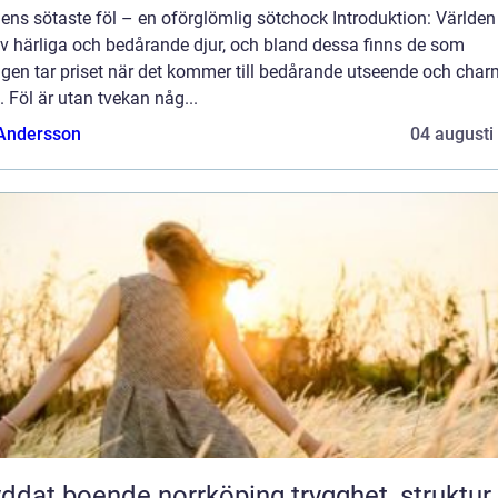
ens sötaste föl – en oförglömlig sötchock Introduktion: Världen
av härliga och bedårande djur, och bland dessa finns de som
igen tar priset när det kommer till bedårande utseende och cha
. Föl är utan tvekan någ...
 Andersson
04 augusti
at boende norrköping trygghet, struktur