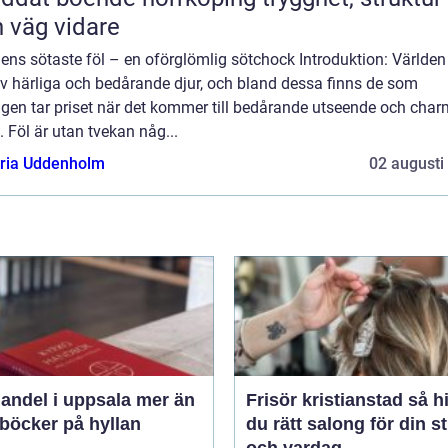
 väg vidare
ens sötaste föl – en oförglömlig sötchock Introduktion: Världen
av härliga och bedårande djur, och bland dessa finns de som
igen tar priset när det kommer till bedårande utseende och cha
. Föl är utan tvekan någ...
oria Uddenholm
02 augusti
del i uppsala mer än
Frisör kristianstad så hittar
 böcker på hyllan
du rätt salong för din st
och vardag