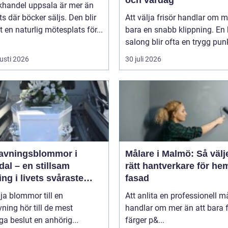
khandel uppsala är mer än
ts där böcker säljs. Den blir
Att välja frisör handlar om 
 en naturlig mötesplats för...
bara en snabb klippning. En 
salong blir ofta en trygg punkt
usti 2026
30 juli 2026
avningsblommor i
Målare i Malmö: Så välj
al – en stillsam
rätt hantverkare för he
ing i livets svåraste
fasad
d
lja blommor till en
Att anlita en professionell m
ning hör till de mest
handlar om mer än att bara 
ga beslut en anhörig...
färger p&...