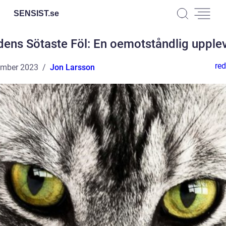
SENSIST.
se
dens Sötaste Föl: En oemotståndlig upple
red
ember 2023
Jon Larsson