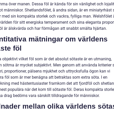
mma över manen. Dessa föl är kända för sin vänlighet och lojalit
t människor. Shetlandsfölet, å andra sidan, är en miniatyrhäst
 med sin kompakta storlek och vackra, fylliga man. Welshfölet 
världen för sitt energiska temperament och sina eleganta proport
öl är älskvärda och har förmågan att snabbt smälta hjärtan.
ntitativa mätningar om världens
ste föl
 objektivt vilket föl som är det absolut sötaste är en utmaning,
m sötma är mycket subjektivt. Men genom att använda kriterier
i, proportioner, pälsens mjukhet och uttrycksfulla ögon kan vi
era föl som är mer benägna att betraktas som extra söta. I en
kning med hästentusiaster framkom det att fjordföl och shetlan
mest populära när det kom till sötaste föl. Deras kompakta storl
a drag bedöms vara särskilt tilldragande för människor.
lnader mellan olika världens söta