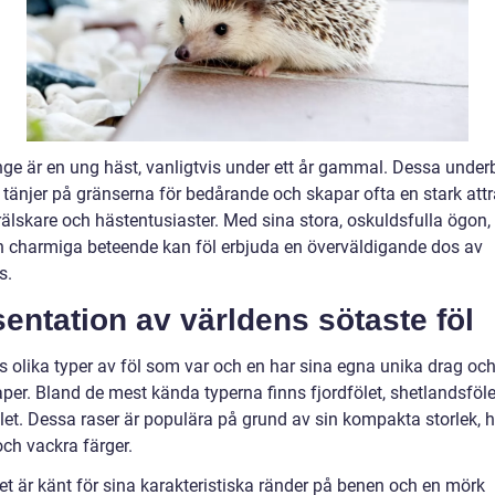
nge är en ung häst, vanligtvis under ett år gammal. Dessa under
 tänjer på gränserna för bedårande och skapar ofta en stark attr
rälskare och hästentusiaster. Med sina stora, oskuldsfulla ögon
h charmiga beteende kan föl erbjuda en överväldigande dos av
s.
entation av världens sötaste föl
ns olika typer av föl som var och en har sina egna unika drag oc
per. Bland de mest kända typerna finns fjordfölet, shetlandsföl
let. Dessa raser är populära på grund av sin kompakta storlek, h
ch vackra färger.
et är känt för sina karakteristiska ränder på benen och en mörk