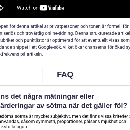
en för denna artikel är privatpersoner, och tonen är formell för 
n seriös och trovärdig online-tidning. Denna strukturerade artik
rubriker och punktlistor är optimerad för att eventuellt visas som
dande snippet i ett Google-sök, vilket ökar chanserna för ökad s
kfrekvens på artikeln.
FAQ
ns det några mätningar eller
ärderingar av sötma när det gäller föl?
bedöma sötma är mycket subjektivt, men det finns vissa kriterier
användas, såsom symmetri, proportioner, pälsens mjukhet och
cksfulla ögon.