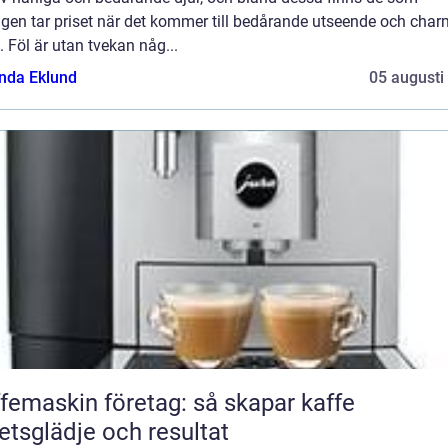
igen tar priset när det kommer till bedårande utseende och cha
. Föl är utan tvekan någ...
da Eklund
05 augusti
femaskin företag: så skapar kaffe
etsglädje och resultat