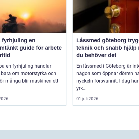
fyrhjuling en
Låssmed göteborg trygghet,
mtänkt guide för arbete
teknik och snabb hjälp 
ritid
du behöver det
pa en fyrhjuling handlar
En låssmed i Göteborg är int
n bara om motorstyrka och
någon som öppnar dörren n
För många blir maskinen ett
nyckeln försvunnit. I dag ha
yrk...
 2026
01 juli 2026