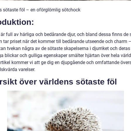
s sötaste föl – en oförglömlig sötchock
oduktion:
 är full av härliga och bedårande djur, och bland dessa finns de
en tar priset när det kommer till bedårande utseende och charm –
tan tvekan några av de sötaste skapelserna i djurriket och deras
a blickar och gulliga egenskaper smälter hjärtan över hela värld
rtikel kommer vi att ge dig en djupgående och omfattande övers
lskvärda varelser.
sikt över världens sötaste föl