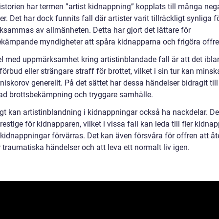
istorien har termen ”artist kidnappning” kopplats till många neg
r. Det har dock funnits fall där artister varit tillräckligt synliga f
sammas av allmänheten. Detta har gjort det lättare för
ekämpande myndigheter att spåra kidnapparna och frigöra offre
el med uppmärksamhet kring artistinblandade fall är att det ibl
l förbud eller strängare straff för brottet, vilket i sin tur kan minsk
iskorov generellt. På det sättet har dessa händelser bidragit till
rad brottsbekämpning och tryggare samhälle.
gt kan artistinblandning i kidnappningar också ha nackdelar. De
estige för kidnapparen, vilket i vissa fall kan leda till fler kidna
t kidnappningar förvärras. Det kan även försvåra för offren att 
r traumatiska händelser och att leva ett normalt liv igen.