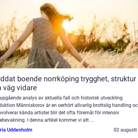
at boende norrköping trygghet, struktur
 väg vidare
upgående analys av aktuella fall och historisk utveckling
duktion Människorov är en oerhört allvarlig brottslig handling o
nvolverar kända artister blir det ofta föremål för intensiv
bevakning. I denna artikel kommer vi att ...
oria Uddenholm
02 augusti