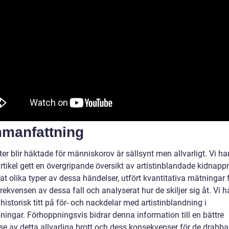
manfattning
ster blir häktade för människorov är sällsynt men allvarligt. Vi har
tikel gett en övergripande översikt av artistinblandade kidnappn
at olika typer av dessa händelser, utfört kvantitativa mätningar f
rekvensen av dessa fall och analyserat hur de skiljer sig åt. Vi 
 historisk titt på för- och nackdelar med artistinblandning i
ningar. Förhoppningsvis bidrar denna information till en bättre
se av detta allvarliga brott och dess konsekvenser för de drabba