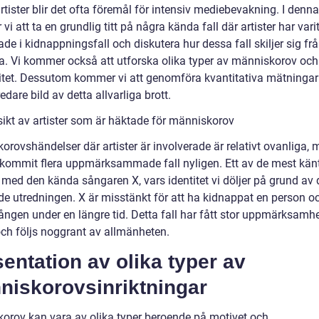
tister blir det ofta föremål för intensiv mediebevakning. I denna 
i att ta en grundlig titt på några kända fall där artister har vari
de i kidnappningsfall och diskutera hur dessa fall skiljer sig fr
a. Vi kommer också att utforska olika typer av människorov och
itet. Dessutom kommer vi att genomföra kvantitativa mätningar 
edare bild av detta allvarliga brott.
sikt av artister som är häktade för människorov
rovshändelser där artister är involverade är relativt ovanliga, 
ekommit flera uppmärksammade fall nyligen. Ett av de mest känt
t med den kända sångaren X, vars identitet vi döljer på grund av
e utredningen. X är misstänkt för att ha kidnappat en person oc
ången under en längre tid. Detta fall har fått stor uppmärksamhe
ch följs noggrant av allmänheten.
entation av olika typer av
niskorovsinriktningar
orov kan vara av olika typer beroende på motivet och