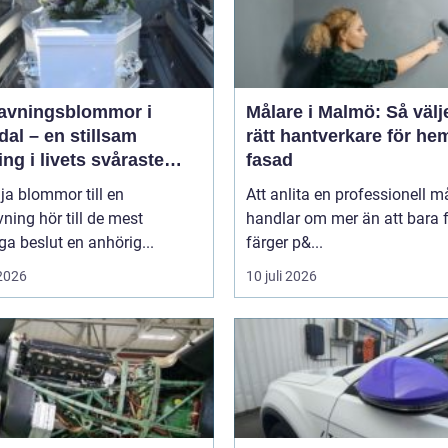
avningsblommor i
Målare i Malmö: Så välj
al – en stillsam
rätt hantverkare för he
ing i livets svåraste
fasad
d
lja blommor till en
Att anlita en professionell m
ning hör till de mest
handlar om mer än att bara 
ga beslut en anhörig...
färger p&...
 2026
10 juli 2026