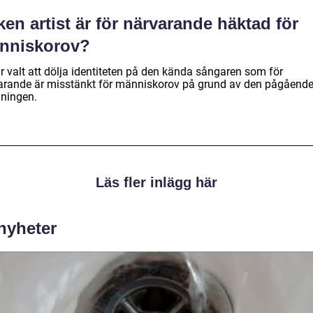
ken artist är för närvarande häktad för
nniskorov?
r valt att dölja identiteten på den kända sångaren som för
arande är misstänkt för människorov på grund av den pågåend
dningen.
Läs fler inlägg här
 nyheter