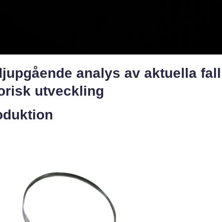
jupgående analys av aktuella fal
orisk utveckling
oduktion