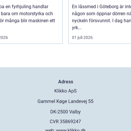
pa en fyrhjuling handlar
En låssmed i Göteborg är int
n bara om motorstyrka och
någon som öppnar dörren n
För många blir maskinen ett
nyckeln försvunnit. I dag ha
yrk...
 2026
01 juli 2026
Adress
web:
www.klikko.dk