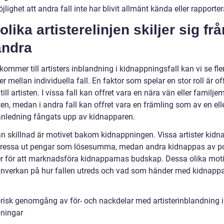
jlighet att andra fall inte har blivit allmänt kända eller rapporte
olika artisterelinjen skiljer sig frå
andra
kommer till artisters inblandning i kidnappningsfall kan vi se fle
er mellan individuella fall. En faktor som spelar en stor roll är of
 till artisten. I vissa fall kan offret vara en nära vän eller familj
isten, medan i andra fall kan offret vara en främling som av en ell
nledning fångats upp av kidnapparen.
n skillnad är motivet bakom kidnappningen. Vissa artister kid
 pressa ut pengar som lösesumma, medan andra kidnappas av po
ler för att marknadsföra kidnapparnas budskap. Dessa olika mot
 inverkan på hur fallen utreds och vad som händer med kidnapp
orisk genomgång av för- och nackdelar med artisterinblandning i
ningar