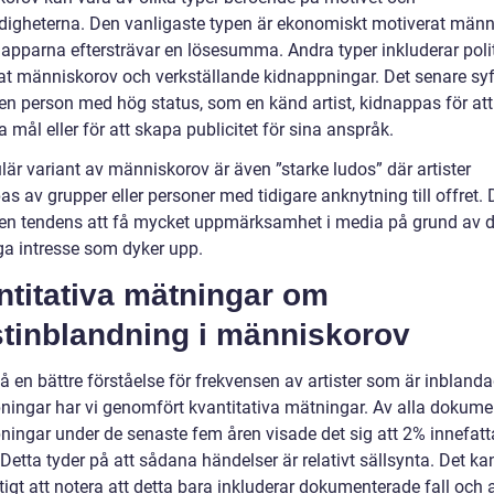
igheterna. Den vanligaste typen är ekonomiskt motiverat männ
napparna eftersträvar en lösesumma. Andra typer inkluderar polit
at människorov och verkställande kidnappningar. Det senare syf
r en person med hög status, som en känd artist, kidnappas för at
a mål eller för att skapa publicitet för sina anspråk.
är variant av människorov är även ”starke ludos” där artister
s av grupper eller personer med tidigare anknytning till offret.
r en tendens att få mycket uppmärksamhet i media på grund av d
iga intresse som dyker upp.
ntitativa mätningar om
stinblandning i människorov
få en bättre förståelse för frekvensen av artister som är inblanda
ningar har vi genomfört kvantitativa mätningar. Av alla dokum
ningar under de senaste fem åren visade det sig att 2% innefat
. Detta tyder på att sådana händelser är relativt sällsynta. Det k
tigt att notera att detta bara inkluderar dokumenterade fall och a