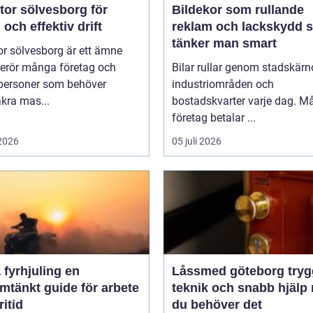
tor sölvesborg för
Bildekor som rullande
 och effektiv drift
reklam och lackskydd så
tänker man smart
r sölvesborg är ett ämne
erör många företag och
Bilar rullar genom stadskärno
tpersoner som behöver
industriområden och
äkra mas...
bostadskvarter varje dag. 
företag betalar ...
 2026
05 juli 2026
fyrhjuling en
Låssmed göteborg trygghet,
mtänkt guide för arbete
teknik och snabb hjälp 
ritid
du behöver det