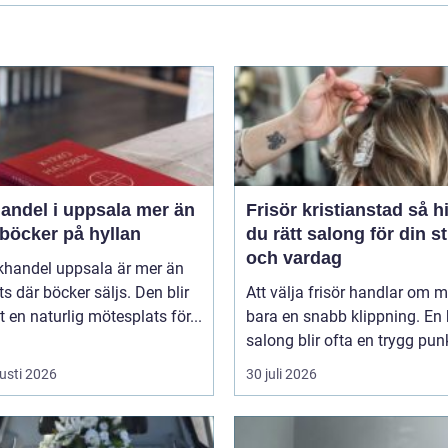
del i uppsala mer än
Frisör kristianstad så hittar
 böcker på hyllan
du rätt salong för din st
och vardag
khandel uppsala är mer än
ts där böcker säljs. Den blir
Att välja frisör handlar om 
 en naturlig mötesplats för...
bara en snabb klippning. En 
salong blir ofta en trygg punkt
usti 2026
30 juli 2026