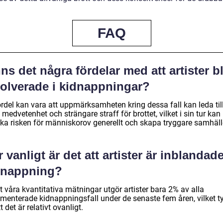
FAQ
ns det några fördelar med att artister bl
volverade i kidnappningar?
ördel kan vara att uppmärksamheten kring dessa fall kan leda til
medvetenhet och strängare straff för brottet, vilket i sin tur kan
ka risken för människorov generellt och skapa tryggare samhäll
 vanligt är det att artister är inblandade
dnappning?
t våra kvantitativa mätningar utgör artister bara 2% av alla
menterade kidnappningsfall under de senaste fem åren, vilket t
t det är relativt ovanligt.