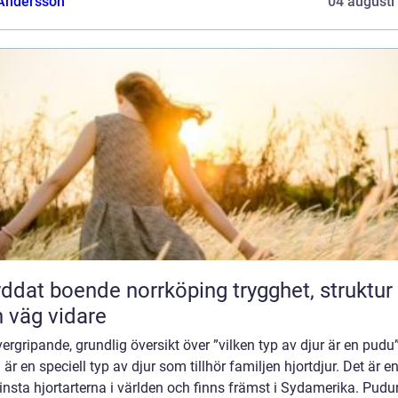
 Andersson
04 augusti
at boende norrköping trygghet, struktur
 väg vidare
ergripande, grundlig översikt över ”vilken typ av djur är en pudu
är en speciell typ av djur som tillhör familjen hjortdjur. Det är e
nsta hjortarterna i världen och finns främst i Sydamerika. Pudu