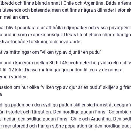
utbredd och finns bland annat i Chile och Argentina. Båda artern
e utseende och beteende, men det finns några skillnader i storle
on mellan dem.
r blivit populära djur att hålla i djurparker och vissa privatper
a pudun som exotiska husdjur. Deras litenhet och charm har gj
raktiva för både forskning och bevarande.
ativa mätningar om ”vilken typ av djur är en pudu”
n pudu kan vara mellan 30 till 45 centimeter hög vid axeln och 
 till 12 kilo. Dessa mätningar gör pudun till en av de minsta
erna i världen.
ssion om hur olika ”vilken typ av djur är en pudu” skiljer sig frå
a
dliga pudun och den sydliga pudun skiljer sig främst åt geograf
mån i storlek och färgation. Den nordliga pudun finns i Colombia
, medan den sydliga pudun finns i Chile och Argentina. Den syd
r mer utbredd och har en större population än den nordliga pud