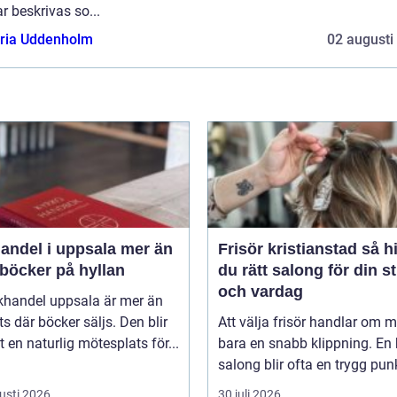
r beskrivas so...
oria Uddenholm
02 augusti
del i uppsala mer än
Frisör kristianstad så hittar
 böcker på hyllan
du rätt salong för din st
och vardag
khandel uppsala är mer än
ts där böcker säljs. Den blir
Att välja frisör handlar om 
 en naturlig mötesplats för...
bara en snabb klippning. En 
salong blir ofta en trygg punkt
usti 2026
30 juli 2026