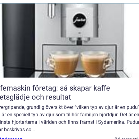
femaskin företag: så skapar kaffe
etsglädje och resultat
ergripande, grundlig översikt över ”vilken typ av djur är en pudu
är en speciell typ av djur som tillhör familjen hjortdjur. Det är e
nsta hjortarterna i världen och finns främst i Sydamerika. Pudu
r beskrivas so...