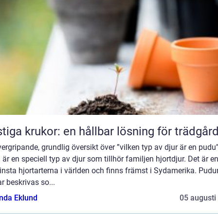
tiga krukor: en hållbar lösning för trädgår
ergripande, grundlig översikt över ”vilken typ av djur är en pudu
är en speciell typ av djur som tillhör familjen hjortdjur. Det är e
nsta hjortarterna i världen och finns främst i Sydamerika. Pudu
r beskrivas so...
da Eklund
05 augusti