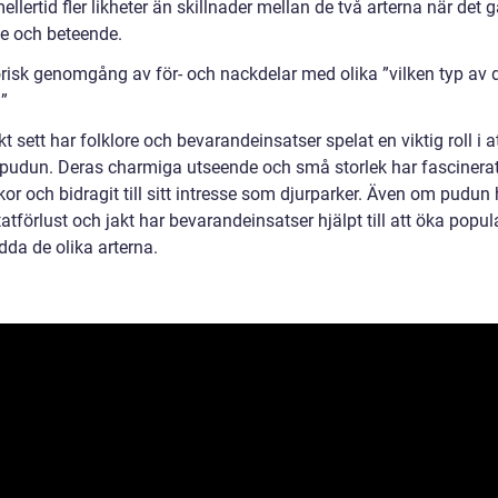
ellertid fler likheter än skillnader mellan de två arterna när det g
e och beteende.
orisk genomgång av för- och nackdelar med olika ”vilken typ av d
”
kt sett har folklore och bevarandeinsatser spelat en viktig roll i a
pudun. Deras charmiga utseende och små storlek har fascinera
r och bidragit till sitt intresse som djurparker. Även om pudun h
atförlust och jakt har bevarandeinsatser hjälpt till att öka popu
dda de olika arterna.