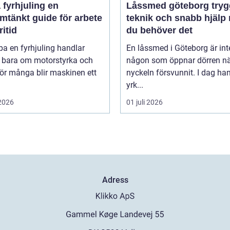
fyrhjuling en
Låssmed göteborg trygghet,
mtänkt guide för arbete
teknik och snabb hjälp 
ritid
du behöver det
pa en fyrhjuling handlar
En låssmed i Göteborg är int
n bara om motorstyrka och
någon som öppnar dörren n
För många blir maskinen ett
nyckeln försvunnit. I dag ha
yrk...
 2026
01 juli 2026
Adress