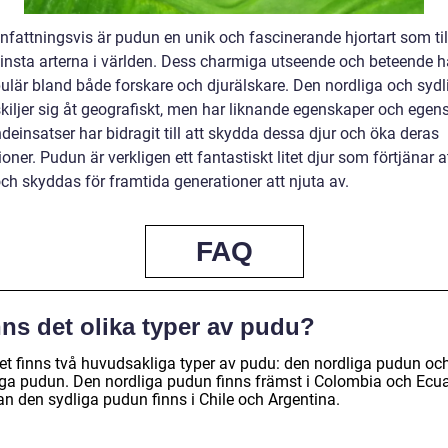
attningsvis är pudun en unik och fascinerande hjortart som til
insta arterna i världen. Dess charmiga utseende och beteende ha
ulär bland både forskare och djurälskare. Den nordliga och sydl
kiljer sig åt geografiskt, men har liknande egenskaper och egen
einsatser har bidragit till att skydda dessa djur och öka deras
oner. Pudun är verkligen ett fantastiskt litet djur som förtjänar a
ch skyddas för framtida generationer att njuta av.
FAQ
ns det olika typer av pudu?
det finns två huvudsakliga typer av pudu: den nordliga pudun oc
iga pudun. Den nordliga pudun finns främst i Colombia och Ecua
n den sydliga pudun finns i Chile och Argentina.