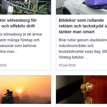
tor sölvesborg för
Bildekor som rullande
 och effektiv drift
reklam och lackskydd så
tänker man smart
r sölvesborg är ett ämne
erör många företag och
Bilar rullar genom stadskärno
tpersoner som behöver
industriområden och
äkra mas...
bostadskvarter varje dag. 
företag betalar ...
 2026
05 juli 2026