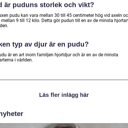
d är puduns storlek och vikt?
uxen pudu kan vara mellan 30 till 45 centimeter hög vid axeln o
mellan 9 till 12 kilo. Detta gör pudun till en av de minsta hjorta
lden.
ken typ av djur är en pudu?
udu är en art inom familjen hjortdjur och är en av de minsta
arterna i världen.
Läs fler inlägg här
 nyheter