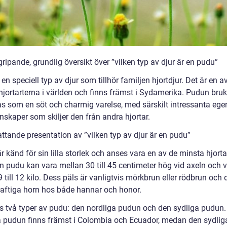
ripande, grundlig översikt över ”vilken typ av djur är en pudu”
en speciell typ av djur som tillhör familjen hjortdjur. Det är en a
hjortarterna i världen och finns främst i Sydamerika. Pudun bruk
as som en söt och charmig varelse, med särskilt intressanta eg
nskaper som skiljer den från andra hjortar.
ttande presentation av ”vilken typ av djur är en pudu”
 känd för sin lilla storlek och anses vara en av de minsta hjorta
n pudu kan vara mellan 30 till 45 centimeter hög vid axeln och 
 till 12 kilo. Dess päls är vanligtvis mörkbrun eller rödbrun och 
kraftiga horn hos både hannar och honor.
ns två typer av pudu: den nordliga pudun och den sydliga pudun
a pudun finns främst i Colombia och Ecuador, medan den sydli