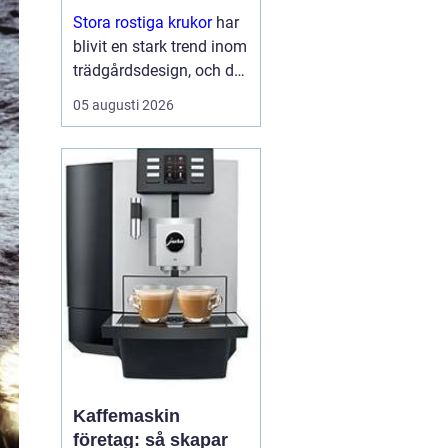
Stora rostiga krukor
har
blivit en stark trend inom
trädgårdsdesign, och det
är inte svårt att förstå
05 augusti 2026
varför. De kombinerar
hållbarhet...
Kaffemaskin
företag: så skapar