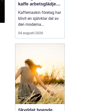
kaffe arbetsglädje
och resultat
Kaffemaskin företag har
blivit en självklar del av
den moderna
arbetsplatsen. Många
04 augusti 2026
medarbetare startar
dagen vid maskinen,
fortsätter dit inför ett
viktigt möte och avslutar
eftermiddagen med en
sista kopp. Kaffe är inte
bara en dryck, utan en
natur...
Skyddat boende