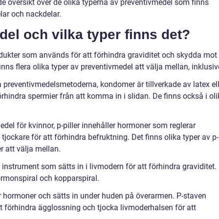
de översikt över de olika typerna av preventivmedel som finns
elar och nackdelar.
el och vilka typer finns det?
dukter som används för att förhindra graviditet och skydda mot
inns flera olika typer av preventivmedel att välja mellan, inklusiv
preventivmedelsmetoderna, kondomer är tillverkade av latex ell
hindra spermier från att komma in i slidan. De finns också i oli
vmedel för kvinnor, p-piller innehåller hormoner som reglerar
jockare för att förhindra befruktning. Det finns olika typer av p-
 att välja mellan.
at instrument som sätts in i livmodern för att förhindra graviditet.
ormonspiral och kopparspiral.
ler hormoner och sätts in under huden på överarmen. P-staven
att förhindra ägglossning och tjocka livmoderhalsen för att