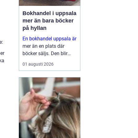
Bokhandel i uppsala
mer än bara böcker
på hyllan
En bokhandel uppsala är
e:
mer än en plats där
er
böcker säljs. Den blir
ka
snabbt en naturlig
01 augusti 2026
mötesplats för
människor som söker
fördjupning, eftertanke
och nya perspektiv. I en
universitetsstad med
stark kyrklig tradition...