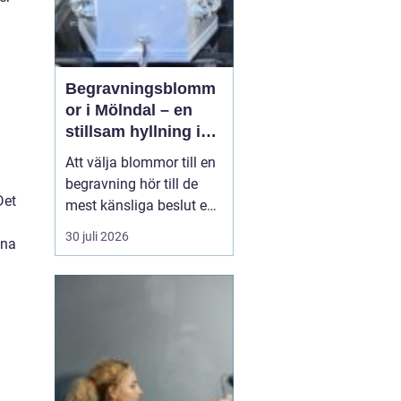
Begravningsblomm
or i Mölndal – en
stillsam hyllning i
livets svåraste
Att välja blommor till en
stund
begravning hör till de
Det
mest känsliga beslut en
anhörig ställs inför. Mitt i
30 juli 2026
ina
sorg och praktiska
frågor behöver familj
och vänner ta ställning
till former, färger och
utt...