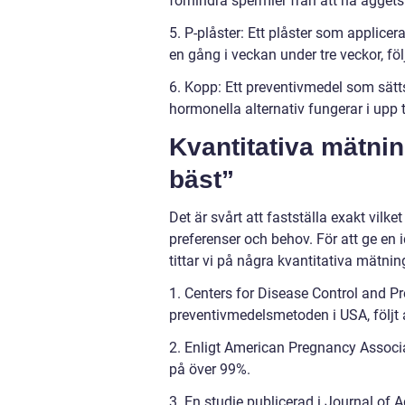
förhindra spermier från att nå äggets
5. P-plåster: Ett plåster som applicer
en gång i veckan under tre veckor, fö
6. Kopp: Ett preventivmedel som sätts 
hormonella alternativ fungerar i upp til
Kvantitativa mätnin
bäst”
Det är svårt att fastställa exakt vilk
preferenser och behov. För att ge en
tittar vi på några kvantitativa mätnin
1. Centers for Disease Control and 
preventivmedelsmetoden i USA, följt av
2. Enligt American Pregnancy Associa
på över 99%.
3. En studie publicerad i Journal of 