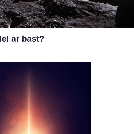
el är bäst?