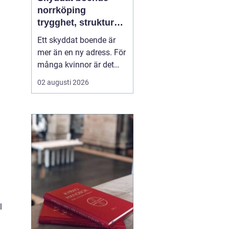
norrköping
trygghet, struktur
och väg vidare
Ett skyddat boende är
mer än en ny adress. För
många kvinnor är det
skillnaden mellan att
02 augusti 2026
överleva och att börja
leva. I Norrköping har
arbetet med skydd och
behandling utvecklats de
senaste åren, med större
fokus på helhet, trauma,
samsjuklighet och...
l