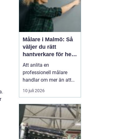
Målare i Malmö: Så
väljer du rätt
hantverkare för hem
och fasad
Att anlita en
professionell målare
handlar om mer än att
bara få nya färger på
10 juli 2026
a.
väggarna. En skicklig
r
målare förenar hantverk,
planering och
materialkunskap så att
både hem och fasad
håller...