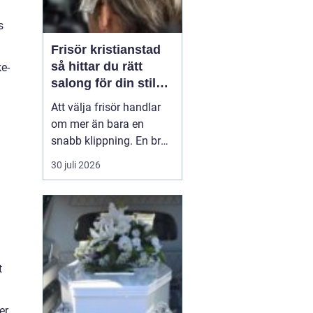
s
Frisör kristianstad
så hittar du rätt
ke-
salong för din stil
och vardag
Att välja frisör handlar
om mer än bara en
snabb klippning. En bra
salong blir ofta en trygg
30 juli 2026
punkt i vardagen, där
yrkesskicklighet,
lyhördhet och atmosfär
väger lika tungt. I en
stad som Kristianstad
finns många alternativ,
t
men hur skiljer man ut
de...
er