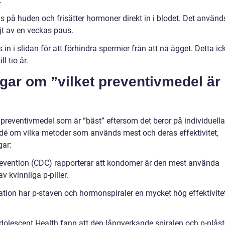
.
as på huden och frisätter hormoner direkt in i blodet. Det använd
ljt av en veckas paus.
in i slidan för att förhindra spermier från att nå ägget. Detta ic
l tio år.
gar om ”vilket preventivmedel är
et preventivmedel som är ”bäst” eftersom det beror på individuella
 idé om vilka metoder som används mest och deras effektivitet,
gar:
Prevention (CDC) rapporterar att kondomer är den mest använda
 kvinnliga p-piller.
tion har p-staven och hormonspiraler en mycket hög effektivite
Adolescent Health fann att den långverkande spiralen och p-plåst