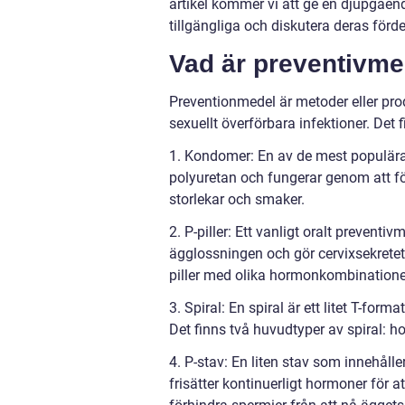
artikel kommer vi att ge en djupgåen
tillgängliga och diskutera deras förd
Vad är preventivmed
Preventionmedel är metoder eller pro
sexuellt överförbara infektioner. Det f
1. Kondomer: En av de mest populära 
polyuretan och fungerar genom att för
storlekar och smaker.
2. P-piller: Ett vanligt oralt preventi
ägglossningen och gör cervixsekretet t
piller med olika hormonkombinationer
3. Spiral: En spiral är ett litet T-form
Det finns två huvudtyper av spiral: h
4. P-stav: En liten stav som innehål
frisätter kontinuerligt hormoner för 