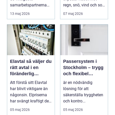
samarbetspartnerna
regn, snö, vind och sol,
för alla som ...
och små brister ka...
13 maj 2026
07 maj 2026
Elavtal så väljer du
Passersystem i
rätt avtal i en
Stockholm – trygg
föränderlig
och flexibel
elmarknad
tillträdeskontroll
Att förstå sitt Elavtal
är en nödvändig
har blivit viktigare än
lösning för att
någonsin. Elpriserna
säkerställa tryggheten
har svängt kraftigt de
och kontro...
senaste ...
05 maj 2026
05 maj 2026