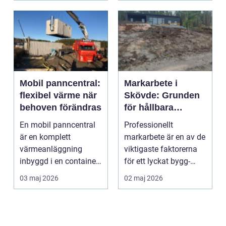
Mobil panncentral:
Markarbete i
flexibel värme när
Skövde: Grunden
behoven förändras
för hållbara
byggen och trygga
En mobil panncentral
Professionellt
tomter
är en komplett
markarbete är en av de
värmeanläggning
viktigaste faktorerna
inbyggd i en container
för ett lyckat bygg-
eller trai...
eller anl...
03 maj 2026
02 maj 2026