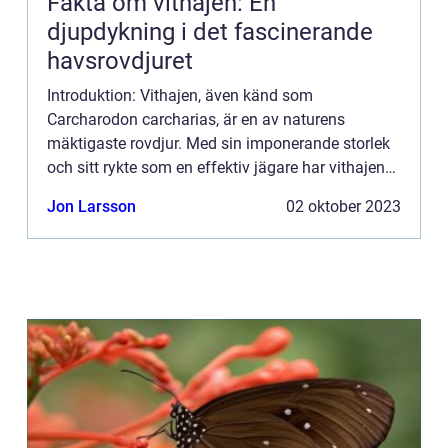
Fakta om vithajen: En
djupdykning i det fascinerande
havsrovdjuret
Introduktion: Vithajen, även känd som
Carcharodon carcharias, är en av naturens
mäktigaste rovdjur. Med sin imponerande storlek
och sitt rykte som en effektiv jägare har vithajen
fångat människors intresse och nyfikenhet. I
Jon Larsson
02 oktober 2023
denna artikel kommer vi at...