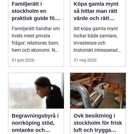
Familjerätt i
Köpa gamla mynt
stockholm en
så hittar man rätt
praktisk guide för
värde och rätt
vardag och kris
köpläge
Familjerätt handlar om
Att köpa gamla mynt
livets mest privata
lockar både samlare,
frågor: relationer, barn,
investerare och
hem och ekonomi. När
historiskt intresserade.
en separat...
För många handlar ...
01 juni 2026
31 maj 2026
Begravningsbyrå i
Ovk besiktning i
norrköping stöd,
stockholm för frisk
omtanke och
luft och trygga