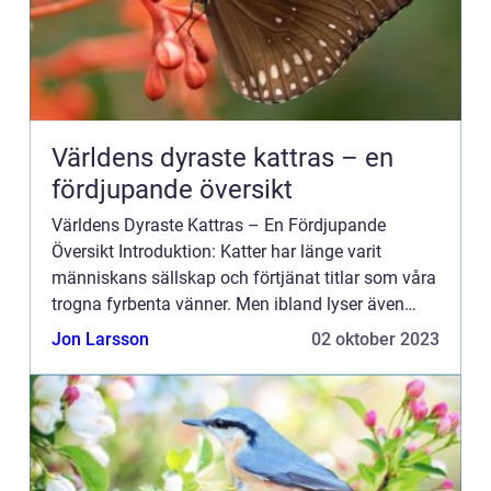
Världens dyraste kattras – en
fördjupande översikt
Världens Dyraste Kattras – En Fördjupande
Översikt Introduktion: Katter har länge varit
människans sällskap och förtjänat titlar som våra
trogna fyrbenta vänner. Men ibland lyser även
exklusiviteten igenom, och det är då världens
Jon Larsson
02 oktober 2023
dyraste kattra...