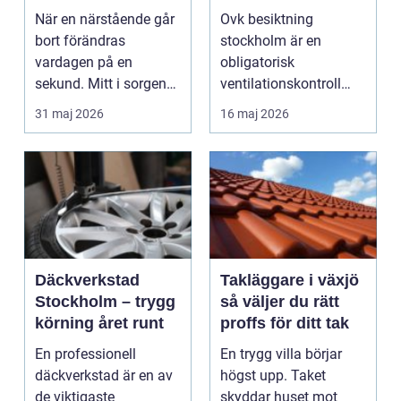
praktisk hjälp när
fastigheter
När en närstående går
Ovk besiktning
sorgen drabbar
bort förändras
stockholm är en
vardagen på en
obligatorisk
sekund. Mitt i sorgen
ventilationskontroll
behöver anhöriga fatta
som säkerställer att
31 maj 2026
16 maj 2026
mån...
byggnader i hu...
Däckverkstad
Takläggare i växjö
Stockholm – trygg
så väljer du rätt
körning året runt
proffs för ditt tak
En professionell
En trygg villa börjar
däckverkstad är en av
högst upp. Taket
de viktigaste
skyddar huset mot