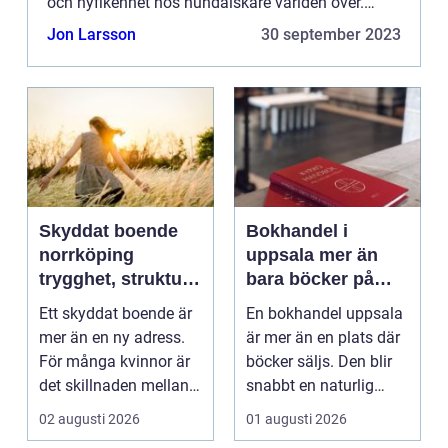
och nyfikenhet hos hundälskare världen över.
Dessa exklusiva, eftertraktade hundar sticker ut
Jon Larsson
30 september 2023
på flera sätt, inklus...
Skyddat boende
Bokhandel i
norrköping
uppsala mer än
trygghet, struktur
bara böcker på
och väg vidare
hyllan
Ett skyddat boende är
En bokhandel uppsala
mer än en ny adress.
är mer än en plats där
För många kvinnor är
böcker säljs. Den blir
det skillnaden mellan
snabbt en naturlig
att överleva o...
mötesplats för...
02 augusti 2026
01 augusti 2026