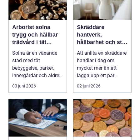
Arborist solna
Skräddare
trygg och hållbar
hantverk,
trädvård i tät
hållbarhet och stil
stadsmiljö
i samma stygn
Solna är en växande
Att anlita en skräddare
stad med tät
handlar i dag om
bebyggelse, parker,
mycket mer än att
innergårdar och äldre
lägga upp ett par
villaträdgårdar. Träden
byxor. En skicklig
03 juni 2026
02 juni 2026
g...
yrke...