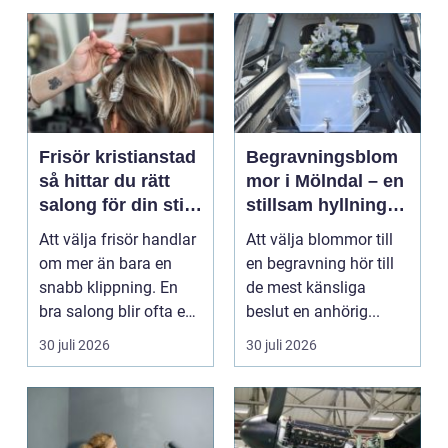
Frisör kristianstad
Begravningsblom
så hittar du rätt
mor i Mölndal – en
salong för din stil
stillsam hyllning i
och vardag
livets svåraste
Att välja frisör handlar
Att välja blommor till
stund
om mer än bara en
en begravning hör till
snabb klippning. En
de mest känsliga
bra salong blir ofta en
beslut en anhörig...
trygg punkt i...
30 juli 2026
30 juli 2026