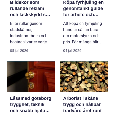
Bildekor som
Köpa fyrhjuling en
rullande reklam
genomtänkt guide
och lackskydd så
för arbete och
tänker man smart
fritid
Bilar rullar genom
Att köpa en fyrhjuling
stadskärnor,
handlar sällan bara
industriområden och
om motorstyrka och
bostadskvarter varje
pris. För många blir
dag. Många företag
maskinen ett vikt...
05 juli 2026
04 juli 2026
betalar ...
Låssmed göteborg
Arborist i skåne
trygghet, teknik
trygg och hållbar
och snabb hjälp
trädvård året runt