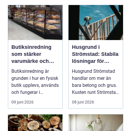
Butiksinredning
Husgrund i
som stärker
Strömstad: Stabila
varumärke och
lösningar för
försäljning
västkustens klimat
Butiksinredning är
Husgrund Strömstad
grunden i hur en fysisk
handlar om mer än
butik upplevs, används
bara betong och grus.
och fungerar i
Kusten runt Strömstad
vardagen....
bjud...
09 juni 2026
08 juni 2026