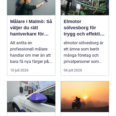
Målare i Malmö: Så
Elmotor
väljer du rätt
sölvesborg för
hantverkare för
trygg och effektiv
hem och fasad
drift
Att anlita en
elmotor sölvesborg är
professionell målare
ett ämne som berör
handlar om mer än att
många företag och
bara få nya färger p&...
privatpersoner som
behöver driftsäkra
10 juli 2026
06 juli 2026
mas...