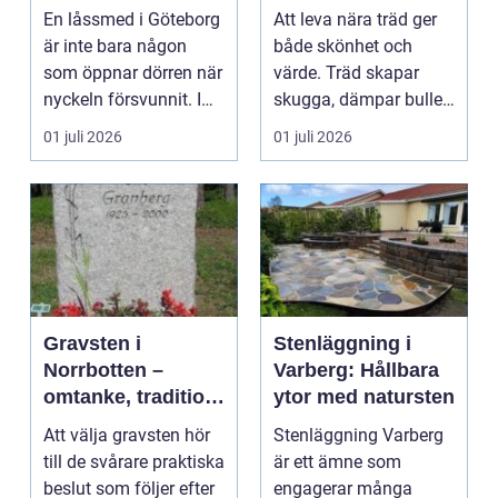
när du behöver det
En låssmed i Göteborg
Att leva nära träd ger
är inte bara någon
både skönhet och
som öppnar dörren när
värde. Träd skapar
nyckeln försvunnit. I
skugga, dämpar buller
dag handlar yrk...
och höjer trivseln ...
01 juli 2026
01 juli 2026
Gravsten i
Stenläggning i
Norrbotten –
Varberg: Hållbara
omtanke, tradition
ytor med natursten
och personligt
Att välja gravsten hör
Stenläggning Varberg
uttryck
till de svårare praktiska
är ett ämne som
beslut som följer efter
engagerar många